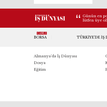
arttı
Günün en pop
lütfen üye o
CANLI
BORSA
TÜRKIYE'DE İŞ
Almanya’da İş Dünyası
Dosya
Eğitim