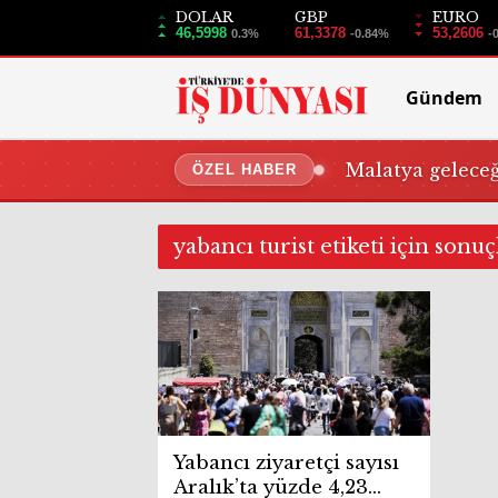
DOLAR
GBP
EURO
46,5998
61,3378
53,2606
0.3%
-0.84%
-
Gündem
Malatya gelece
ÖZEL HABER
yabancı turist etiketi için sonuç
Yabancı ziyaretçi sayısı
Aralık’ta yüzde 4,23