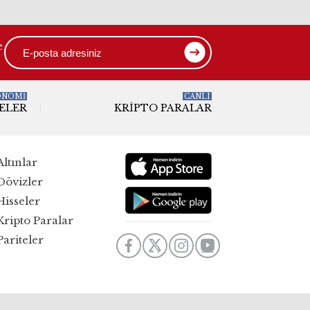
e
ONOMİ
CANLI
ELER
KRIPTO PARALAR
Altınlar
Dövizler
Hisseler
Kripto Paralar
Pariteler