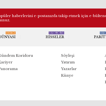
üler haberlerini e-postanızda takip etmek için e-bülten
lunuz.
DERGI
EKONOMİ
EK
 DÜNYASI
HISSELER
PARIT
Gündem Koridoru
Söyleşi
Kariyer
Yatırım
Panorama
Yazarlar
Künye