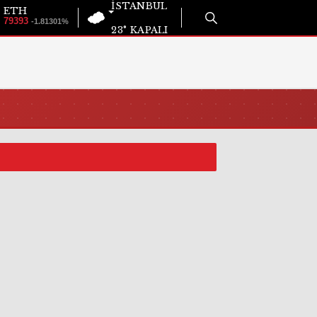
İSTANBUL
ETH
79393
-1.81301%
23°
KAPALI