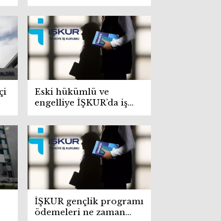
ı
Türkiye’de en çok iş
bulan meslekler
çi
Eski hükümlü ve
engelliye İŞKUR’da iş
iş
imkanı ve hibe desteği
İŞKUR gençlik programı
ödemeleri ne zaman