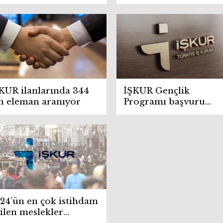
aşı 2025
KUR ilanlarında 344
İŞKUR Gençlik
n eleman aranıyor
Programı başvuru
şartları! Kimler
başvurabilecek?
24’ün en çok istihdam
ilen meslekler