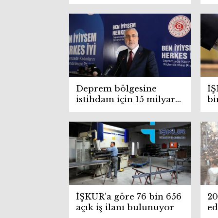
vatandaşlar için iş
ma
ilanları ve hibe
başvuruları başladı
Deprem bölgesine
İŞ
istihdam için 15 milyar
bi
lira kaynak aktarıldı
İŞKUR’a göre 76 bin 656
20
açık iş ilanı bulunuyor
ed