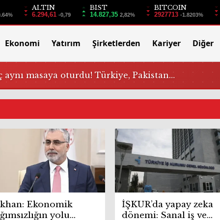
ALTIN
BIST
BITCOIN
6.294,61
14.827,35
2927713
0.64%
-0,79
2,82%
-1.8203%
Ekonomi
Yatırım
Şirketlerden
Kariyer
Diğer
 aynı masaya oturdu! Türkiye, Pakistan…
ıkhan: Ekonomik
İŞKUR’da yapay zeka
ğımsızlığın yolu
dönemi: Sanal iş ve