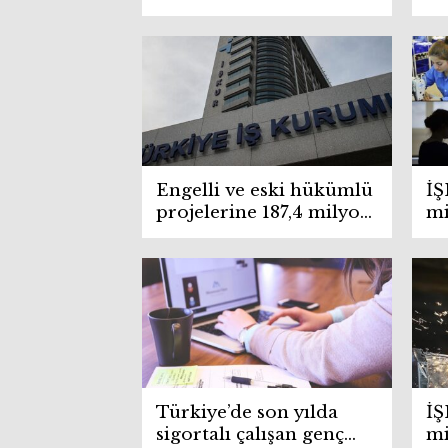
proje
ür
ih
Engelli ve eski hükümlü
İŞ
projelerine 187,4 milyon
mi
lira hibe
ka
Türkiye’de son yılda
İŞ
sigortalı çalışan genç
mi