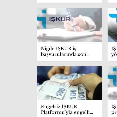
kadın sayısı arttı
ya
Niğde İŞKUR iş
İŞ
başvurularında son
yö
tarih yaklaşıyor
is
ba
Engelsiz İŞKUR
İŞ
Platformu’yla engelli
pr