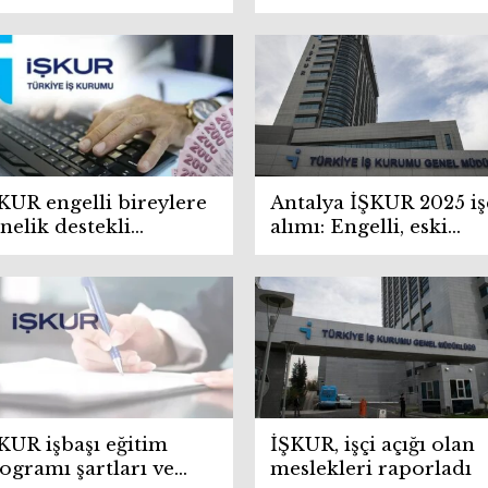
ptı
278 öğrenci faydaland
KUR engelli bireylere
Antalya İŞKUR 2025 iş
nelik destekli
alımı: Engelli, eski
tihdam projesi
hükümlü ve TMY için 
şvuruları başladı
ilanları
KUR işbaşı eğitim
İŞKUR, işçi açığı olan
ogramı şartları ve
meslekleri raporladı