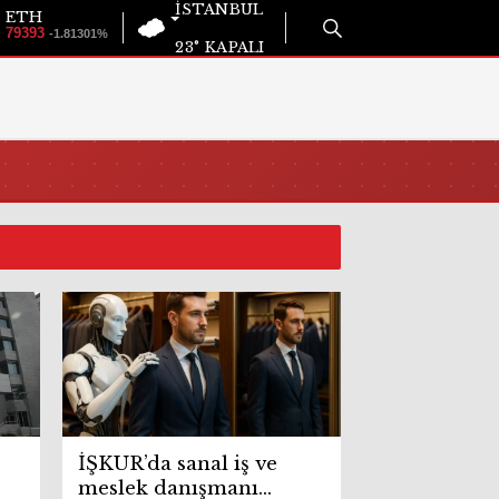
İSTANBUL
ETH
79393
-1.81301%
23°
KAPALI
İŞKUR’da sanal iş ve
meslek danışmanı