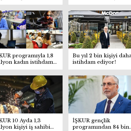
etim, yatırım ve
meslek danışmanı
racattan geçiyor
geliyor
KUR programıyla 1,8
Bu yıl 2 bin kişiyi dah
lyon kadın istihdama
istihdam ediyor!
tıldı
KUR 10 Ayda 1,3
İŞKUR gençlik
lyon kişiyi iş sahibi
programından 84 bin