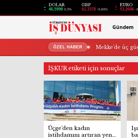
DOLAR
GBP
EURO
46,5998
61,3378
53,2606
0.3%
-0.84%
-
Gündem
Mekke’de üç güç
ÖZEL HABER
İŞKUR etiketi için sonuçlar
Üçge’den kadın
Iş
istihdamını artıran yeni
ba