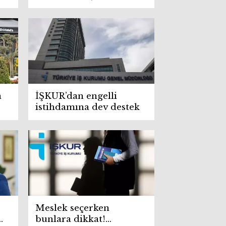
dönemi başlıyor
a
İŞKUR’dan engelli
istihdamına dev destek
Meslek seçerken
bunlara dikkat!