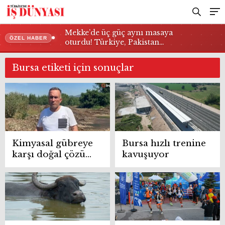
Mekke’de üç güç aynı masaya
ÖZEL HABER
oturdu! Türkiye, Pakistan…
Bursa etiketi için sonuçlar
Kimyasal gübreye
Bursa hızlı trenine
karşı doğal çözüm
kavuşuyor
maliyeti sıfıra
indirdi