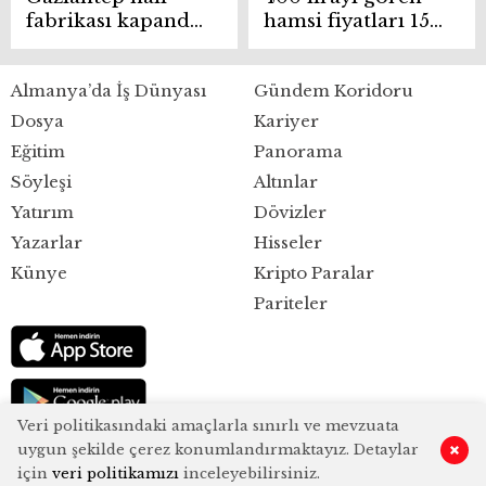
fabrikası kapandı,
hamsi fiyatları 150
Bursa’da üretim
liraya düştü
maliyetine
Almanya’da İş Dünyası
Gündem Koridoru
satılıyor
Dosya
Kariyer
Eğitim
Panorama
Söyleşi
Altınlar
Yatırım
Dövizler
Yazarlar
Hisseler
Künye
Kripto Paralar
Pariteler
Veri politikasındaki amaçlarla sınırlı ve mevzuata
uygun şekilde çerez konumlandırmaktayız. Detaylar
için
veri politikamızı
inceleyebilirsiniz.