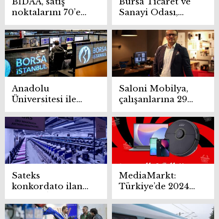
BİDAA, satış
Bursa Ticaret ve
noktalarını 70’e
Sanayi Odası,
çıkardı
Dubai’de mobilya
sektörünü tanıttı
Anadolu
Saloni Mobilya,
Üniversitesi ile
çalışanlarına 29
Borsa İstanbul
milyon TL
seçmeli ders açtı
promosyon
ödeyecek
Sateks
MediaMarkt:
konkordato ilan
Türkiye’de 2024
etti mi? İflas
yılının en trend
sürecinde son
elektronik
durum
ürünleri