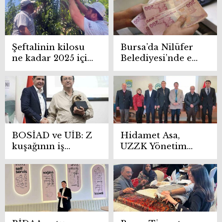
Decoland ve
BursaRay, otobüs
Outland
kullananlar dikkat
Şeftalinin kilosu
Bursa’da Nilüfer
ne kadar 2025 için
Belediyesi’nde en
belli oldu
düşük ücret 43
bini buldu,
haftalık çalışma
saati düşürüldü
BOSİAD ve UİB: Z
Hidamet Asa,
kuşağının iş
UZZK Yönetim
dünyasına uyumu
Kurulu’nda
için yeni bir
yeniden başkan
model gerekli
seçildi