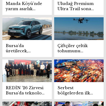
Manda Köyü’nde
Uludağ Premium
yarım asırlık
Ultra Trail sona
üretici manda
erdi, madalyalar
ürünleriyle
sahiplerini buldu
Türkiye’ye
ulaşıyor
Bursa’da
Çiftçiler çeltik
üretilecek,
tohumunu
dünyaya
Drone’la havadan
Türkiye’den ihraç
ekiyor
edilecek
REDİN ’26 Zirvesi
Serbest
Bursa’da teknoloji
bölgelerden ilk
ve inovasyon
çeyrekte 3 milyar
dünyasını
dolarlık ihracat