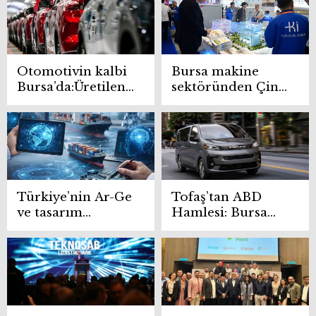
buluşturdu
Otomotivin kalbi
Bursa makine
Bursa’da:Üretilen
sektöründen Çin
iki araçtan biri
çıkarması
dünyaya açıldı
Türkiye’nin Ar-Ge
Tofaş’tan ABD
ve tasarım
Hamlesi: Bursa
ekosistemi
üretimi araçlar
Bursa’da
yeniden Amerika
buluşuyor
yolunda