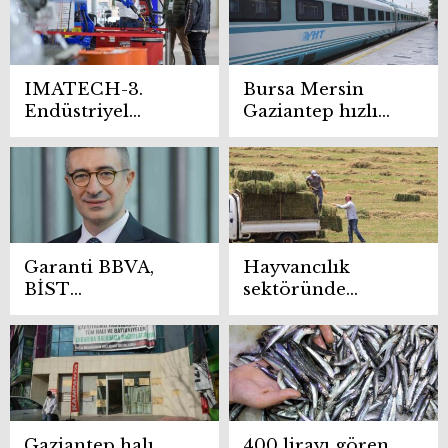
IMATECH-3.
Bursa Mersin
Endüstriyel
Gaziantep hızlı
Üretim
tren hattı ne
Teknolojileri
zaman açılacak?
Fuarı 2025’te
YHT hatları
Türkiye’de
genişliyor
makine
sektörünün
buluşma noktası
Garanti BBVA,
Hayvancılık
olacak
BİST
sektöründe
sürdürülebilirlik
saman, yonca ve
25 endeksine dahil
yemler zamlandı
oldu
Gaziantep halı
400 lirayı gören