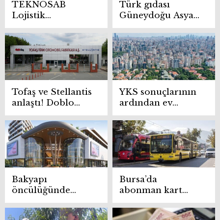
TEKNOSAB
Türk gıdası
Lojistik
Güneydoğu Asya
Teknopark için
yolunda
geri sayım
Tofaş ve Stellantis
YKS sonuçlarının
anlaştı! Doblo
ardından ev
yeniden Bursa’da
fiyatları
üretilecek
araştırılıyor!
İstanbul, Bursa,
Eskişehir’de
güncel rakamlar
Bakyapı
Bursa’da
öncülüğünde
abonman kart
Bursa’ya 2 yeni
iptal edildi!
AVM geliyor:
Burulaş ile