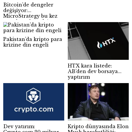
Bitcoin’de dengeler
değişiyor:
MicroStrategy bu kez
satış hazırlığında!
Pakistan’da kripto para
krizine din engeli
HTX kara listede:
AB’den dev borsaya
yaptırım
Dev yatırım:
Kripto dünyasında Elon