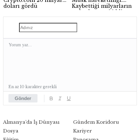
Crypto.com 20 milyar
Musk hareketliliği:
doları gördü
Kaybettiği milyarların
ardından yeni iddia
En az 10 karakter gerekli
Gönder
Almanya’da İş Dünyası
Gündem Koridoru
Dosya
Kariyer
Eğitim
Panorama