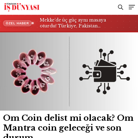
Mekke’de üç güç aynı masaya
ÖZEL HABER
oturdu! Türkiye, Pakistan…
Om Coin delist mi olacak? Om
Mantra coin geleceği ve son
durum