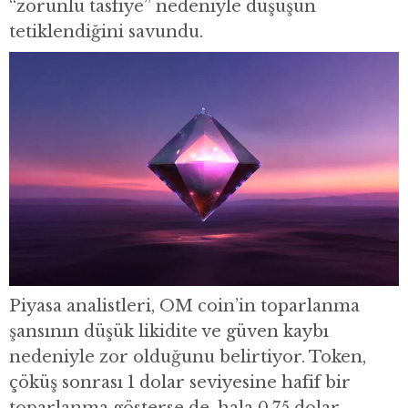
“zorunlu tasfiye” nedeniyle düşüşün
tetiklendiğini savundu.
Piyasa analistleri, OM coin’in toparlanma
şansının düşük likidite ve güven kaybı
nedeniyle zor olduğunu belirtiyor. Token,
çöküş sonrası 1 dolar seviyesine hafif bir
toparlanma gösterse de, hala 0.75 dolar