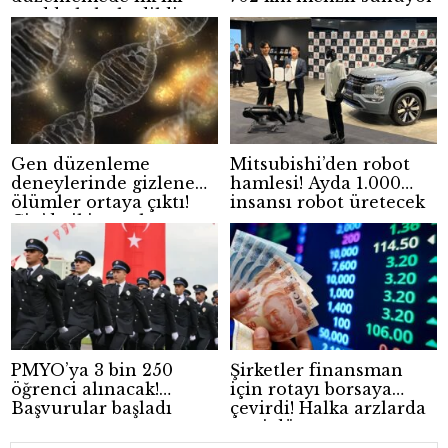
madde kabul edildi
Gen düzenleme
Mitsubishi’den robot
deneylerinde gizlenen
hamlesi! Ayda 1.000
ölümler ortaya çıktı!
insansı robot üretecek
Çin’de iki çocuk
hayatını kaybetti
PMYO’ya 3 bin 250
Şirketler finansman
öğrenci alınacak!
için rotayı borsaya
Başvurular başladı
çevirdi! Halka arzlarda
yeni dönem