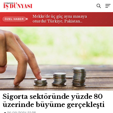
Mekke’de üç güç aynı masaya
ÖZEL HABER
oturdu! Türkiye, Pakistan…
Sigorta sektöründe yüzde 80
üzerinde büyüme gerçekleşti
26/09/2024 21:28