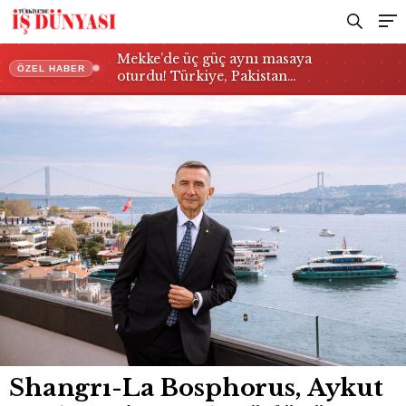
Mekke’de üç güç aynı masaya
ÖZEL HABER
oturdu! Türkiye, Pakistan…
Shangrı-La Bosphorus, Aykut