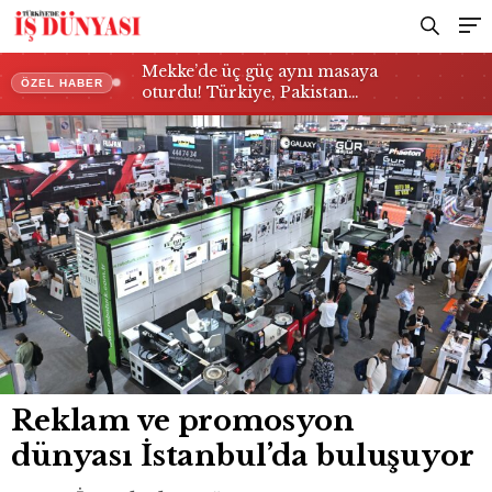
Mekke’de üç güç aynı masaya
ÖZEL HABER
oturdu! Türkiye, Pakistan…
Reklam ve promosyon
dünyası İstanbul’da buluşuyor