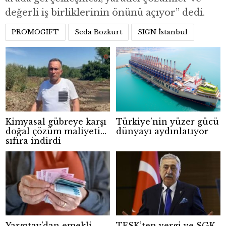
değerli iş birliklerinin önünü açıyor” dedi.
PROMOGIFT
Seda Bozkurt
SIGN İstanbul
Kimyasal gübreye karşı
Türkiye’nin yüzer gücü
doğal çözüm maliyeti
dünyayı aydınlatıyor
sıfıra indirdi
Yargıtay’dan emekli
TESK’ten vergi ve SGK