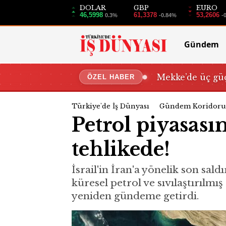
DOLAR
GBP
EURO
46,5998
61,3378
53,2606
0.3%
-0.84%
-
Gündem
Mekke’de üç güç
ÖZEL HABER
Türkiye'de İş Dünyası
Gündem Koridoru
Petrol piyasas
tehlikede!
İsrail'in İran'a yönelik son sal
küresel petrol ve sıvılaştırılm
yeniden gündeme getirdi.