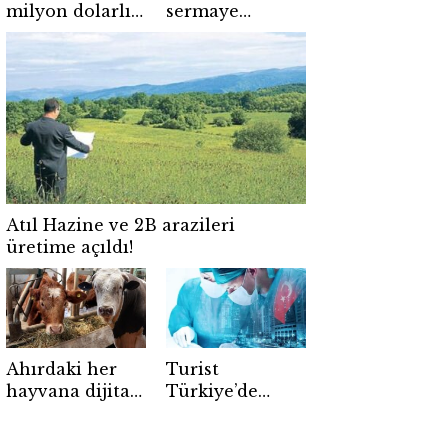
milyon dolarlık
sermaye
hibe: Nakit
hamlesi:
devri resmen
Devreye dünya
kapanıyor
devleri girdi!
Atıl Hazine ve 2B arazileri
üretime açıldı!
Ahırdaki her
Turist
hayvana dijital
Türkiye’de
kimlik geliyor:
alışverişi kesti,
Yeni dönem
parasını