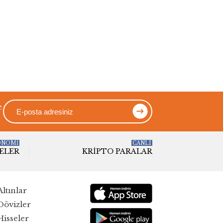
e
ONOMİ
CANLI
ELER
KRIPTO PARALAR
Altınlar
Dövizler
Hisseler