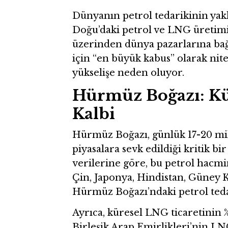
Dünyanın petrol tedarikinin yakla
Doğu’daki petrol ve LNG üreti
üzerinden dünya pazarlarına bağl
için “en büyük kabus” olarak nite
yükselişe neden oluyor.
Hürmüz Boğazı: Kür
Kalbi
Hürmüz Boğazı, günlük 17-20 mil
piyasalara sevk edildiği kritik bi
verilerine göre, bu petrol hacmin
Çin, Japonya, Hindistan, Güney Ko
Hürmüz Boğazı’ndaki petrol tedari
Ayrıca, küresel LNG ticaretinin 
Birleşik Arap Emirlikleri’nin L