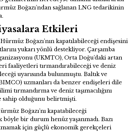
Hürmüz Boğazı’ndan sağlanan LNG tedarikinin
a.
yasalara Etkileri
rı, Hürmüz Boğazı’nın kapatılabileceği endişesini
atlarını yukarı yönlü destekliyor. Çarşamba
rganizasyonu (UKMTO), Orta Doğu’daki artan
eri faaliyetleri tırmandırabileceği ve deniz
ileceği uyarısında bulunmuştu. Baltık ve
 (BIMCO) uzmanları da benzer endişeleri dile
erilimi tırmandırma ve deniz taşımacılığını
 sahip olduğunu belirtmişti.
Hürmüz Boğazı’nı kapatabileceği
 böyle bir durum henüz yaşanmadı. Bazı
patmamak için güçlü ekonomik gerekçeleri