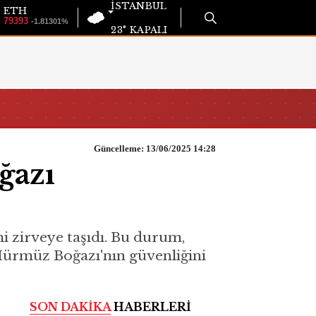
İSTANBUL
ETH
79393
-1.81301%
23°
KAPALI
Güncelleme: 13/06/2025 14:28
ğazı
imi zirveye taşıdı. Bu durum,
 Hürmüz Boğazı'nın güvenliğini
SON DAKİKA
HABERLERİ