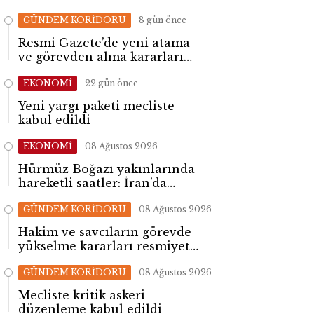
GÜNDEM KORİDORU
8 gün önce
Resmi Gazete’de yeni atama
ve görevden alma kararları
yayımlandı
EKONOMİ
22 gün önce
Yeni yargı paketi mecliste
kabul edildi
EKONOMİ
08 Ağustos 2026
Hürmüz Boğazı yakınlarında
hareketli saatler: İran’da
patlama sesleri yükseldi
GÜNDEM KORİDORU
08 Ağustos 2026
Hakim ve savcıların görevde
yükselme kararları resmiyet
kazandı
GÜNDEM KORİDORU
08 Ağustos 2026
Mecliste kritik askeri
düzenleme kabul edildi