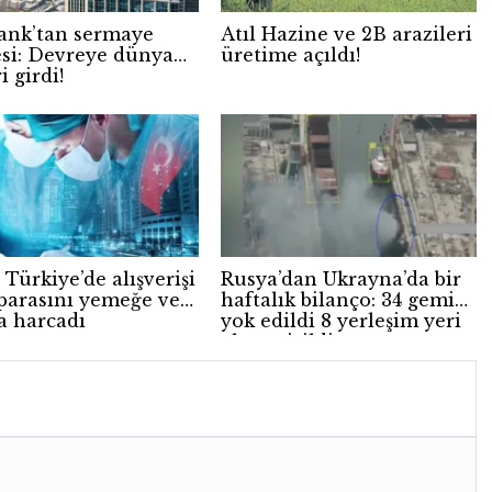
ank’tan sermaye
Atıl Hazine ve 2B arazileri
si: Devreye dünya
üretime açıldı!
i girdi!
 Türkiye’de alışverişi
Rusya’dan Ukrayna’da bir
 parasını yemeğe ve
haftalık bilanço: 34 gemi
a harcadı
yok edildi 8 yerleşim yeri
ele geçirildi