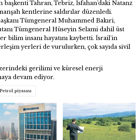
’ın başkenti Tahran, Tebriz, İsfahan’daki Natanz
rmanşah kentlerine saldırılar düzenledi.
 Başkanı Tümgeneral Muhammed Bakıri,
tanı Tümgeneral Hüseyin Selami dahil üst
er bilim insanı hayatını kaybetti. İsrail’in
erleşim yerleri de vurulurken, çok sayıda sivil
erindeki gerilimi ve küresel enerji
rmaya devam ediyor.
Petrol piyasası