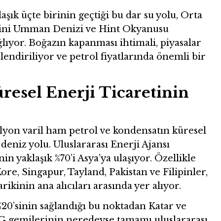
şık üçte birinin geçtiği bu dar su yolu, Orta
mini Umman Denizi ve Hint Okyanusu
ıyor. Boğazın kapanması ihtimali, piyasalar
lendiriliyor ve petrol fiyatlarında önemli bir
esel Enerji Ticaretinin
yon varil ham petrol ve kondensatın küresel
r deniz yolu. Uluslararası Enerji Ajansı
in yaklaşık %70’i Asya’ya ulaşıyor. Özellikle
re, Singapur, Tayland, Pakistan ve Filipinler,
kinin ana alıcıları arasında yer alıyor.
%20’sinin sağlandığı bu noktadan Katar ve
NG gemilerinin neredeyse tamamı uluslararası