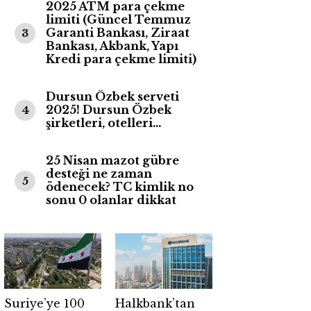
2025 ATM para çekme
limiti (Güncel Temmuz
Garanti Bankası, Ziraat
3
Bankası, Akbank, Yapı
Kredi para çekme limiti)
Dursun Özbek serveti
2025! Dursun Özbek
4
şirketleri, otelleri…
25 Nisan mazot gübre
desteği ne zaman
5
ödenecek? TC kimlik no
sonu 0 olanlar dikkat
Suriye’ye 100
Halkbank’tan