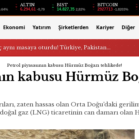
ALTIN
BIST
BITCOIN
6.294,61
14.827,35
2927713
0.64%
-0,79
2,82%
-1.8203%
Ekonomi
Yatırım
Şirketlerden
Kariyer
Diğer
 aynı masaya oturdu! Türkiye, Pakistan…
Petrol piyasasının kabusu Hürmüz Boğazı tehlikede!
ının kabusu Hürmüz Bo
dırıları, zaten hassas olan Orta Doğu'daki geril
ış doğal gaz (LNG) ticaretinin can damarı olan