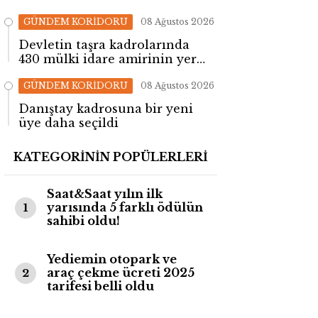
GÜNDEM KORİDORU
08 Ağustos 2026
Devletin taşra kadrolarında
430 mülki idare amirinin yeri
değişti!
GÜNDEM KORİDORU
08 Ağustos 2026
Danıştay kadrosuna bir yeni
üye daha seçildi
KATEGORİNİN POPÜLERLERİ
Saat&Saat yılın ilk
yarısında 5 farklı ödülün
1
sahibi oldu!
Yediemin otopark ve
araç çekme ücreti 2025
2
tarifesi belli oldu