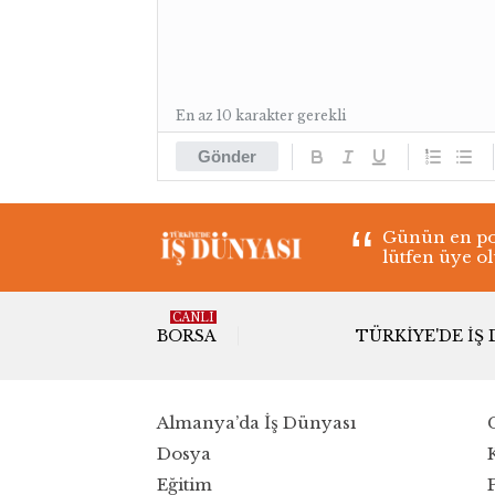
En az 10 karakter gerekli
Gönder
Günün en pop
lütfen üye o
CANLI
BORSA
TÜRKIYE'DE İŞ
Almanya’da İş Dünyası
Dosya
Eğitim