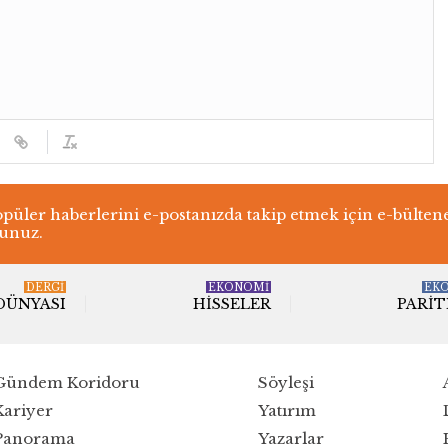
üler haberlerini e-postanızda takip etmek için e-bülten
lunuz.
DERGI
EKONOMİ
EK
 DÜNYASI
HISSELER
PARIT
Gündem Koridoru
Söyleşi
Kariyer
Yatırım
Panorama
Yazarlar