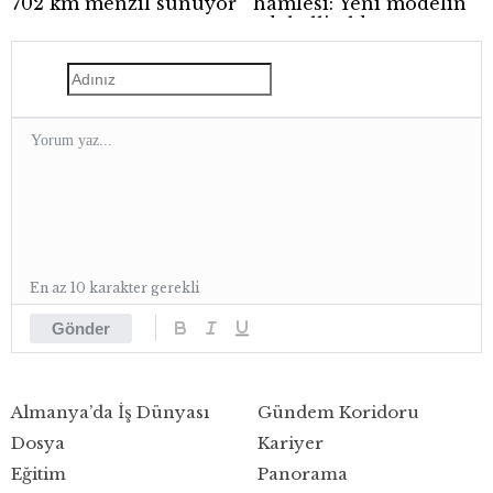
702 km menzil sunuyor
hamlesi: Yeni modelin
adı belli oldu
En az 10 karakter gerekli
Gönder
Almanya’da İş Dünyası
Gündem Koridoru
Dosya
Kariyer
Eğitim
Panorama