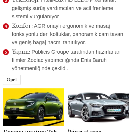
Teknoloji:
Intelli-Lux HD LED® Pixel farlar,
gelişmiş sürüş yardımcıları ve acil frenleme
sistemi vurgulanıyor.
Konfor:
AGR onaylı ergonomik ve masaj
fonksiyonlu deri koltuklar, panoramik cam tavan
ve geniş bagaj hacmi tanıtılıyor.
Yapım:
Publicis Groupe tarafından hazırlanan
filmler Zodiac yapımcılığında Enis Baruh
yönetmenliğinde çekildi.
Opel
Depoyu unutun: Tek
İkinci el araç