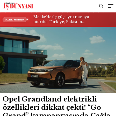
kampanyasında Çağla Şikel ve Çağlar
Ertuğrul öne çıkıyor
Mekke’de üç güç aynı masaya
ÖZEL HABER
oturdu! Türkiye, Pakistan…
Opel Grandland elektrikli
özellikleri dikkat çekti! “Go
Grand” kampanyasında Çağla