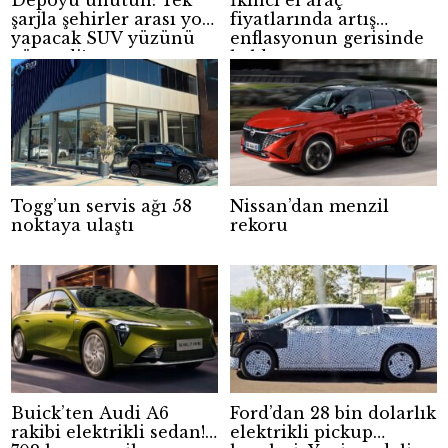
şarjla şehirler arası yol
fiyatlarında artış
yapacak SUV yüzünü
enflasyonun gerisinde
gösterdi!
kaldı
Togg’un servis ağı 58
Nissan’dan menzil
noktaya ulaştı
rekoru
Buick’ten Audi A6
Ford’dan 28 bin dolarlık
rakibi elektrikli sedan!
elektrikli pickup