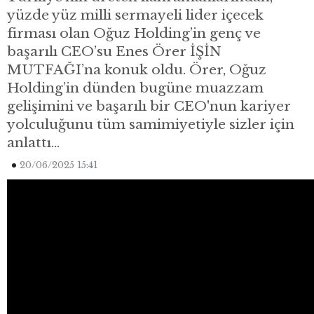
yüzde yüz milli sermayeli lider içecek
firması olan Oğuz Holding’in genç ve
başarılı CEO’su Enes Örer İŞİN
MUTFAĞI’na konuk oldu. Örer, Oğuz
Holding’in dünden bugüne muazzam
gelişimini ve başarılı bir CEO'nun kariyer
yolculuğunu tüm samimiyetiyle sizler için
anlattı…
20/06/2025 15:41