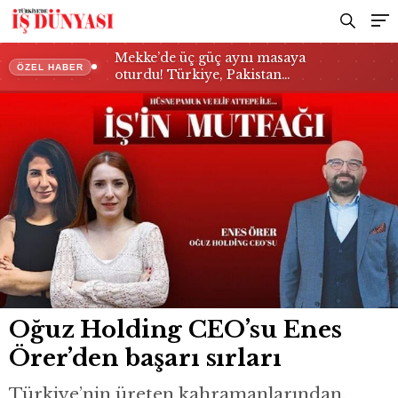
Mekke’de üç güç aynı masaya
ÖZEL HABER
oturdu! Türkiye, Pakistan…
Oğuz Holding CEO’su Enes
Örer’den başarı sırları
Türkiye’nin üreten kahramanlarından,