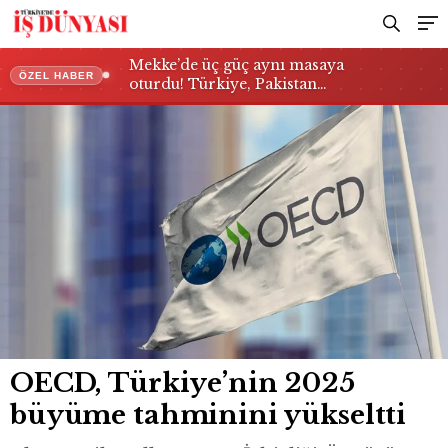
Mekke’de üç güç aynı masaya
ÖZEL HABER
oturdu! Türkiye, Pakistan…
OECD, Türkiye’nin 2025
büyüme tahminini yükseltti