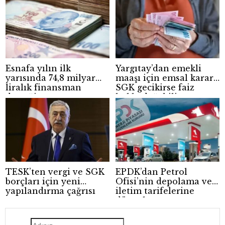
Esnafa yılın ilk
Yargıtay’dan emekli
yarısında 74,8 milyar
maaşı için emsal karar:
liralık finansman
SGK gecikirse faiz
desteği
hakkı doğabilir
TESK’ten vergi ve SGK
EPDK’dan Petrol
borçları için yeni
Ofisi’nin depolama ve
yapılandırma çağrısı
iletim tarifelerine
düzenleme