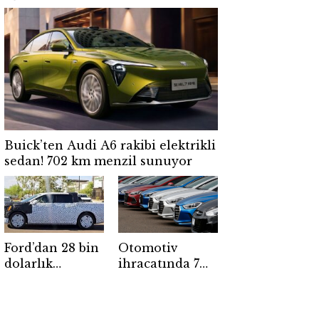
ulaştı
Buick’ten Audi A6 rakibi elektrikli
sedan! 702 km menzil sunuyor
Ford’dan 28 bin
Otomotiv
dolarlık
ihracatında 7
elektrikli
aylık rekor
pickup hamlesi:
Yeni modelin