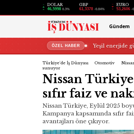
DOLAR
GBP
EURO
46,5998
61,3378
53,2606
0.3%
-0.84%
-
Gündem
Yeşil enerjide g
ÖZEL HABER
Türkiye'de İş Dünyası
Otomotiv
Nissa
sunuyor
Nissan Türkiye
sıfır faiz ve na
Nissan Türkiye, Eylül 2025 boy
Kampanya kapsamında sıfır faizli
avantajları öne çıkıyor.