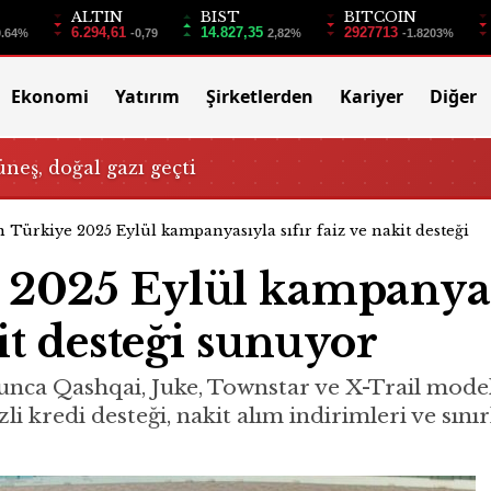
ALTIN
BIST
BITCOIN
6.294,61
14.827,35
2927713
0.64%
-0,79
2,82%
-1.8203%
Ekonomi
Yatırım
Şirketlerden
Kariyer
Diğer
üneş, doğal gazı geçti
n Türkiye 2025 Eylül kampanyasıyla sıfır faiz ve nakit desteği
 2025 Eylül kampanya
kit desteği sunuyor
unca Qashqai, Juke, Townstar ve X-Trail modell
 kredi desteği, nakit alım indirimleri ve sınırl