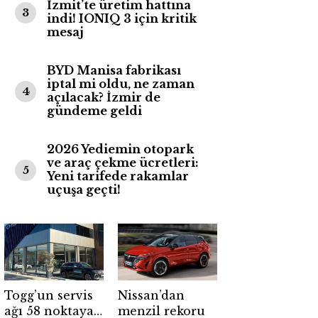
İzmit’te üretim hattına
3
indi! IONIQ 3 için kritik
mesaj
BYD Manisa fabrikası
iptal mi oldu, ne zaman
4
açılacak? İzmir de
gündeme geldi
2026 Yediemin otopark
ve araç çekme ücretleri:
5
Yeni tarifede rakamlar
uçuşa geçti!
Togg’un servis
Nissan’dan
ağı 58 noktaya
menzil rekoru