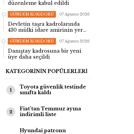
düzenleme kabul edildi
GÜNDEM KORİDORU
07 Ağustos 2026
Devletin taşra kadrolarında
430 mülki idare amirinin yeri
değişti!
GÜNDEM KORİDORU
07 Ağustos 2026
Danıştay kadrosuna bir yeni
üye daha seçildi
KATEGORİNİN POPÜLERLERİ
Toyota güvenlik testinde
1
sınıfta kaldı
Fiat’tan Temmuz ayına
2
indirimli liste
Hyundai patronu