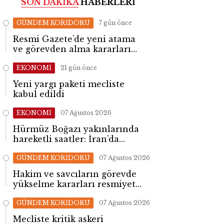
SON DAKİKA
HABERLERİ
GÜNDEM KORİDORU
7 gün önce
Resmi Gazete’de yeni atama
ve görevden alma kararları
yayımlandı
EKONOMİ
21 gün önce
Yeni yargı paketi mecliste
kabul edildi
EKONOMİ
07 Ağustos 2026
Hürmüz Boğazı yakınlarında
hareketli saatler: İran’da
patlama sesleri yükseldi
GÜNDEM KORİDORU
07 Ağustos 2026
Hakim ve savcıların görevde
yükselme kararları resmiyet
kazandı
GÜNDEM KORİDORU
07 Ağustos 2026
Mecliste kritik askeri