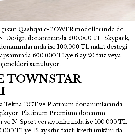
ne çıkan Qashqai e-POWER modellerinde de
r. N-Design donanımında 200.000 TL, Skypack,
onanımlarında ise 100.000 TL nakit desteği
 kapsamında 600.000 TL’ye 6 ay %0 faiz veya
seçenekleri sunuluyor.
VE TOWNSTAR
I
da Tekna DCT ve Platinum donanımlarında
e çıkıyor. Platinum Premium donanım
n ve N-Sport versiyonlarında ise 100.000 TL
0.000 TL’ye 12 ay sıfır faizli kredi imkânı da