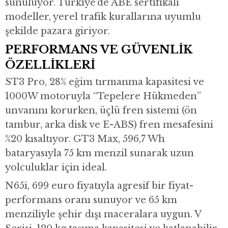
sunuluyor. Türkiye’de ABE sertifikalı
modeller, yerel trafik kurallarına uyumlu
şekilde pazara giriyor.
PERFORMANS VE GÜVENLİK
ÖZELLİKLERİ
ST3 Pro, 28% eğim tırmanma kapasitesi ve
1000W motoruyla “Tepelere Hükmeden”
unvanını korurken, üçlü fren sistemi (ön
tambur, arka disk ve E-ABS) fren mesafesini
%20 kısaltıyor. GT3 Max, 596,7 Wh
bataryasıyla 75 km menzil sunarak uzun
yolculuklar için ideal.
N65i, 699 euro fiyatıyla agresif bir fiyat-
performans oranı sunuyor ve 65 km
menziliyle şehir dışı maceralara uygun. V