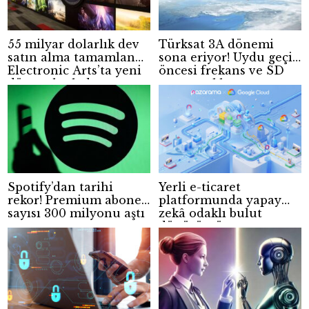
55 milyar dolarlık dev
Türksat 3A dönemi
satın alma tamamlandı!
sona eriyor! Uydu geçişi
Electronic Arts’ta yeni
öncesi frekans ve SD
dönem başladı
yayın açıklaması
Spotify’dan tarihi
Yerli e-ticaret
rekor! Premium abone
platformunda yapay
sayısı 300 milyonu aştı
zekâ odaklı bulut
dönüşümü