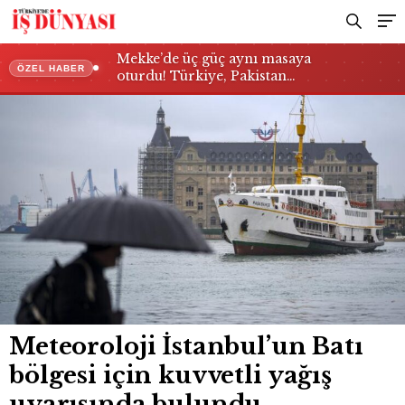
Mekke’de üç güç aynı masaya
ÖZEL HABER
oturdu! Türkiye, Pakistan…
Meteoroloji İstanbul’un Batı
bölgesi için kuvvetli yağış
uyarısında bulundu