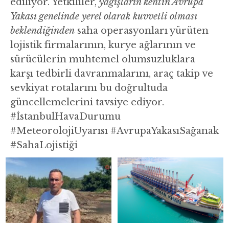
ediliyor. Yetkililer,
yağışların kentin Avrupa
Yakası genelinde yerel olarak kuvvetli olması
beklendiğinden
saha operasyonları yürüten
lojistik firmalarının, kurye ağlarının ve
sürücülerin muhtemel olumsuzluklara
karşı tedbirli davranmalarını, araç takip ve
sevkiyat rotalarını bu doğrultuda
güncellemelerini tavsiye ediyor.
#İstanbulHavaDurumu
#MeteorolojiUyarısı #AvrupaYakasıSağanak
#SahaLojistiği