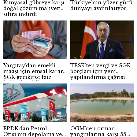
Kimyasal gübreye karşı
Türkiye’nin yüzer gücü
doğal çözüm maliyeti
dünyayı aydınlatıyor
sıfıra indirdi
Yargıtay’dan emekli
TESK’ten vergi ve SGK
maaşı için emsal karar:
borçları için yeni
SGK gecikirse faiz
yapılandırma çağrısı
hakkı doğabilir
EPDK’dan Petrol
OGM’den orman
Ofisi’nin depolama ve
yangınlarına karşı 55