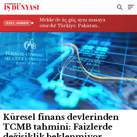
beklenmiyor
Mekke’de üç güç aynı masaya
ÖZEL HABER
oturdu! Türkiye, Pakistan…
Küresel finans devlerinden
TCMB tahmini: Faizlerde
değişiklik beklenmiyor