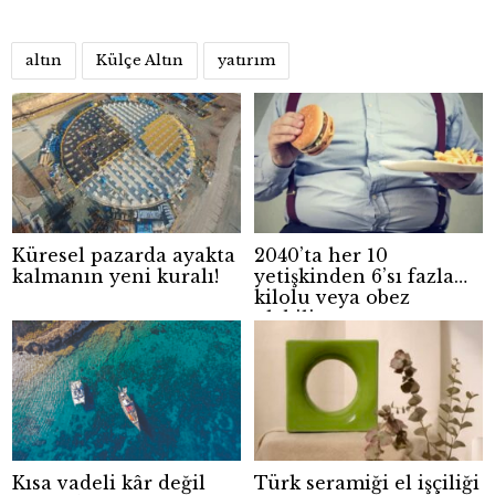
altın
Külçe Altın
yatırım
Küresel pazarda ayakta
2040’ta her 10
kalmanın yeni kuralı!
yetişkinden 6’sı fazla
kilolu veya obez
olabilir
Kısa vadeli kâr değil
Türk seramiği el işçiliği