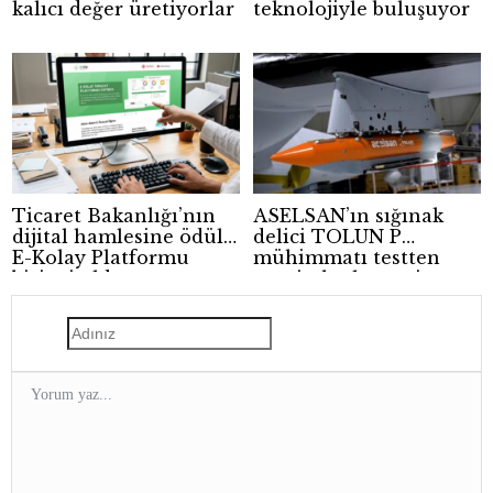
kalıcı değer üretiyorlar
teknolojiyle buluşuyor
Ticaret Bakanlığı’nın
ASELSAN’ın sığınak
dijital hamlesine ödül:
delici TOLUN P
E-Kolay Platformu
mühimmatı testten
birinci oldu
tam isabetle geçti