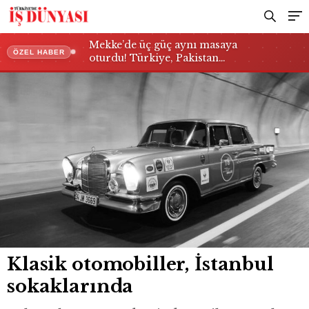
Mekke’de üç güç aynı masaya
ÖZEL HABER
oturdu! Türkiye, Pakistan…
Klasik otomobiller, İstanbul
sokaklarında