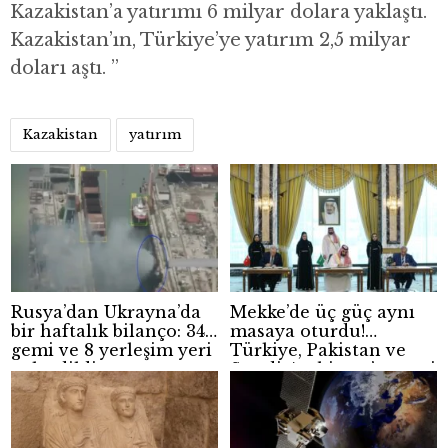
Kazakistan’a yatırımı 6 milyar dolara yaklaştı.
Kazakistan’ın, Türkiye’ye yatırım 2,5 milyar
doları aştı. ”
Kazakistan
yatırım
Rusya’dan Ukrayna’da
Mekke’de üç güç aynı
bir haftalık bilanço: 34
masaya oturdu!
gemi ve 8 yerleşim yeri
Türkiye, Pakistan ve
yok edildi
Suudi Arabistan’ın yeni
güvenlik hesabı