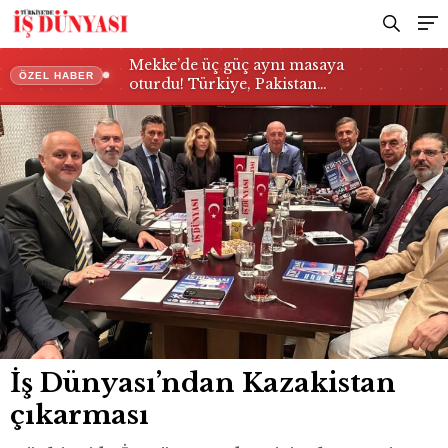
Mekke’de üç güç aynı masaya
ÖZEL HABER
oturdu! Türkiye, Pakistan…
İş Dünyası’ndan Kazakistan
çıkarması