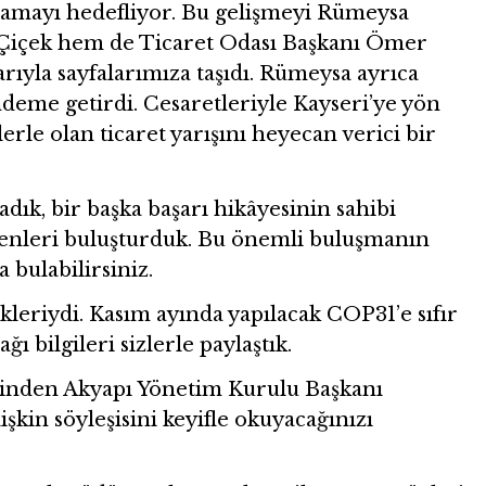
lamayı hedefliyor. Bu gelişmeyi Rümeysa
içek hem de Ticaret Odası Başkanı Ömer
rıyla sayfalarımıza taşıdı. Rümeysa ayrıca
ndeme getirdi. Cesaretleriyle Kayseri’ye yön
erle olan ticaret yarışını heyecan verici bir
dık, bir başka başarı hikâyesinin sahibi
enleri buluşturduk. Bu önemli buluşmanın
 bulabilirsiniz.
ikleriydi. Kasım ayında yapılacak COP31’e sıfır
ı bilgileri sizlerle paylaştık.
rinden Akyapı Yönetim Kurulu Başkanı
şkin söyleşisini keyifle okuyacağınızı