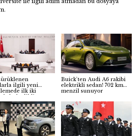
ersite ile ilgili adım atmadan bu dosyaya
m.
sürüklenen
Buick’ten Audi A6 rakibi
arla ilgili yeni
elektrikli sedan! 702 km
lemede ilk iki
menzil sunuyor
 kabul edildi