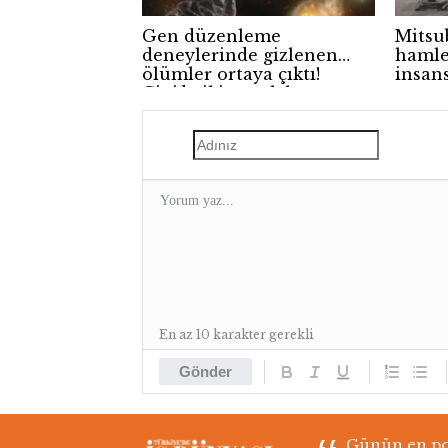
Gen düzenleme
Mitsu
deneylerinde gizlenen
hamle
ölümler ortaya çıktı!
insan
Çin’de iki çocuk hayatını
kaybetti
En az 10 karakter gerekli
Gönder
Günün en pop