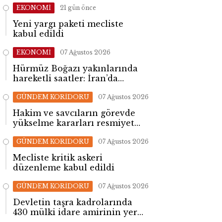
EKONOMİ
21 gün önce
Yeni yargı paketi mecliste
kabul edildi
EKONOMİ
07 Ağustos 2026
Hürmüz Boğazı yakınlarında
hareketli saatler: İran’da
patlama sesleri yükseldi
GÜNDEM KORİDORU
07 Ağustos 2026
Hakim ve savcıların görevde
yükselme kararları resmiyet
kazandı
GÜNDEM KORİDORU
07 Ağustos 2026
Mecliste kritik askeri
düzenleme kabul edildi
GÜNDEM KORİDORU
07 Ağustos 2026
Devletin taşra kadrolarında
430 mülki idare amirinin yeri