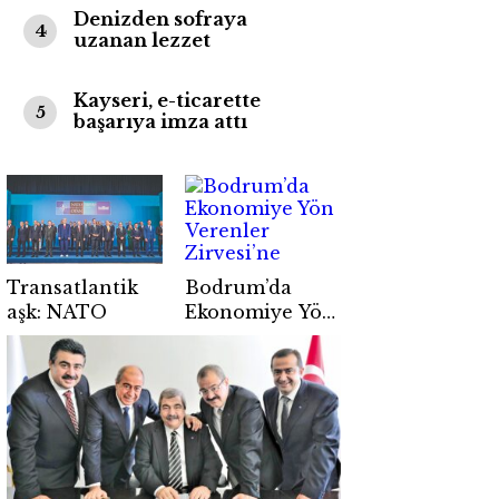
Denizden sofraya
4
uzanan lezzet
Kayseri, e-ticarette
5
başarıya imza attı
Transatlantik
Bodrum’da
aşk: NATO
Ekonomiye Yön
Verenler
Zirvesi’ne
bekliyoruz…