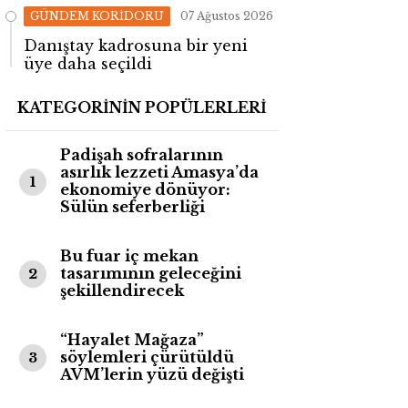
değişti!
GÜNDEM KORİDORU
07 Ağustos 2026
Danıştay kadrosuna bir yeni
üye daha seçildi
KATEGORİNİN POPÜLERLERİ
Padişah sofralarının
asırlık lezzeti Amasya’da
1
ekonomiye dönüyor:
Sülün seferberliği
Bu fuar iç mekan
tasarımının geleceğini
2
şekillendirecek
“Hayalet Mağaza”
söylemleri çürütüldü
3
AVM’lerin yüzü değişti