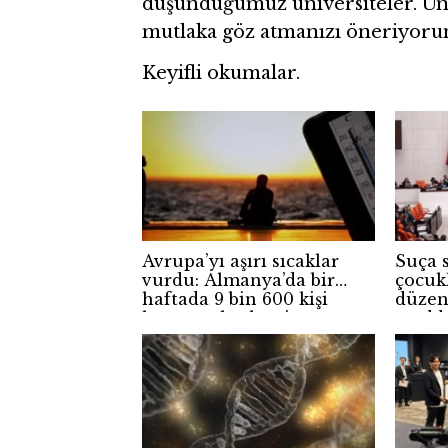
düşündüğümüz üniversiteler. Üniv
mutlaka göz atmanızı öneriyoru
Keyifli okumalar.
Avrupa’yı aşırı sıcaklar
Suça 
vurdu: Almanya’da bir
çocukl
haftada 9 bin 600 kişi
düzen
hayatını kaybetti
madde