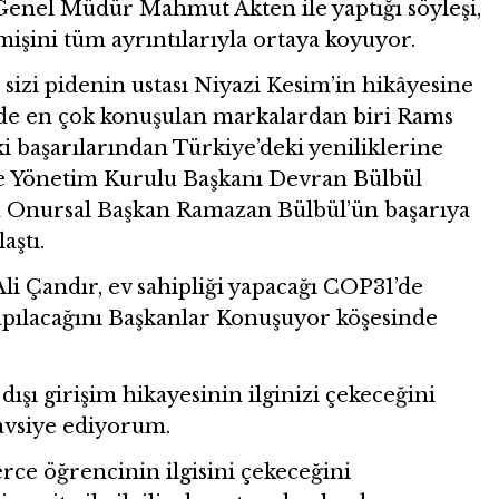
enel Müdür Mahmut Akten ile yaptığı söyleşi,
mişini tüm ayrıntılarıyla ortaya koyuyor.
sizi pidenin ustası Niyazi Kesim’in hikâyesine
e en çok konuşulan markalardan biri Rams
i başarılarından Türkiye’deki yeniliklerine
e Yönetim Kurulu Başkanı Devran Bülbül
en Onursal Başkan Ramazan Bülbül’ün başarıya
aştı.
li Çandır, ev sahipliği yapacağı COP31’de
yapılacağını Başkanlar Konuşuyor köşesinde
ra dışı girişim hikayesinin ilginizi çekeceğini
avsiye ediyorum.
ce öğrencinin ilgisini çekeceğini