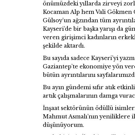
önümüzdeki yıllarda zirveyi zor
Kocaman Alp hem Vali Gökmen Ç
Gülsoy’un ağzından tüm ayrıntıla
Kayseri’de bir başka yarışı da gü
veren girişimci kadınların erkekl
şekilde aktardı.
Bu sayıda sadece Kayseri’yi yazma
Gaziantep’te ekonomiye yön ver
bütün ayrıntılarını sayfalarımızda
Bu ayın gündemi sıfır atık etkinl
artık çalışmalarının damga vuracağ
İnşaat sektörünün ödüllü isimle
Mahmut Asmalı’nın yeniliklere ili
düşünüyorum.