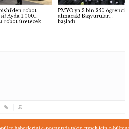
bishi’den robot
PMYO’ya 3 bin 250 öğrenci
si! Ayda 1.000
alınacak! Başvurular
sı robot üretecek
başladı
üler haberlerini e-postanızda takip etmek için e-bülten