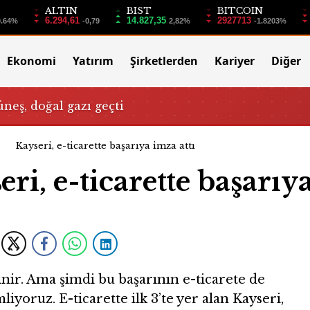
ALTIN
BIST
BITCOIN
6.294,61
14.827,35
2927713
0.64%
-0,79
2,82%
-1.8203%
Ekonomi
Yatırım
Şirketlerden
Kariyer
Diğer
üneş, doğal gazı geçti
Kayseri, e-ticarette başarıya imza attı
eri, e-ticarette başarıy
linir. Ama şimdi bu başarının e-ticarete de
liyoruz. E-ticarette ilk 3’te yer alan Kayseri,