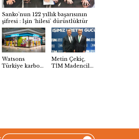
Sanko’nun 122 yıllık başarısının
şifresi : İşin ‘hilesi’ dürüstlüktür
Watsons
Metin Çekiç,
Türkiye karbon
TİM Madencilik
emisyonunu
Sektörler
yüzde 33 azalttı
Konseyi
Başkanlığı’na
seçildi
e