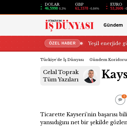
DOLAR
GBP
EURO
46,5998
61,3378
53,2606
0.3%
-0.84%
-
Gündem
Yeşil enerjide g
ÖZEL HABER
Türkiye'de İş Dünyası
Gündem Koridoru
Kays
Celal Toprak
Tüm Yazıları
0
Ticarette Kayseri’nin başarısı bi
yansıdığını net bir şekilde gözlem