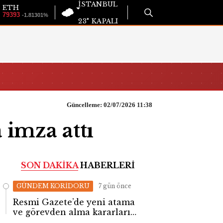
İSTANBUL
ETH
79393
-1.81301%
23°
KAPALI
Güncelleme: 02/07/2026 11:38
a imza attı
SON DAKİKA
HABERLERİ
GÜNDEM KORİDORU
7 gün önce
Resmi Gazete’de yeni atama
ve görevden alma kararları
yayımlandı