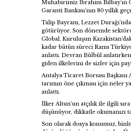
Muhabirimiz İbrahim Bilbay’ın G
Garanti Bankası’nın 80 yıllık geç
Talip Bayram, Lezzet Durağı’nda 
götürüyor. Son dönemde sektörd
Global. Kuruluşun Kazakistan’dak
kadar bütün süreci Rams Türkiy
anlattı. Devran Bülbül anlatırk
giden ilkelerini de sizler için payl
Antalya Ticaret Borsası Başkanı A
tarımın öne çıkması için neler 
anlattı.
İlker Altun’un atçılık ile ilgili sı
düşünüyor, dikkatle okumanızı t
Son olarak dosya konumuz, binler