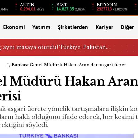
ALTIN
BIST
BITCOIN
6.294,61
14.827,35
2927713
0.64%
-0,79
2,82%
-1.8203%
Ekonomi
Yatırım
Şirketlerden
Kariyer
Diğer
 aynı masaya oturdu! Türkiye, Pakistan…
İş Bankası Genel Müdürü Hakan Aran’dan asgari ücret
nel Müdürü Hakan Aran
risi
k asgari ücrete yönelik tartışmalara ilişkin k
ın haklı olduğunu ifade ederek, her kesimi t
ektiğini söyledi.