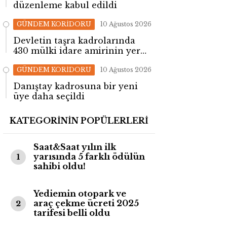
düzenleme kabul edildi
GÜNDEM KORİDORU
10 Ağustos 2026
Devletin taşra kadrolarında
430 mülki idare amirinin yeri
değişti!
GÜNDEM KORİDORU
10 Ağustos 2026
Danıştay kadrosuna bir yeni
üye daha seçildi
KATEGORİNİN POPÜLERLERİ
Saat&Saat yılın ilk
yarısında 5 farklı ödülün
1
sahibi oldu!
Yediemin otopark ve
araç çekme ücreti 2025
2
tarifesi belli oldu