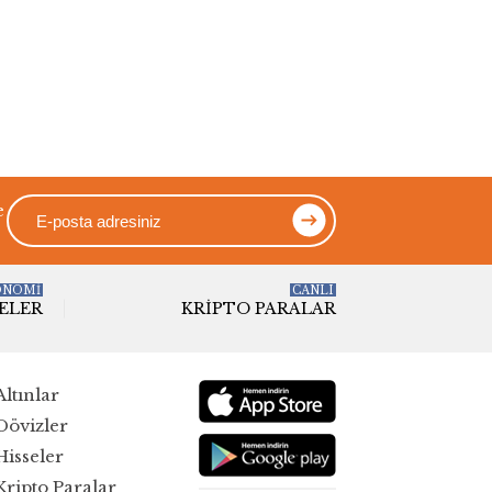
yılın dibine
ilçede denize
çekti
girmek
yasaklandı
e
ONOMİ
CANLI
ELER
KRIPTO PARALAR
Altınlar
Dövizler
Hisseler
Kripto Paralar