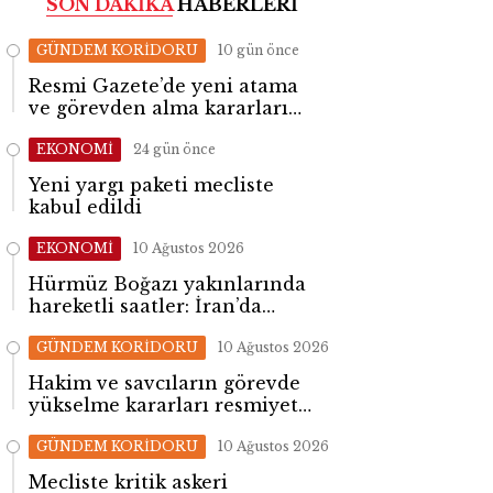
SON DAKİKA
HABERLERİ
GÜNDEM KORİDORU
10 gün önce
Resmi Gazete’de yeni atama
ve görevden alma kararları
yayımlandı
EKONOMİ
24 gün önce
Yeni yargı paketi mecliste
kabul edildi
EKONOMİ
10 Ağustos 2026
Hürmüz Boğazı yakınlarında
hareketli saatler: İran’da
patlama sesleri yükseldi
GÜNDEM KORİDORU
10 Ağustos 2026
Hakim ve savcıların görevde
yükselme kararları resmiyet
kazandı
GÜNDEM KORİDORU
10 Ağustos 2026
Mecliste kritik askeri