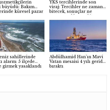
kozmetikçilerin
YKS tercihlerinde son
i büyüdü: Bakım
viraj: Tercihler ne zaman
erinde küresel pazar
bitecek, sonuçlar ne
zaman açıklanacak?
eniz sahillerinde
Abdülhamid Han’ın Mavi
ı alarm: 5 ilçede
Vatan mesaisi 4 yılı geride
e girmek yasaklandı
bıraktı