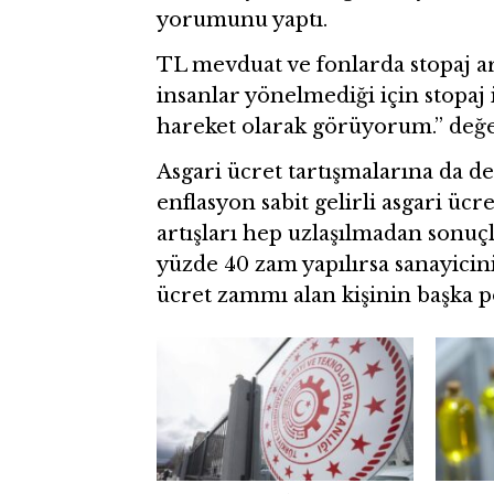
yorumunu yaptı.
TL mevduat ve fonlarda stopaj ar
insanlar yönelmediği için stopaj i
hareket olarak görüyorum.” değ
Asgari ücret tartışmalarına da 
enflasyon sabit gelirli asgari ücr
artışları hep uzlaşılmadan son
yüzde 40 zam yapılırsa sanayicini
ücret zammı alan kişinin başka po