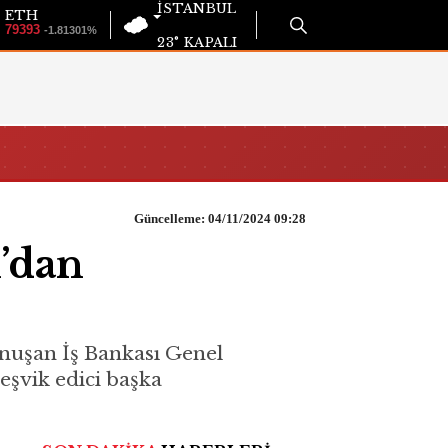
İSTANBUL
ETH
79393
-1.81301%
23°
KAPALI
Güncelleme: 04/11/2024 09:28
’dan
onuşan İş Bankası Genel
eşvik edici başka