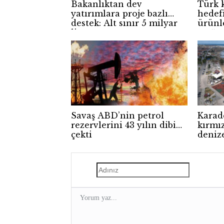
Bakanlıktan dev
Türk 
yatırımlara proje bazlı
hedef
destek: Alt sınır 5 milyar
ürünl
lira
atağı
Savaş ABD’nin petrol
Karad
rezervlerini 43 yılın dibine
kırmız
çekti
deniz