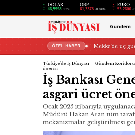
DOLAR
GBP
EURO
46,5998
61,3378
53,2606
0.3%
-0.84%
-
Gündem
Mekke’de üç güç
ÖZEL HABER
Türkiye'de İş Dünyası
Gündem Koridoru
önerisi
İş Bankası Ge
asgari ücret öne
Ocak 2025 itibarıyla uygulanaca
Müdürü Hakan Aran tüm taraflar
mekanizmalar geliştirilmesi ger