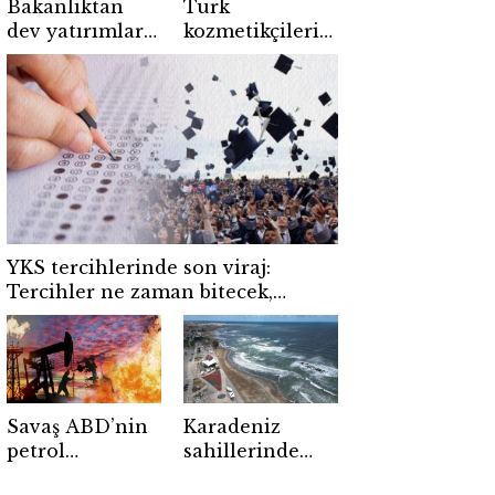
Bakanlıktan
Türk
dev yatırımlara
kozmetikçilerin
proje bazlı
hedefi büyüdü:
destek: Alt sınır
Bakım
5 milyar lira
ürünlerinde
küresel pazar
atağı
YKS tercihlerinde son viraj:
Tercihler ne zaman bitecek,
sonuçlar ne zaman açıklanacak?
Savaş ABD’nin
Karadeniz
petrol
sahillerinde
rezervlerini 43
kırmızı alarm: 5