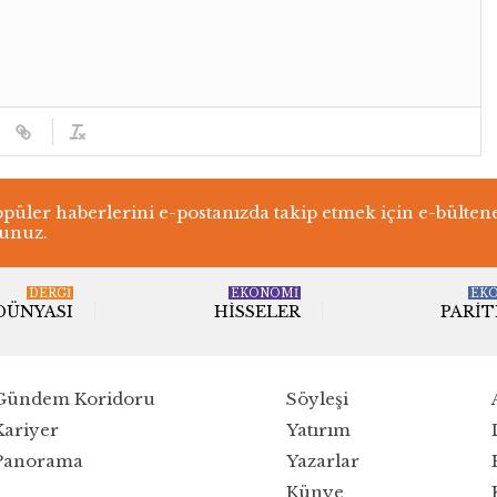
üler haberlerini e-postanızda takip etmek için e-bülten
lunuz.
DERGI
EKONOMİ
EK
 DÜNYASI
HISSELER
PARIT
Gündem Koridoru
Söyleşi
Kariyer
Yatırım
Panorama
Yazarlar
Künye