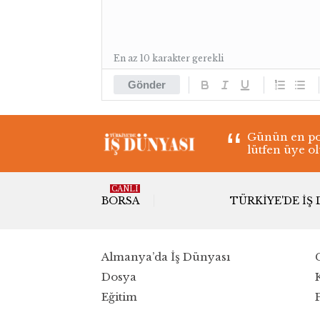
En az 10 karakter gerekli
Gönder
Günün en pop
lütfen üye o
CANLI
BORSA
TÜRKIYE'DE İŞ
Almanya’da İş Dünyası
Dosya
Eğitim