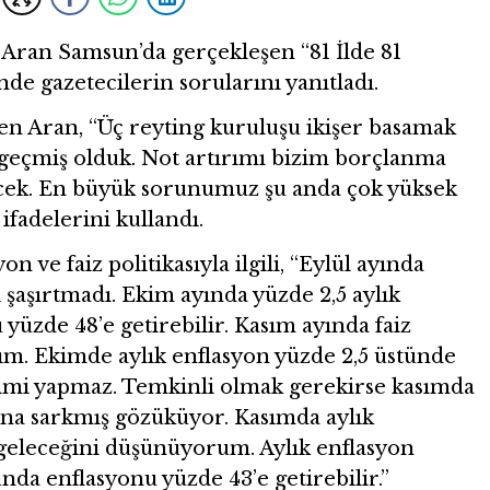
Aran Samsun’da gerçekleşen “81 İlde 81
e gazetecilerin sorularını yanıtladı.
en Aran, “Üç reyting kuruluşu ikişer basamak
 geçmiş olduk. Not artırımı bizim borçlanma
ecek. En büyük sorunumuz şu anda çok yüksek
 ifadelerini kullandı.
 ve faiz politikasıyla ilgili, “Eylül ayında
şaşırtmadı. Ekim ayında yüzde 2,5 aylık
yüzde 48’e getirebilir. Kasım ayında faiz
ım. Ekimde aylık enflasyon yüzde 2,5 üstünde
imi yapmaz. Temkinli olmak gerekirse kasımda
ına sarkmış gözüküyor. Kasımda aylık
 geleceğini düşünüyorum. Aylık enflasyon
unda enflasyonu yüzde 43’e getirebilir.”