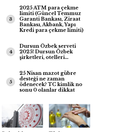
2025 ATM para çekme
limiti (Güncel Temmuz
Garanti Bankası, Ziraat
3
Bankası, Akbank, Yapı
Kredi para çekme limiti)
Dursun Özbek serveti
2025! Dursun Özbek
4
şirketleri, otelleri…
25 Nisan mazot gübre
desteği ne zaman
5
ödenecek? TC kimlik no
sonu 0 olanlar dikkat