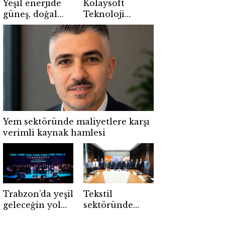
Yeşil enerjide
Kolaysoft
güneş, doğal
Teknoloji
gazı geçti
Bilişim500’de
beşinci kez
birinci seçildi
Yem sektöründe maliyetlere karşı
verimli kaynak hamlesi
Trabzon’da yeşil
Tekstil
geleceğin yol
sektöründe
haritası çizildi
geleceğin