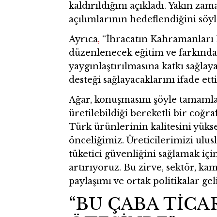
kaldırıldığını açıkladı. Yakın za
açılımlarının hedeflendiğini söyl
Ayrıca
,
“İhracatın Kahramanları 
düzenlenecek eğitim ve farkındal
yaygınlaştırılmasına katkı sağlay
desteği sağlayacaklarını ifade etti
Ağar, konuşmasını şöyle tamamla
üretilebildiği bereketli bir coğr
Türk ürünlerinin kalitesini yük
önceliğimiz. Üreticilerimizi ulus
tüketici güvenliğini sağlamak iç
artırıyoruz. Bu zirve, sektör, kam
paylaşımı ve ortak politikalar ge
“BU ÇABA TİCA