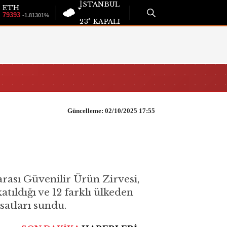
İSTANBUL
ETH
79393
-1.81301%
23°
KAPALI
Güncelleme: 02/10/2025 17:55
ası Güvenilir Ürün Zirvesi,
tıldığı ve 12 farklı ülkeden
rsatları sundu.