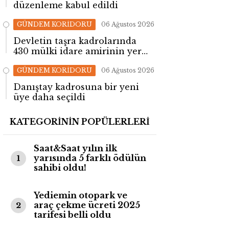
düzenleme kabul edildi
GÜNDEM KORİDORU
06 Ağustos 2026
Devletin taşra kadrolarında
430 mülki idare amirinin yeri
değişti!
GÜNDEM KORİDORU
06 Ağustos 2026
Danıştay kadrosuna bir yeni
üye daha seçildi
KATEGORİNİN POPÜLERLERİ
Saat&Saat yılın ilk
yarısında 5 farklı ödülün
1
sahibi oldu!
Yediemin otopark ve
araç çekme ücreti 2025
2
tarifesi belli oldu