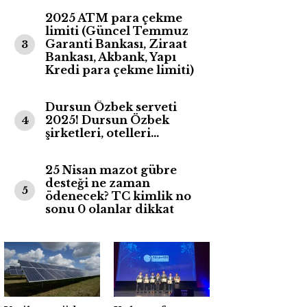
2025 ATM para çekme
limiti (Güncel Temmuz
Garanti Bankası, Ziraat
3
Bankası, Akbank, Yapı
Kredi para çekme limiti)
Dursun Özbek serveti
2025! Dursun Özbek
4
şirketleri, otelleri…
25 Nisan mazot gübre
desteği ne zaman
5
ödenecek? TC kimlik no
sonu 0 olanlar dikkat