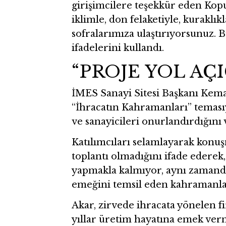
girişimcilere teşekkür eden Kopu
iklimle, don felaketiyle, kurakl
sofralarımıza ulaştırıyorsunuz. Bu
ifadelerini kullandı.
“PROJE YOL AÇ
İMES Sanayi Sitesi Başkanı Kemal
“İhracatın Kahramanları” temas
ve sanayicileri onurlandırdığını 
Katılımcıları selamlayarak konuş
toplantı olmadığını ifade ederek,
yapmakla kalmıyor, aynı zamanda
emeğini temsil eden kahramanlar
Akar, zirvede ihracata yönelen f
yıllar üretim hayatına emek verm