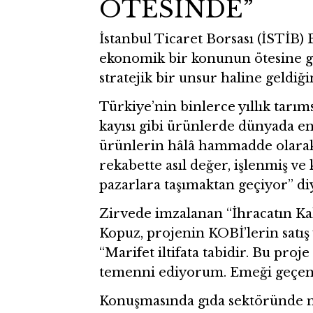
ÖTESİNDE”
İstanbul Ticaret Borsası (İSTİB) 
ekonomik bir konunun ötesine ge
stratejik bir unsur haline geldiği
Türkiye’nin binlerce yıllık tarım
kayısı gibi ürünlerde dünyada en
ürünlerin hâlâ hammadde olarak 
rekabette asıl değer, işlenmiş ve
pazarlara taşımaktan geçiyor” di
Zirvede imzalanan “İhracatın K
Kopuz, projenin KOBİ’lerin satış v
“Marifet iltifata tabidir. Bu proj
temenni ediyorum. Emeği geçenl
Konuşmasında gıda sektöründe ma