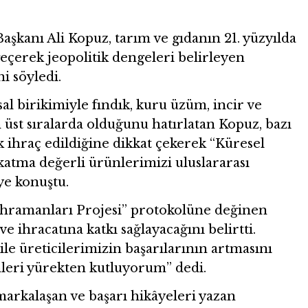
Başkanı Ali Kopuz, tarım ve gıdanın 21. yüzyılda
çerek jeopolitik dengeleri belirleyen
ni söyledi.
sal birikimiyle fındık, kuru üzüm, incir ve
 üst sıralarda olduğunu hatırlatan Kopuz, bazı
ihraç edildiğine dikkat çekerek “Küresel
 katma değerli ürünlerimizi uluslararası
ye konuştu.
ahramanları Projesi” protokolüne değinen
e ihracatına katkı sağlayacağını belirtti.
e ile üreticilerimizin başarılarının artmasını
eri yürekten kutluyorum” dedi.
rkalaşan ve başarı hikâyeleri yazan