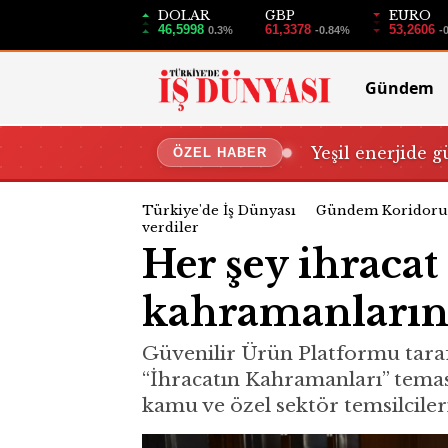
DOLAR
GBP
EURO
46,5998
61,3378
53,2606
0.3%
-0.84%
-
Gündem
Yeşil enerjide g
ÖZEL HABER
Türkiye'de İş Dünyası
Gündem Koridoru
verdiler
Her şey ihracat 
kahramanlarına
Güvenilir Ürün Platformu taraf
“İhracatın Kahramanları” teması
kamu ve özel sektör temsilcileri