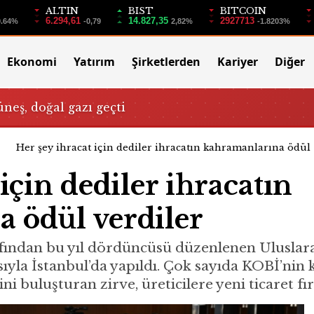
ALTIN
BIST
BITCOIN
6.294,61
14.827,35
2927713
0.64%
-0,79
2,82%
-1.8203%
Ekonomi
Yatırım
Şirketlerden
Kariyer
Diğer
üneş, doğal gazı geçti
Her şey ihracat için dediler ihracatın kahramanlarına ödül
için dediler ihracatın
 ödül verdiler
ından bu yıl dördüncüsü düzenlenen Uluslarar
yla İstanbul’da yapıldı. Çok sayıda KOBİ’nin ka
ni buluşturan zirve, üreticilere yeni ticaret fı