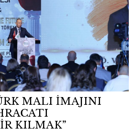
ÜRK MALI İMAJINI
HRACATI
İR KILMAK”