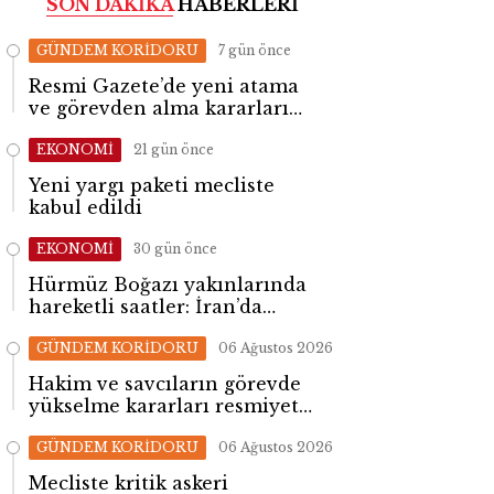
SON DAKİKA
HABERLERİ
GÜNDEM KORİDORU
7 gün önce
Resmi Gazete’de yeni atama
ve görevden alma kararları
yayımlandı
EKONOMİ
21 gün önce
Yeni yargı paketi mecliste
kabul edildi
EKONOMİ
30 gün önce
Hürmüz Boğazı yakınlarında
hareketli saatler: İran’da
patlama sesleri yükseldi
GÜNDEM KORİDORU
06 Ağustos 2026
Hakim ve savcıların görevde
yükselme kararları resmiyet
kazandı
GÜNDEM KORİDORU
06 Ağustos 2026
Mecliste kritik askeri