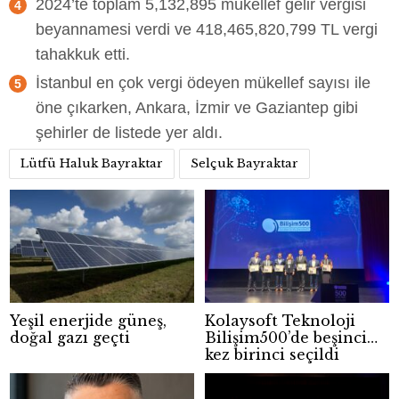
2024’te toplam 5,132,895 mükellef gelir vergisi
beyannamesi verdi ve 418,465,820,799 TL vergi
tahakkuk etti.
İstanbul en çok vergi ödeyen mükellef sayısı ile
öne çıkarken, Ankara, İzmir ve Gaziantep gibi
şehirler de listede yer aldı.
Lütfü Haluk Bayraktar
Selçuk Bayraktar
Yeşil enerjide güneş,
Kolaysoft Teknoloji
doğal gazı geçti
Bilişim500’de beşinci
kez birinci seçildi