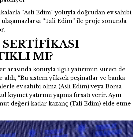
ifikalarla “Asli Edim” yoluyla doğrudan ev sahibi
ya ulaşamazlarsa “Tali Edim” ile proje sonunda
r.
SERTİFİKASI
IKLI MI?
r arasında konuyla ilgili yatırımın süreci de
er aldı, “Bu sistem yüksek peşinatlar ve banka
lerle ev sahibi olma (Asli Edim) veya Borsa
l kıymet yatırımı yapma fırsatı verir. Aynı
ut değeri kadar kazanç (Tali Edim) elde etme