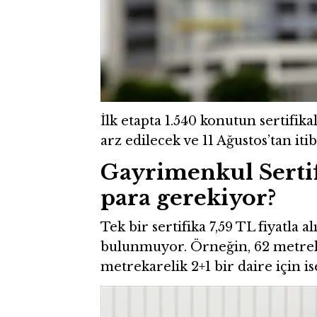
İlk etapta 1.540 konutun sertifika
arz edilecek ve 11 Ağustos’tan i
Gayrimenkul Sertifi
para gerekiyor?
Tek bir sertifika 7,59 TL fiyatla a
bulunmuyor. Örneğin, 62 metrekare
metrekarelik 2+1 bir daire için is