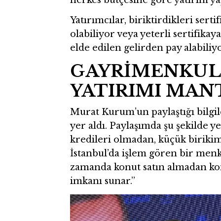
Yatırımcılar, biriktirdikleri sert
olabiliyor veya yeterli sertifika
elde edilen gelirden pay alabiliyo
GAYRİMENKUL 
YATIRIMI MANT
Murat Kurum’un paylaştığı bilgile
yer aldı. Paylaşımda şu şekilde y
kredileri olmadan, küçük birikim
İstanbul’da işlem gören bir menku
zamanda konut satın almadan kon
imkanı sunar.”