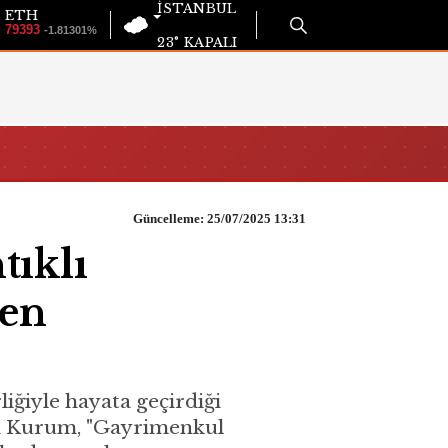
İSTANBUL
ETH
79393
-1.81301%
23°
KAPALI
Güncelleme: 25/07/2025 13:31
tıklı
len
liğiyle hayata geçirdiği
an Kurum, "Gayrimenkul