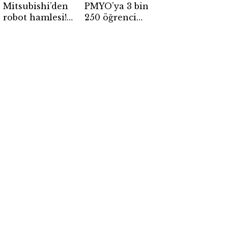
Mitsubishi’den
PMYO’ya 3 bin
robot hamlesi!
250 öğrenci
Ayda 1.000
alınacak!
insansı robot
Başvurular
üretecek
başladı