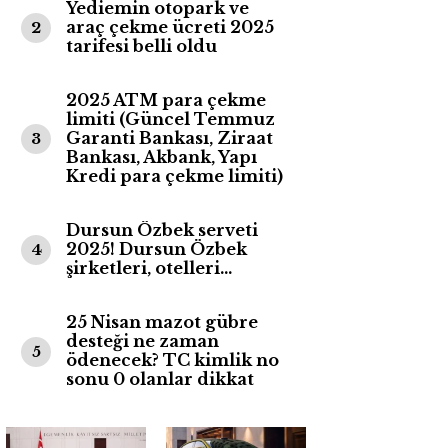
Yediemin otopark ve
araç çekme ücreti 2025
2
tarifesi belli oldu
2025 ATM para çekme
limiti (Güncel Temmuz
Garanti Bankası, Ziraat
3
Bankası, Akbank, Yapı
Kredi para çekme limiti)
Dursun Özbek serveti
2025! Dursun Özbek
4
şirketleri, otelleri…
25 Nisan mazot gübre
desteği ne zaman
5
ödenecek? TC kimlik no
sonu 0 olanlar dikkat