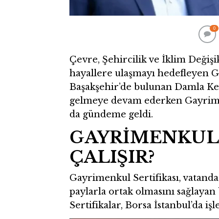
0
Çevre, Şehircilik ve İklim Değişi
hayallere ulaşmayı hedefleyen Ga
Başakşehir’de bulunan Damla Kent
gelmeye devam ederken Gayrimenk
da gündeme geldi.
GAYRİMENKUL 
ÇALIŞIR?
Gayrimenkul Sertifikası, vatanda
paylarla ortak olmasını sağlayan 
Sertifikalar, Borsa İstanbul’da işl