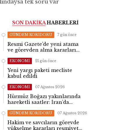
klındaysa tek soru var
SON DAKİKA
HABERLERİ
GÜNDEM KORİDORU
7 gün önce
Resmi Gazete’de yeni atama
ve görevden alma kararları
yayımlandı
EKONOMİ
21 gün önce
Yeni yargı paketi mecliste
kabul edildi
EKONOMİ
07 Ağustos 2026
Hürmüz Boğazı yakınlarında
hareketli saatler: İran’da
patlama sesleri yükseldi
GÜNDEM KORİDORU
07 Ağustos 2026
Hakim ve savcıların görevde
yükselme kararları resmiyet