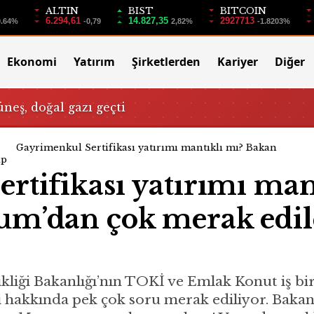
ALTIN
BIST
BITCOIN
6.294,61
14.827,35
2927713
0.64%
-0,79
2,82%
-1.8203%
Ekonomi
Yatırım
Şirketlerden
Kariyer
Diğer
üneş, doğal gazı geçti
Gayrimenkul Sertifikası yatırımı mantıklı mı? Bakan
ap
rtifikası yatırımı man
um’dan çok merak edi
ikliği Bakanlığı’nın TOKİ ve Emlak Konut iş bir
si hakkında pek çok soru merak ediliyor. Bak