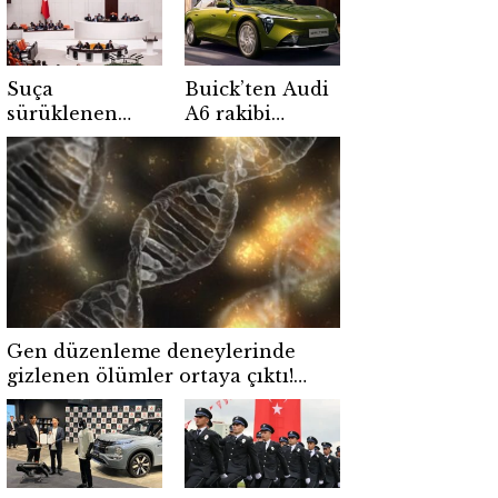
Suça
Buick’ten Audi
sürüklenen
A6 rakibi
çocuklarla ilgili
elektrikli sedan!
yeni
702 km menzil
düzenlemede
sunuyor
ilk iki madde
kabul edildi
Gen düzenleme deneylerinde
gizlenen ölümler ortaya çıktı!
Çin’de iki çocuk hayatını kaybetti