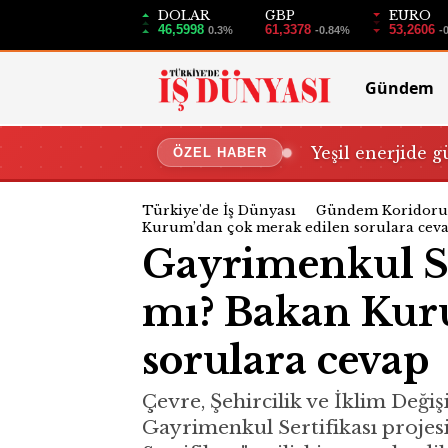
DOLAR
GBP
EURO
46,5998
61,3378
53,2606
0.3%
-0.84%
-
Gündem
Yeşil enerjide g
ÖZEL HABER
Türkiye'de İş Dünyası
Gündem Koridoru
Kurum’dan çok merak edilen sorulara cev
Gayrimenkul Se
mı? Bakan Kur
sorulara cevap
Çevre, Şehircilik ve İklim Değiş
Gayrimenkul Sertifikası proje