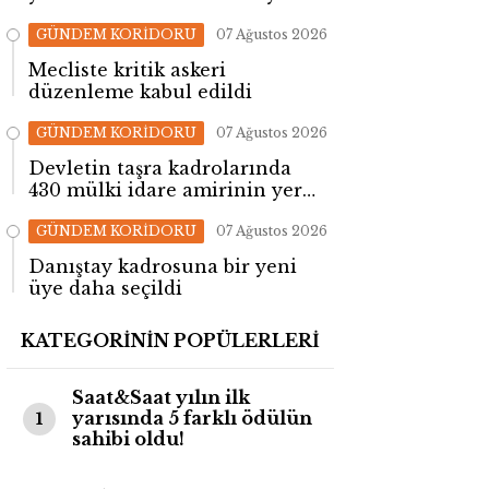
kazandı
GÜNDEM KORİDORU
07 Ağustos 2026
Mecliste kritik askeri
düzenleme kabul edildi
GÜNDEM KORİDORU
07 Ağustos 2026
Devletin taşra kadrolarında
430 mülki idare amirinin yeri
değişti!
GÜNDEM KORİDORU
07 Ağustos 2026
Danıştay kadrosuna bir yeni
üye daha seçildi
KATEGORİNİN POPÜLERLERİ
Saat&Saat yılın ilk
yarısında 5 farklı ödülün
1
sahibi oldu!