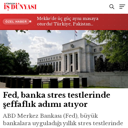
Mekke’de üç güç aynı masaya
ÖZEL HABER
oturdu! Türkiye, Pakistan…
Fed, banka stres testlerinde
şeffaflık adımı atıyor
ABD Merkez Bankası (Fed), büyük
bankalara uyguladığı yıllık stres testlerinde