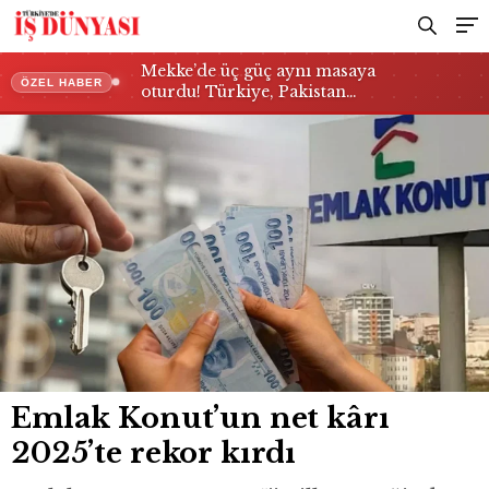
Mekke’de üç güç aynı masaya
ÖZEL HABER
oturdu! Türkiye, Pakistan…
Emlak Konut’un net kârı
2025’te rekor kırdı