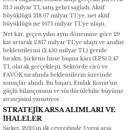
31.5 milyar TL satış geliri sağladı. Aktif
büyüklüğü 218.07 milyar TL’ye, net aktif
büyüklüğü ise 167.1 milyar TL’ye ulaştı.
Net kâr, geçen yılın aynı dönemine göre 29
kat artarak 2.817 milyar TL’ye ulaştı ve analist
beklentilerini (2.450 milyar TL) geride
bıraktı. Şirketin hisse başına kârı (EPS) 3,47
TL olarak gerçekleşti. Sektörde ciro ve
FAVÖK tarafında beklentilerin üzerinde
sonuçlar alındı. Bu başarı, Emlak Konut’un
güçlü bilançosunu ve sürdürülebilir büyüme
stratejisini yansıtıyor.
STRATEJİK ARSA ALIMLARI VE
İHALELER
Şirket, 2025’in ilk çeyreğinde 5 yeni arsa