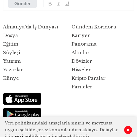
Gönder
Almanya’da İş Dünyası
Gündem Koridoru
Dosya
Kariyer
Eğitim
Panorama
Söyleşi
Altınlar
Yatırım
Dövizler
Yazarlar
Hisseler
Künye
Kripto Paralar
Pariteler
Veri politikasındaki amaçlarla sınırlı ve mevzuata
uygun şekilde çerez konumlandırmaktayız. Detaylar
0
için
veri politikamızı
inceleyebilirsiniz.