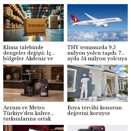
Klima talebinde
THY temmuzda 9,5
dengeler değişti: İç
milyon yolcu taşıdı: 7
bölgeler Akdeniz ve
ayda 54 milyon yolcuya
Ege’yi geçti
ulaştı
Arzum ve Metro
Boya tercihi konutun
Türkiye’den kahve
değerini koruyor
tutkunlarına ortak
kampanya