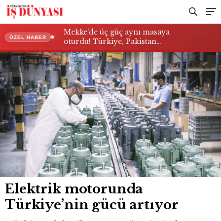
Mekke’de üç güç aynı masaya
ÖZEL HABER
oturdu! Türkiye, Pakistan…
Elektrik motorunda
Türkiye’nin gücü artıyor