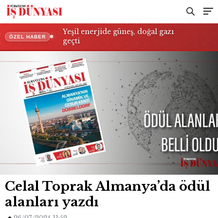
Yeşil enerjide güneş, doğal gazı
ÖZEL HABER
geçti
Celal Toprak Almanya’da ödül
alanları yazdı
26/07/2024 11:52