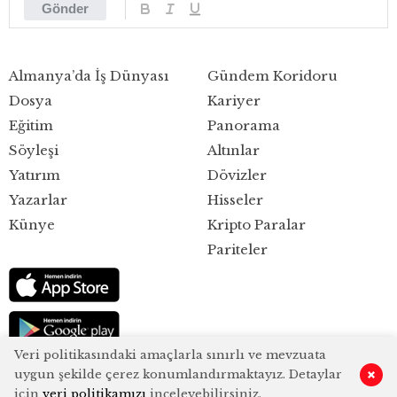
Gönder
Almanya’da İş Dünyası
Gündem Koridoru
Dosya
Kariyer
Eğitim
Panorama
Söyleşi
Altınlar
Yatırım
Dövizler
Yazarlar
Hisseler
Künye
Kripto Paralar
Pariteler
Veri politikasındaki amaçlarla sınırlı ve mevzuata
uygun şekilde çerez konumlandırmaktayız. Detaylar
0
için
veri politikamızı
inceleyebilirsiniz.