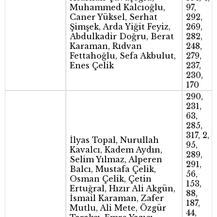
Muhammed Kalcıoğlu,
97,
Caner Yüksel, Serhat
292,
Şimşek, Arda Yiğit Feyiz,
269,
Abdulkadir Doğru, Berat
282,
Karaman, Rıdvan
248,
Fettahoğlu, Sefa Akbulut,
279,
Enes Çelik
237,
230,
170
290,
231,
63,
285,
317, 2,
İlyas Topal, Nurullah
95,
Kavalcı, Kadem Aydın,
289,
Selim Yılmaz, Alperen
291,
Balcı, Mustafa Çelik,
56,
Osman Çelik, Çetin
153,
Ertuğral, Hızır Ali Akgün,
88,
İsmail Karaman, Zafer
187,
Mutlu, Ali Mete, Özgür
44,