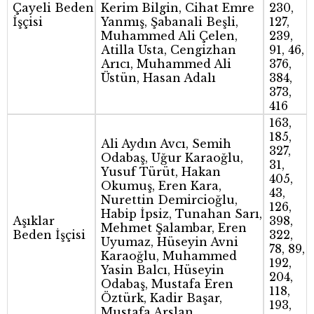
Çayeli Beden
Kerim Bilgin, Cihat Emre
230,
İşçisi
Yanmış, Şabanali Beşli,
127,
Muhammed Ali Çelen,
239,
Atilla Usta, Cengizhan
91, 46,
Arıcı, Muhammed Ali
376,
Üstün, Hasan Adalı
384,
373,
416
163,
185,
Ali Aydın Avcı, Semih
327,
Odabaş, Uğur Karaoğlu,
31,
Yusuf Türüt, Hakan
405,
Okumuş, Eren Kara,
43,
Nurettin Demircioğlu,
126,
Habip İpsiz, Tunahan Sarı,
Aşıklar
398,
Mehmet Şalambar, Eren
Beden İşçisi
322,
Uyumaz, Hüseyin Avni
78, 89,
Karaoğlu, Muhammed
192,
Yasin Balcı, Hüseyin
204,
Odabaş, Mustafa Eren
118,
Öztürk, Kadir Başar,
193,
Mustafa Arslan