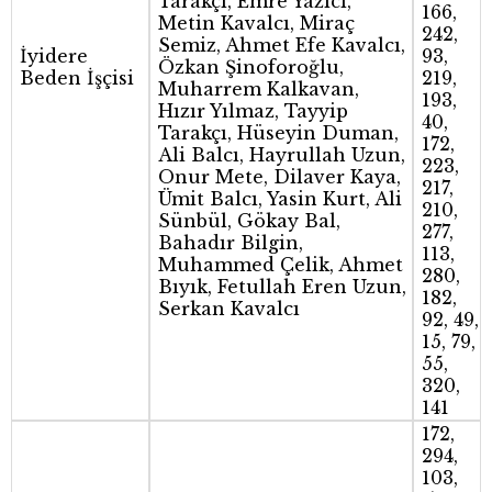
Tarakçı, Emre Yazıcı,
166,
Metin Kavalcı, Miraç
242,
Semiz, Ahmet Efe Kavalcı,
İyidere
93,
Özkan Şinoforoğlu,
Beden İşçisi
219,
Muharrem Kalkavan,
193,
Hızır Yılmaz, Tayyip
40,
Tarakçı, Hüseyin Duman,
172,
Ali Balcı, Hayrullah Uzun,
223,
Onur Mete, Dilaver Kaya,
217,
Ümit Balcı, Yasin Kurt, Ali
210,
Sünbül, Gökay Bal,
277,
Bahadır Bilgin,
113,
Muhammed Çelik, Ahmet
280,
Bıyık, Fetullah Eren Uzun,
182,
Serkan Kavalcı
92, 49,
15, 79,
55,
320,
141
172,
294,
103,