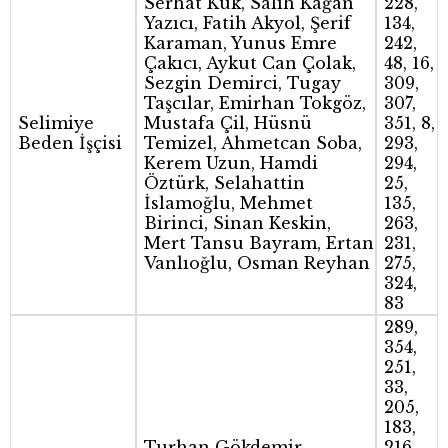
Serhat Kuk, Salih Kağan
228,
Yazıcı, Fatih Akyol, Şerif
134,
Karaman, Yunus Emre
242,
Çakıcı, Aykut Can Çolak,
48, 16,
Sezgin Demirci, Tugay
309,
Taşcılar, Emirhan Tokgöz,
307,
Selimiye
Mustafa Çil, Hüsnü
351, 8,
Beden İşçisi
Temizel, Ahmetcan Soba,
293,
Kerem Uzun, Hamdi
294,
Öztürk, Selahattin
25,
İslamoğlu, Mehmet
135,
Birinci, Sinan Keskin,
263,
Mert Tansu Bayram, Ertan
231,
Vanlıoğlu, Osman Reyhan
275,
324,
83
289,
354,
251,
33,
205,
183,
Turhan Gökdemir,
216,