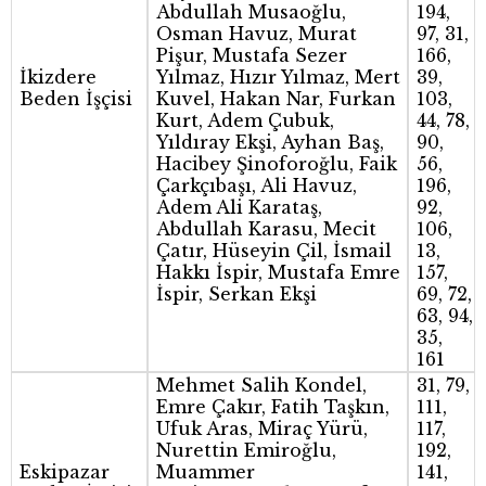
Abdullah Musaoğlu,
194,
Osman Havuz, Murat
97, 31,
Pişur, Mustafa Sezer
166,
İkizdere
Yılmaz, Hızır Yılmaz, Mert
39,
Beden İşçisi
Kuvel, Hakan Nar, Furkan
103,
Kurt, Adem Çubuk,
44, 78,
Yıldıray Ekşi, Ayhan Baş,
90,
Hacibey Şinoforoğlu, Faik
56,
Çarkçıbaşı, Ali Havuz,
196,
Adem Ali Karataş,
92,
Abdullah Karasu, Mecit
106,
Çatır, Hüseyin Çil, İsmail
13,
Hakkı İspir, Mustafa Emre
157,
İspir, Serkan Ekşi
69, 72,
63, 94,
35,
161
Mehmet Salih Kondel,
31, 79,
Emre Çakır, Fatih Taşkın,
111,
Ufuk Aras, Miraç Yürü,
117,
Nurettin Emiroğlu,
192,
Eskipazar
Muammer
141,