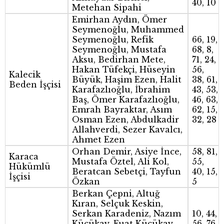
40, 10
Metehan Sipahi
Emirhan Aydın, Ömer
Seymenoğlu, Muhammed
Seymenoğlu, Refik
66, 19,
Seymenoğlu, Mustafa
68, 8,
Aksu, Bedirhan Mete,
71, 24,
Hakan Tüfekçi, Hüseyin
56,
Kalecik
Büyük, Haşim Ezen, Halit
38, 61,
Beden İşçisi
Karafazlıoğlu, İbrahim
43, 53,
Baş, Ömer Karafazlıoğlu,
46, 63,
Emrah Bayraktar, Asım
62, 15,
Osman Ezen, Abdulkadir
32, 28
Allahverdi, Sezer Kavalcı,
Ahmet Ezen
Orhan Demir, Asiye İnce,
58, 81,
Karaca
Mustafa Öztel, Ali Kol,
55,
Hükümlü
Beratcan Sebetçi, Tayfun
40, 15,
İşçisi
Özkan
5
Berkan Çepni, Altuğ
Kıran, Selçuk Keskin,
Serkan Karadeniz, Nazım
10, 44,
Küçükay, Fuat Küçükay,
56, 76,