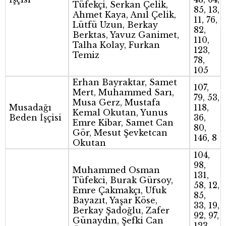
Tüfekçi, Serkan Çelik,
85, 13,
Ahmet Kaya, Anıl Çelik,
11, 76,
Lütfü Uzun, Berkay
82,
Berktas, Yavuz Ganimet,
110,
Talha Kolay, Furkan
123,
Temiz
78,
105
Erhan Bayraktar, Samet
107,
Mert, Muhammed Sarı,
79, 53,
Musa Gerz, Mustafa
Musadağı
118,
Kemal Okutan, Yunus
Beden İşçisi
36,
Emre Kibar, Samet Can
80,
Gör, Mesut Şevketcan
146, 8
Okutan
104,
98,
Muhammed Osman
131,
Tüfekci, Burak Gürsoy,
58, 12,
Emre Çakmakçı, Ufuk
85,
Bayazıt, Yaşar Köse,
33, 19,
Berkay Şadoğlu, Zafer
92, 97,
Günaydın, Şefki Can
123,