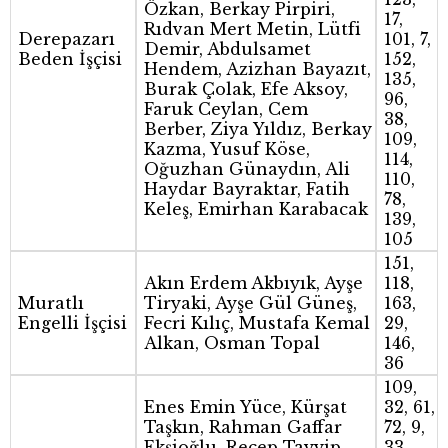
Özkan, Berkay Pirpiri,
17,
Rıdvan Mert Metin, Lütfi
Derepazarı
101, 7,
Demir, Abdulsamet
Beden İşçisi
152,
Hendem, Azizhan Bayazıt,
135,
Burak Çolak, Efe Aksoy,
96,
Faruk Ceylan, Cem
38,
Berber, Ziya Yıldız, Berkay
109,
Kazma, Yusuf Köse,
114,
Oğuzhan Günaydın, Ali
110,
Haydar Bayraktar, Fatih
78,
Keleş, Emirhan Karabacak
139,
105
151,
Akın Erdem Akbıyık, Ayşe
118,
Muratlı
Tiryaki, Ayşe Gül Güneş,
163,
Engelli İşçisi
Fecri Kılıç, Mustafa Kemal
29,
Alkan, Osman Topal
146,
36
109,
Enes Emin Yüce, Kürşat
32, 61,
Taşkın, Rahman Gaffar
72, 9,
Ekşioğlu, Recep Tayyip
33,