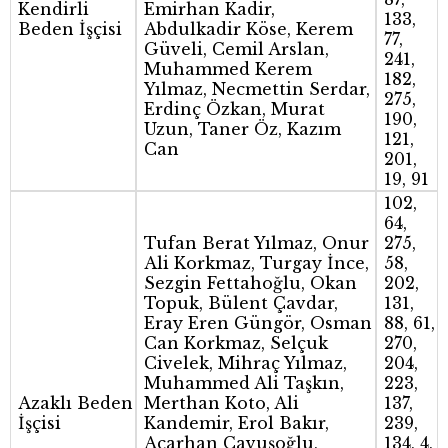
Kendirli
Emirhan Kadir,
133,
Beden İşçisi
Abdulkadir Köse, Kerem
77,
Güveli, Cemil Arslan,
241,
Muhammed Kerem
182,
Yılmaz, Necmettin Serdar,
275,
Erdinç Özkan, Murat
190,
Uzun, Taner Öz, Kazım
121,
Can
201,
19, 91
102,
64,
Tufan Berat Yılmaz, Onur
275,
Ali Korkmaz, Turgay İnce,
58,
Sezgin Fettahoğlu, Okan
202,
Topuk, Bülent Çavdar,
131,
Eray Eren Güngör, Osman
88, 61,
Can Korkmaz, Selçuk
270,
Civelek, Mihraç Yılmaz,
204,
Muhammed Ali Taşkın,
223,
Azaklı Beden
Merthan Koto, Ali
137,
İşçisi
Kandemir, Erol Bakır,
239,
Acarhan Çavuşoğlu,
134, 4,