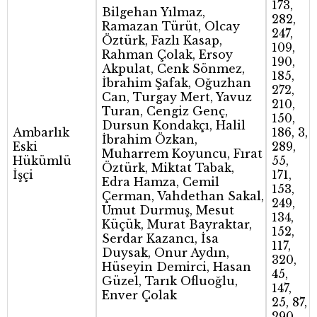
173,
Bilgehan Yılmaz,
282,
Ramazan Türüt, Olcay
247,
Öztürk, Fazlı Kasap,
109,
Rahman Çolak, Ersoy
190,
Akpulat, Cenk Sönmez,
185,
İbrahim Şafak, Oğuzhan
272,
Can, Turgay Mert, Yavuz
210,
Turan, Cengiz Genç,
150,
Dursun Kondakçı, Halil
Ambarlık
186, 3,
İbrahim Özkan,
Eski
289,
Muharrem Koyuncu, Fırat
Hükümlü
55,
Öztürk, Miktat Tabak,
İşçi
171,
Edra Hamza, Cemil
153,
Çerman, Vahdethan Sakal,
249,
Umut Durmuş, Mesut
134,
Küçük, Murat Bayraktar,
152,
Serdar Kazancı, İsa
117,
Duysak, Onur Aydın,
320,
Hüseyin Demirci, Hasan
45,
Güzel, Tarık Ofluoğlu,
147,
Enver Çolak
25, 87,
290,