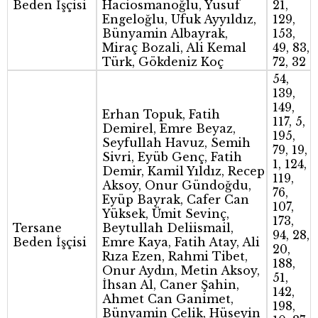
Beden İşçisi
Haciosmanoğlu, Yusuf
21,
Engeloğlu, Ufuk Ayyıldız,
129,
Bünyamin Albayrak,
153,
Miraç Bozali, Ali Kemal
49, 83,
Türk, Gökdeniz Koç
72, 32
54,
139,
149,
Erhan Topuk, Fatih
117, 5,
Demirel, Emre Beyaz,
195,
Seyfullah Havuz, Semih
79, 19,
Sivri, Eyüb Genç, Fatih
1, 124,
Demir, Kamil Yıldız, Recep
119,
Aksoy, Onur Gündoğdu,
76,
Eyüp Bayrak, Cafer Can
107,
Yüksek, Ümit Sevinç,
173,
Tersane
Beytullah Deliismail,
94, 28,
Beden İşçisi
Emre Kaya, Fatih Atay, Ali
20,
Rıza Ezen, Rahmi Tibet,
188,
Onur Aydın, Metin Aksoy,
51,
İhsan Al, Caner Şahin,
142,
Ahmet Can Ganimet,
198,
Bünyamin Çelik, Hüseyin