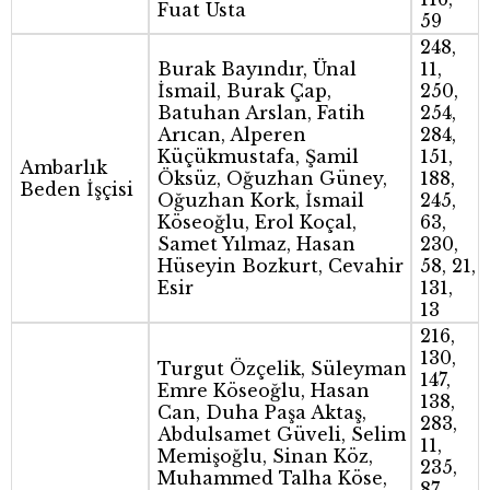
Fuat Usta
59
248,
Burak Bayındır, Ünal
11,
İsmail, Burak Çap,
250,
Batuhan Arslan, Fatih
254,
Arıcan, Alperen
284,
Küçükmustafa, Şamil
151,
Ambarlık
Öksüz, Oğuzhan Güney,
188,
Beden İşçisi
Oğuzhan Kork, İsmail
245,
Köseoğlu, Erol Koçal,
63,
Samet Yılmaz, Hasan
230,
Hüseyin Bozkurt, Cevahir
58, 21,
Esir
131,
13
216,
130,
Turgut Özçelik, Süleyman
147,
Emre Köseoğlu, Hasan
138,
Can, Duha Paşa Aktaş,
283,
Abdulsamet Güveli, Selim
11,
Memişoğlu, Sinan Köz,
235,
Muhammed Talha Köse,
87,