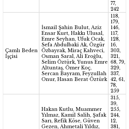
77,
242
118,
179,
İsmail Şahin Bulut, Aziz
146,
Ensar Kurt, Hakkı Ulusal,
117,
Emre Seyhan, Ufuk Ocak,
128,
Sefa Abdulbaki Ak, Özgür
16,
Çamlı Beden
Özbayrak, Miraç Kahveci,
303,
İşçisi
Osman Saral, Ali Eroğlu,
321,
Selim Öztürk, Yunus Emre
68, 79,
Altuntaş, Ömer Koç,
329,
Sercan Bayram, Feyzullah
337,
Onur, Hasan Berat Öztürk
42, 61,
78,
259
315,
39,
Hakan Kutlu, Muammer
255,
Yılmaz, Kamil Salih, Şafak
244,
Sarı, Refik Köse, Güven
12,
Gezen, Ahmetali Yıldız,
381,