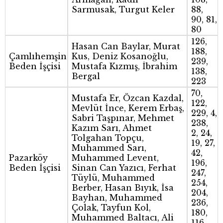
Sarmusak, Turgut Keler
88,
90, 81,
80
126,
Hasan Can Baylar, Murat
188,
Çamlıhemşin
Kus, Deniz Kosanoğlu,
239,
Beden İşçisi
Mustafa Kızmış, İbrahim
138,
Bergal
223
70,
Mustafa Er, Özcan Kazdal,
122,
Mevlüt İnce, Kerem Erbaş,
229, 4,
Sabri Taşpınar, Mehmet
238,
Kazım Sarı, Ahmet
2, 24,
Tolgahan Topçu,
19, 27,
Muhammed Sarı,
42,
Pazarköy
Muhammed Levent,
196,
Beden İşçisi
Sinan Can Yazıcı, Ferhat
247,
Tüylü, Muhammed
254,
Berber, Hasan Bıyık, İsa
204,
Bayhan, Muhammed
236,
Çolak, Tayfun Kol,
180,
Muhammed Baltacı, Ali
116,