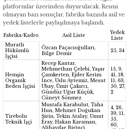
platformlar üzerinden duyurulacak. Resmi
olmayan bazı sonuçlar, fabrika bazında asil ve
yedek listelerle paylaşılmaya başlandı.
Yedek
Fabrika/Kadro
Asil Liste
Liste
Muratlı
Özcan Paçacıoğulları,
Hükümlü
25, 34
Bilge Demir
İşçisi
Recep Kantar,
Mehmethan Çelebi, Yaşar
15, 9,
Hemşin
Çamkerten, Ejder Kerim
41, 18,
Organik
İnce, Uslu Aytemiz, Mesut
11, 63,
Beden İşçisi
Ubay, Ümit Çakırcı,
50, 27,
Gündüz Uğur Küçük,
2
Cüneyt Sönmez
Mustafa Karabulut, Taha
4, 26,
Hun, Mehmet Doğukan
39, 11,
Tirebolu
Şirin, Tekin Atalay, Umut
55,
Teknik İşçi
Eray, Hakan Karaman,
60,
Alihaydar Birinci,