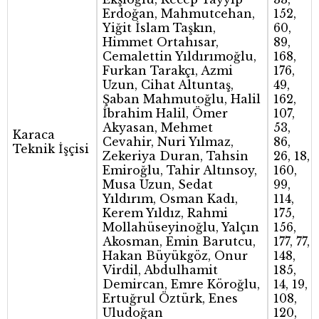
Erdoğan, Mahmutcehan,
152,
Yiğit İslam Taşkın,
60,
Himmet Ortahısar,
89,
Cemalettin Yıldırımoğlu,
168,
Furkan Tarakçı, Azmi
176,
Uzun, Cihat Altuntaş,
49,
Şaban Mahmutoğlu, Halil
162,
İbrahim Halil, Ömer
107,
Akyasan, Mehmet
53,
Karaca
Cevahir, Nuri Yılmaz,
86,
Teknik İşçisi
Zekeriya Duran, Tahsin
26, 18,
Emiroğlu, Tahir Altınsoy,
160,
Musa Uzun, Sedat
99,
Yıldırım, Osman Kadı,
114,
Kerem Yıldız, Rahmi
175,
Mollahüseyinoğlu, Yalçın
156,
Akosman, Emin Barutcu,
177, 77,
Hakan Büyükgöz, Onur
148,
Virdil, Abdulhamit
185,
Demircan, Emre Köroğlu,
14, 19,
Ertuğrul Öztürk, Enes
108,
Uludoğan
120,