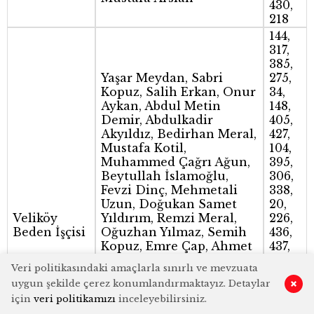
430,
218
144,
317,
385,
Yaşar Meydan, Sabri
275,
Kopuz, Salih Erkan, Onur
34,
Aykan, Abdul Metin
148,
Demir, Abdulkadir
405,
Akyıldız, Bedirhan Meral,
427,
Mustafa Kotil,
104,
Muhammed Çağrı Ağun,
395,
Beytullah İslamoğlu,
306,
Fevzi Dinç, Mehmetali
338,
Uzun, Doğukan Samet
20,
Veliköy
Yıldırım, Remzi Meral,
226,
Beden İşçisi
Oğuzhan Yılmaz, Semih
436,
Kopuz, Emre Çap, Ahmet
437,
Ali Kopuz, Muhammed
177,
Veri politikasındaki amaçlarla sınırlı ve mevzuata
Kandemir, Ahmet Polat
14,
uygun şekilde çerez konumlandırmaktayız. Detaylar
0
Taşkıran, Hasanberk Ağun,
298,
için
veri politikamızı
inceleyebilirsiniz.
Erdem Taşkıran, Bilal
336,