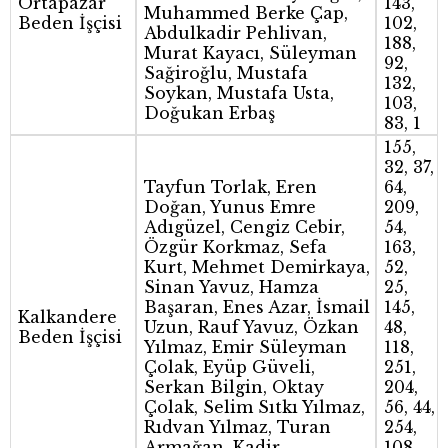
Ortapazar
143,
Muhammed Berke Çap,
Beden İşçisi
102,
Abdulkadir Pehlivan,
188,
Murat Kayacı, Süleyman
92,
Sağiroğlu, Mustafa
132,
Soykan, Mustafa Usta,
103,
Doğukan Erbaş
83, 1
155,
32, 37,
Tayfun Torlak, Eren
64,
Doğan, Yunus Emre
209,
Adıgüzel, Cengiz Cebir,
54,
Özgür Korkmaz, Sefa
163,
Kurt, Mehmet Demirkaya,
52,
Sinan Yavuz, Hamza
25,
Başaran, Enes Azar, İsmail
145,
Kalkandere
Uzun, Rauf Yavuz, Özkan
48,
Beden İşçisi
Yılmaz, Emir Süleyman
118,
Çolak, Eyüp Güveli,
251,
Serkan Bilgin, Oktay
204,
Çolak, Selim Sıtkı Yılmaz,
56, 44,
Rıdvan Yılmaz, Turan
254,
Armağan, Kadir
108,