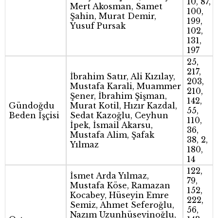
10, 87,
Mert Akosman, Samet
100,
Şahin, Murat Demir,
199,
Yusuf Pursak
102,
131,
197
25,
217,
İbrahim Satır, Ali Kızılay,
203,
Mustafa Karali, Muammer
210,
Şener, İbrahim Şişman,
142,
Gündoğdu
Murat Kotil, Hızır Kazdal,
55,
Beden İşçisi
Sedat Kazoğlu, Ceyhun
110,
İpek, İsmail Akarsu,
36,
Mustafa Alim, Şafak
38, 2,
Yılmaz
180,
14
122,
İsmet Arda Yılmaz,
79,
Mustafa Köse, Ramazan
152,
Kocabey, Hüseyin Emre
222,
Semiz, Ahmet Seferoğlu,
56,
Nazım Uzunhüseyinoğlu,