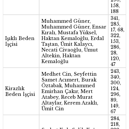
158,
188
341,
Muhammed Güner,
285,
Muhammed Güner, Ensar
17, 68,
Kıralı, Mustafa Yüksel,
322,
Işıklı Beden
Haktan Kemaloğlu, Erdal
153,
İşçisi
Taştan, Ümit Kalaycı,
286,
Necati Civaoğlu, Umut
28,
Altekin, Haktan
120,
Kemaloğlu
47
243,
Medhet Cin, Seyfettin
340,
Samet Acımert, Burak
300,
Öztabak, Muhammed
Kirazlık
124,
Emirhan Çakır, Mert
Beden İşçisi
296,
Atabey, Receb Murat
89,
Altaylar, Kerem Azaklı,
149,
Ümit Cin
67
284,
218,