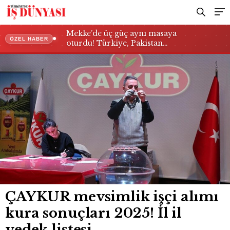
Mekke’de üç güç aynı masaya
ÖZEL HABER
oturdu! Türkiye, Pakistan…
ÇAYKUR mevsimlik işçi alımı
kura sonuçları 2025! İl il
yedek listesi