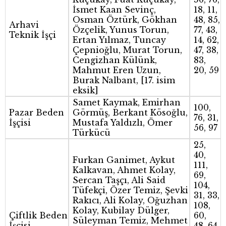
İsmet Kaan Sevinç,
18, 11,
Osman Öztürk, Gökhan
48, 85,
Arhavi
Özçelik, Yunus Torun,
77, 43,
Teknik İşçi
Ertan Yılmaz, Tuncay
14, 62,
Çepnioğlu, Murat Torun,
47, 38,
Cengizhan Külünk,
83,
Mahmut Eren Uzun,
20, 59
Burak Nalbant, [17. isim
eksik]
Samet Kaymak, Emirhan
100,
Pazar Beden
Görmüş, Berkant Kösoğlu,
76, 31,
İşçisi
Mustafa Yaldızlı, Ömer
56, 97
Türkücü
25,
40,
Furkan Ganimet, Aykut
111,
Kalkavan, Ahmet Kolay,
69,
Sercan Taşçı, Ali Said
104,
Tüfekçi, Özer Temiz, Şevki
31, 33,
Rakıcı, Ali Kolay, Oğuzhan
108,
Kolay, Kubilay Dülger,
Çiftlik Beden
60,
Süleyman Temiz, Mehmet
İşçisi
48, 64,