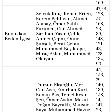
169
47, 91,
Selçuk Kılıç, Kenan Erten,
128,
Kerem Pehlivan, Ahmet
57,
Atabay, Ömer Salih
168,
Furuncu, Can Ahmed
23,
Büyükköy
Sarıhan, Yasin Çelik,
39,
Beden İşçisi
Ahmet Çepni, Onur
148,
Şimşek, Berat Çepni,
121,
Muhammed Beşiktepe,
43,
Miraç Aslan, Muhammed
178,
Okuyan
134,
90
45,
153,
79,
Dursun Ekşioğlu, Mert
140,
Can Avcı, Emirhan Kurt,
139,
Kenan Baş, Temel Resul
158,
Şen, Ömer Aydın, Mesut
14,
Doğan Bayraklı, Mansur
141,
Kaya, Muhammed Havuz,
23,