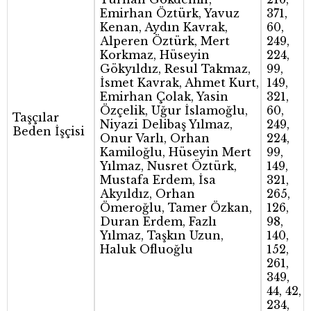
Emirhan Öztürk, Yavuz
371,
Kenan, Aydın Kavrak,
60,
Alperen Öztürk, Mert
249,
Korkmaz, Hüseyin
224,
Gökyıldız, Resul Takmaz,
99,
İsmet Kavrak, Ahmet Kurt,
149,
Emirhan Çolak, Yasin
321,
Özçelik, Uğur İslamoğlu,
60,
Taşçılar
Niyazi Delibaş Yılmaz,
249,
Beden İşçisi
Onur Varlı, Orhan
224,
Kamiloğlu, Hüseyin Mert
99,
Yılmaz, Nusret Öztürk,
149,
Mustafa Erdem, İsa
321,
Akyıldız, Orhan
265,
Ömeroğlu, Tamer Özkan,
126,
Duran Erdem, Fazlı
98,
Yılmaz, Taşkın Uzun,
140,
Haluk Ofluoğlu
152,
261,
349,
44, 42,
234,