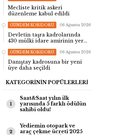
Mecliste kritik askeri
düzenleme kabul edildi
GÜNDEM KORİDORU
06 Ağustos 2026
Devletin taşra kadrolarında
430 mülki idare amirinin yeri
değişti!
GÜNDEM KORİDORU
06 Ağustos 2026
Danıştay kadrosuna bir yeni
üye daha seçildi
KATEGORİNİN POPÜLERLERİ
Saat&Saat yılın ilk
yarısında 5 farklı ödülün
1
sahibi oldu!
Yediemin otopark ve
araç çekme ücreti 2025
2