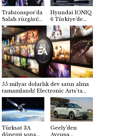
Trabzonspor’da
Hyundai IONIQ
Salah rüzgârı!
6 Türkiye’de
Forma ve
satışa çıktı! İşte
kombine
fiyatı, menzili
satışlarında
ve öne çıkan
büyük
özellikleri
hareketlilik
55 milyar dolarlık dev satın alma
tamamlandı! Electronic Arts’ta
yeni dönem başladı
Türksat 3A
Geely’den
dönemi sona
Avrupa