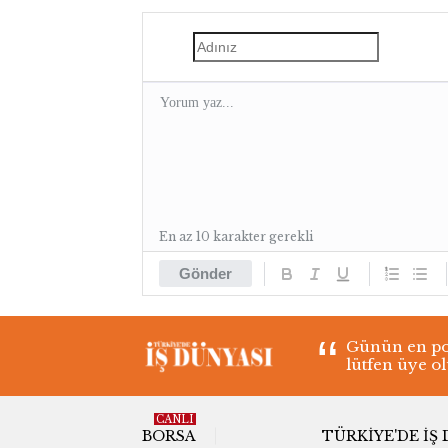
En az 10 karakter gerekli
Gönder
Günün en pop
lütfen üye o
CANLI
BORSA
TÜRKIYE'DE İŞ