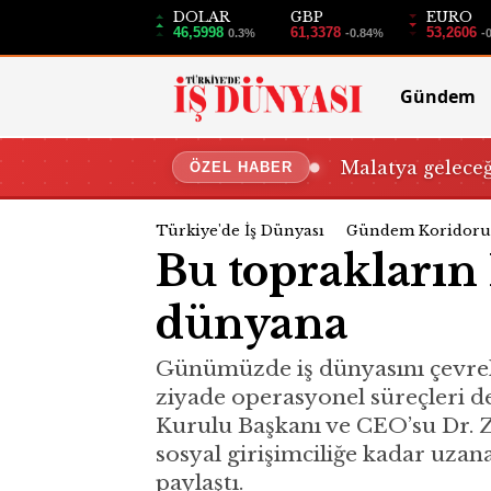
DOLAR
GBP
EURO
46,5998
61,3378
53,2606
0.3%
-0.84%
-
Gündem
Malatya gelece
ÖZEL HABER
Türkiye'de İş Dünyası
Gündem Koridoru
Bu toprakların 
dünyana
Günümüzde iş dünyasını çevrele
ziyade operasyonel süreçleri d
Kurulu Başkanı ve CEO’su Dr. 
sosyal girişimciliğe kadar uzana
paylaştı.