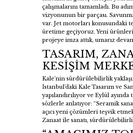
çalışmalarını tamamladı. Bu adıml
vizyonunun bir parçası. Savunma
var. Jet motorları konusundaki te
üretime geçiyoruz. Yeni ürünleri
projeye imza attık, umarız devamı
TASARIM, ZANA
KESİŞİM MERK
Kale’nin sürdürülebilirlik yaklaş
İstanbul’daki Kale Tasarım ve S
yapılandırılıyor ve Eylül ayında
sözlerle anlatıyor: “Seramik san
açıcı yeni çözümleri teşvik etme
Zanaat ile sanatı, sürdürülebilirl