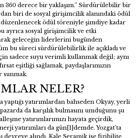
n 360 derece bir yaklaşım.” Sürdürülebilir bir
an biri de sosyal girişimcilik alanındaki ödül
 düzenlenecek ödül töreniyle şimdiye kadar
u ayrıca sosyal girişimcilik ve etki
yarak geleceğin liderlerini bugünden
m bu süreci sürdürülebilirlik ile açıkladı ve
için sadece suyu verimli kullanmak değil; aynı
ırsat eşitliği sağlamak, paydaşlarımızın
er sunmak.
IMLAR NELER?
 yaptığı yatırımlardan bahseden Okyay, yerli
sı pazarda da karşılık bulmasını umduğunu şu
italleşme yatırımlarımızı hayata geçirdik,
Enerji yatırımları da gün[1]demde. Yozgat’ta
 devreye alındı. Kale Seramik ise fizibilite