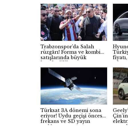
Trabzonspor’da Salah
Hyund
rüzgârı! Forma ve kombine
Türkiy
satışlarında büyük
fiyatı
hareketlilik
çıkan 
Türksat 3A dönemi sona
Geely
eriyor! Uydu geçişi öncesi
Çin’i
frekans ve SD yayın
elektr
açıklaması
euroda