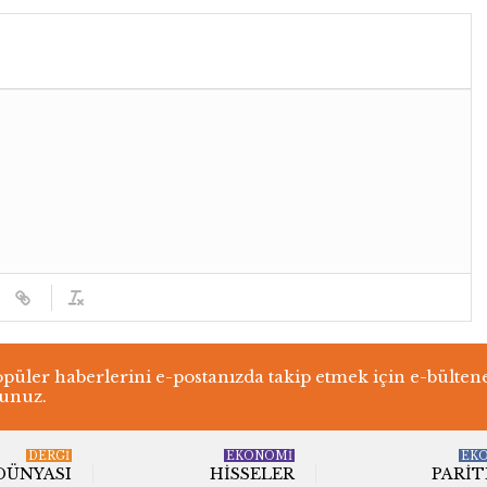
üler haberlerini e-postanızda takip etmek için e-bülten
lunuz.
DERGI
EKONOMİ
EK
 DÜNYASI
HISSELER
PARIT