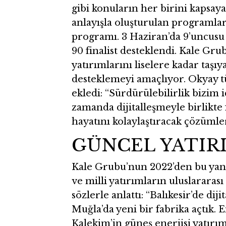
gibi konuların her birini kapsaya
anlayışla oluşturulan programlard
programı. 3 Haziran’da 9’uncusu
90 finalist desteklendi. Kale Grub
yatırımlarını liselere kadar taşı
desteklemeyi amaçlıyor. Okyay tü
ekledi: “Sürdürülebilirlik bizim 
zamanda dijitalleşmeyle birlikte f
hayatını kolaylaştıracak çözüml
GÜNCEL YATIR
Kale Grubu’nun 2022’den bu yana
ve milli yatırımların uluslarara
sözlerle anlattı: “Balıkesir’de dij
Muğla’da yeni bir fabrika açtık. 
Kalekim’in güneş enerjisi yatırımı