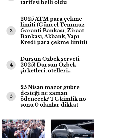
tarifesi belli oldu
2025 ATM para çekme
limiti (Güncel Temmuz
Garanti Bankası, Ziraat
3
Bankası, Akbank, Yapı
Kredi para çekme limiti)
Dursun Özbek serveti
2025! Dursun Özbek
4
şirketleri, otelleri…
25 Nisan mazot gübre
desteği ne zaman
5
ödenecek? TC kimlik no
sonu 0 olanlar dikkat