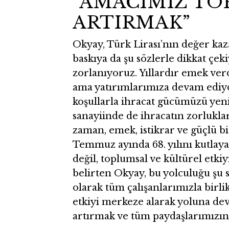
“AMACIMIZ TO
ARTIRMAK”
Okyay, Türk Lirası’nın değer kaz
baskıya da şu sözlerle dikkat çe
zorlanıyoruz. Yıllardır emek v
ama yatırımlarımıza devam ediy
koşullarla ihracat gücümüzü yen
sanayiinde de ihracatın zorlukla
zaman, emek, istikrar ve güçlü bir
Temmuz ayında 68. yılını kutlay
değil, toplumsal ve kültürel etkiy
belirten Okyay, bu yolculuğu şu s
olarak tüm çalışanlarımızla birli
etkiyi merkeze alarak yoluna de
artırmak ve tüm paydaşlarımızın 