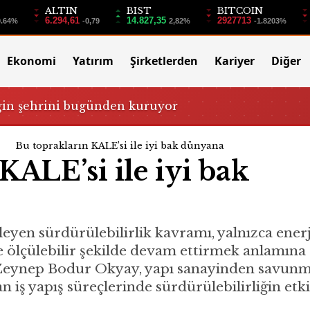
ALTIN
BIST
BITCOIN
6.294,61
14.827,35
2927713
0.64%
-0,79
2,82%
-1.8203%
Ekonomi
Yatırım
Şirketlerden
Kariyer
Diğer
ğin şehrini bugünden kuruyor
Bu toprakların KALE’si ile iyi bak dünyana
KALE’si ile iyi bak
yen sürdürülebilirlik kavramı, yalnızca enerji
e ölçülebilir şekilde devam ettirmek anlamına
Zeynep Bodur Okyay, yapı sanayinden savunma 
n iş yapış süreçlerinde sürdürülebilirliğin etki