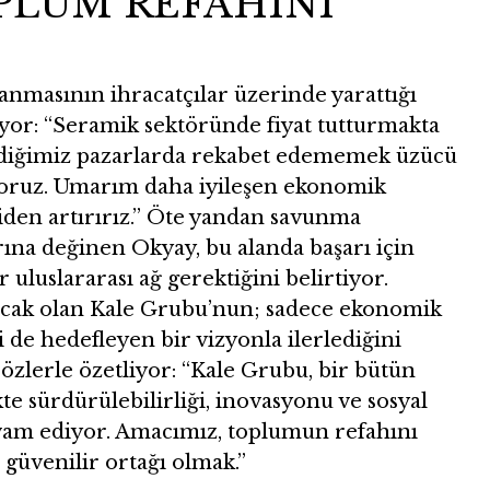
PLUM REFAHINI
anmasının ihracatçılar üzerinde yarattığı
kiyor: “Seramik sektöründe fiyat tutturmakta
erdiğimiz pazarlarda rekabet edememek üzücü
oruz. Umarım daha iyileşen ekonomik
iden artırırız.” Öte yandan savunma
rına değinen Okyay, bu alanda başarı için
 uluslararası ağ gerektiğini belirtiyor.
acak olan Kale Grubu’nun; sadece ekonomik
i de hedefleyen bir vizyonla ilerlediğini
özlerle özetliyor: “Kale Grubu, bir bütün
kte sürdürülebilirliği, inovasyonu ve sosyal
vam ediyor. Amacımız, toplumun refahını
güvenilir ortağı olmak.”