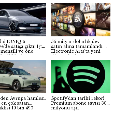
ai IONIQ 6
55 milyar dolarlık dev
e’de satışa çıktı! İşte
satın alma tamamlandı!
, menzili ve öne
Electronic Arts’ta yeni
özellikleri
dönem başladı
’den Avrupa hamlesi:
Spotify’dan tarihi rekor!
n en çok satan
Premium abone sayısı 300
iklisi 19 bin 490
milyonu aştı
n satışa çıktı!