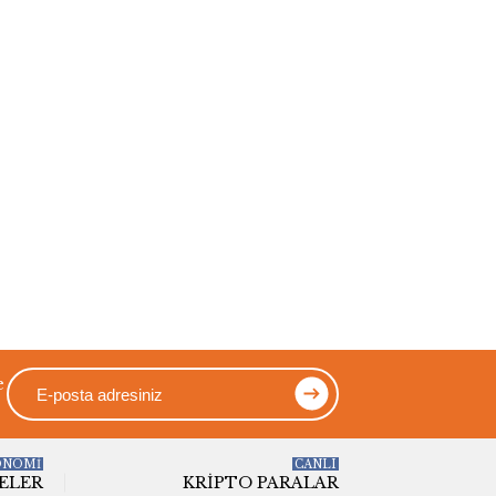
e
ONOMİ
CANLI
ELER
KRIPTO PARALAR