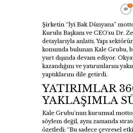
0
Şirketin “İyi Bak Dünyana” mot
Kurulu Başkanı ve CEO’su Dr. 
detaylarıyla anlattı. Yapı sektör
konumda bulunan Kale Grubu, bu
yurt dışında devam ediyor. Okyay,
kazandığını ve yatırımlarını ya
yaptıklarını dile getirdi.
YATIRIMLAR 36
YAKLAŞIMLA S
Kale Grubu’nun kurumsal mottosu
söylem değil, aynı zamanda strate
özetledi: “Bu sadece çevresel etki