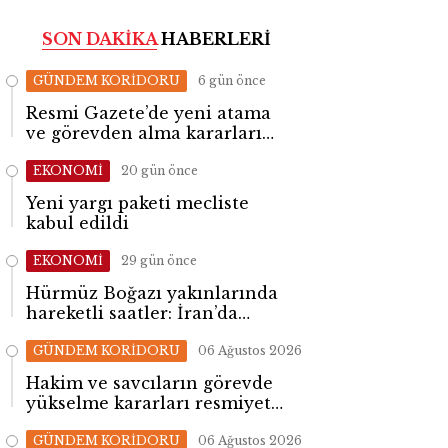
SON DAKİKA
HABERLERİ
GÜNDEM KORİDORU
6 gün önce
Resmi Gazete’de yeni atama
ve görevden alma kararları
yayımlandı
EKONOMİ
20 gün önce
Yeni yargı paketi mecliste
kabul edildi
EKONOMİ
29 gün önce
Hürmüz Boğazı yakınlarında
hareketli saatler: İran’da
patlama sesleri yükseldi
GÜNDEM KORİDORU
06 Ağustos 2026
Hakim ve savcıların görevde
yükselme kararları resmiyet
kazandı
GÜNDEM KORİDORU
06 Ağustos 2026