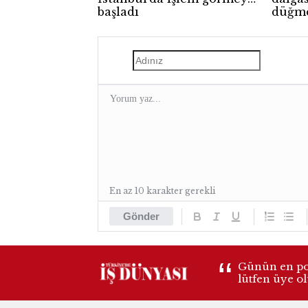
başladı
düğme
En az 10 karakter gerekli
Gönder
Günün en pop
lütfen üye o