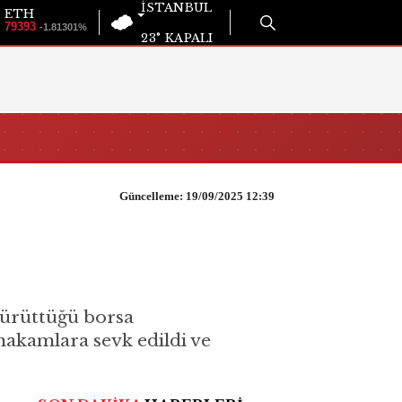
İSTANBUL
ETH
79393
-1.81301%
23°
KAPALI
Güncelleme: 19/09/2025 12:39
ürüttüğü borsa
makamlara sevk edildi ve