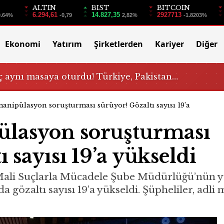
ALTIN
BIST
BITCOIN
6.294,61
14.827,35
2927713
0.64%
-0,79
2,82%
-1.8203%
Ekonomi
Yatırım
Şirketlerden
Kariyer
Diğer
 aynı masaya oturdu! Türkiye, Pakistan…
anipülasyon soruşturması sürüyor! Gözaltı sayısı 19’a
ülasyon soruşturması
 sayısı 19’a yükseldi
ali Suçlarla Mücadele Şube Müdürlüğü’nün y
özaltı sayısı 19’a yükseldi. Şüpheliler, adli 