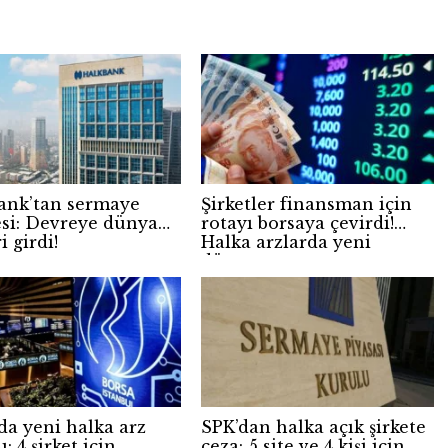
ank’tan sermaye
Şirketler finansman için
si: Devreye dünya
rotayı borsaya çevirdi!
i girdi!
Halka arzlarda yeni
dönem
da yeni halka arz
SPK’dan halka açık şirkete
ı: 4 şirket için
ceza: 5 site ve 4 kişi için