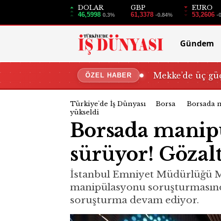
DOLAR
GBP
EURO
46,5998
61,3378
53,2606
0.3%
-0.84%
-
Gündem
Mekke’de üç güç
ÖZEL HABER
Türkiye'de İş Dünyası
Borsa
Borsada m
yükseldi
Borsada manip
sürüyor! Gözaltı
İstanbul Emniyet Müdürlüğü M
manipülasyonu soruşturmasında g
soruşturma devam ediyor.