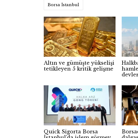
Borsa İstanbul
Altın ve gümüşte yükselişi
Halkb
tetikleyen 5 kritik gelişme
hamle
devler
Quick Sigorta Borsa
Borsa
İstanbul’da işlem görmeye
dalgas