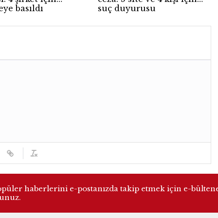
ye basıldı
suç duyurusu
üler haberlerini e-postanızda takip etmek için e-bülten
lunuz.