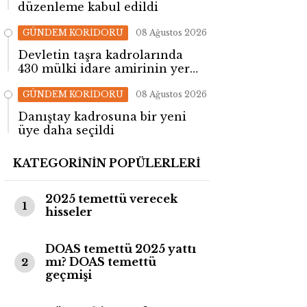
düzenleme kabul edildi
GÜNDEM KORİDORU
08 Ağustos 2026
Devletin taşra kadrolarında
430 mülki idare amirinin yeri
değişti!
GÜNDEM KORİDORU
08 Ağustos 2026
Danıştay kadrosuna bir yeni
üye daha seçildi
KATEGORİNİN POPÜLERLERİ
2025 temettü verecek
1
hisseler
DOAS temettü 2025 yattı
mı? DOAS temettü
2
geçmişi