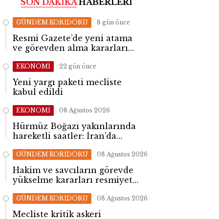
SON DAKİKA
HABERLERİ
GÜNDEM KORİDORU
8 gün önce
Resmi Gazete’de yeni atama
ve görevden alma kararları
yayımlandı
EKONOMİ
22 gün önce
Yeni yargı paketi mecliste
kabul edildi
EKONOMİ
08 Ağustos 2026
Hürmüz Boğazı yakınlarında
hareketli saatler: İran’da
patlama sesleri yükseldi
GÜNDEM KORİDORU
08 Ağustos 2026
Hakim ve savcıların görevde
yükselme kararları resmiyet
kazandı
GÜNDEM KORİDORU
08 Ağustos 2026
Mecliste kritik askeri