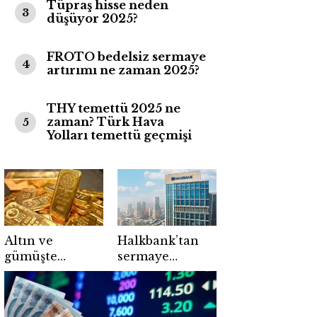
Tüpraş hisse neden
3
düşüyor 2025?
FROTO bedelsiz sermaye
4
artırımı ne zaman 2025?
THY temettü 2025 ne
zaman? Türk Hava
5
Yolları temettü geçmişi
Altın ve
Halkbank’tan
gümüşte
sermaye
yükselişi
hamlesi:
tetikleyen 5
Devreye dünya
kritik gelişme
devleri girdi!