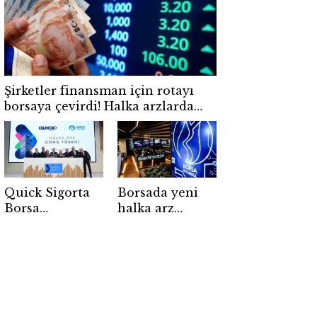
Şirketler finansman için rotayı
borsaya çevirdi! Halka arzlarda
yeni dönem
Quick Sigorta
Borsada yeni
Borsa
halka arz
İstanbul’da
dalgası: 4 şirket
işlem görmeye
için düğmeye
başladı
basıldı