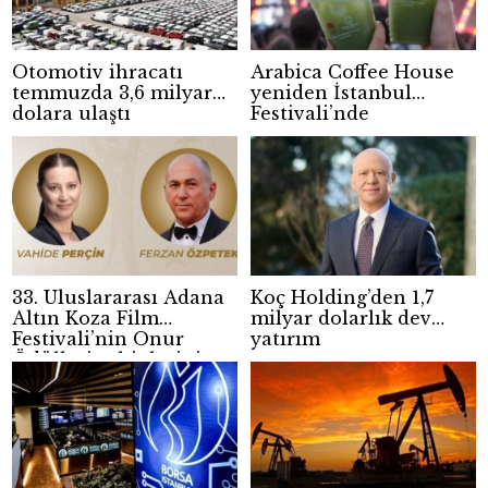
Otomotiv ihracatı
Arabica Coffee House
temmuzda 3,6 milyar
yeniden İstanbul
dolara ulaştı
Festivali’nde
33. Uluslararası Adana
Koç Holding’den 1,7
Altın Koza Film
milyar dolarlık dev
Festivali’nin Onur
yatırım
Ödülleri sahiplerini
buldu