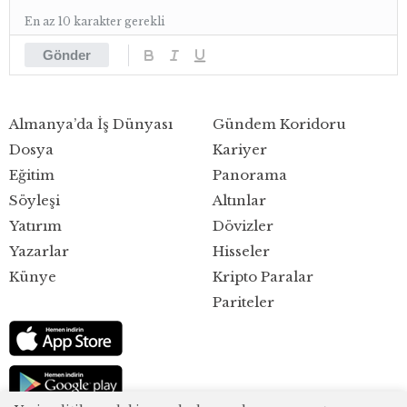
En az 10 karakter gerekli
Gönder
Almanya’da İş Dünyası
Gündem Koridoru
Dosya
Kariyer
Eğitim
Panorama
Söyleşi
Altınlar
Yatırım
Dövizler
Yazarlar
Hisseler
Künye
Kripto Paralar
Pariteler