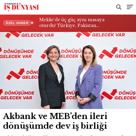
Mekke’de üç güç aynı masaya
ÖZEL HABER
oturdu! Türkiye, Pakistan…
Akbank ve MEB’den ileri
dönüşümde dev iş birliği