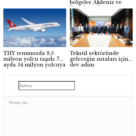
bölgeler Akdeniz ve
Ege’yi geçti
THY temmuzda 9,5
Tekstil sektöründe
milyon yolcu taşıdı: 7
geleceğin ustaları için
ayda 54 milyon yolcuya
dev adım
ulaştı