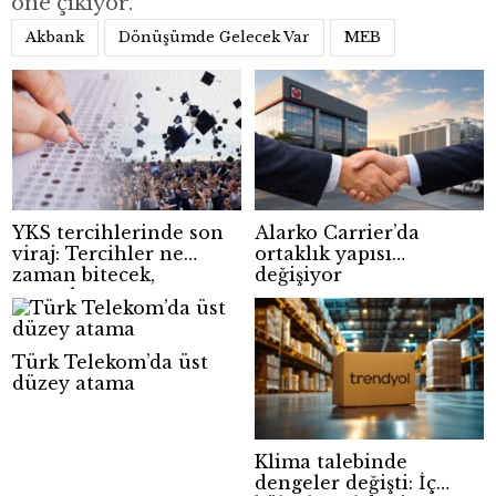
öne çıkıyor.
Akbank
Dönüşümde Gelecek Var
MEB
YKS tercihlerinde son
Alarko Carrier’da
viraj: Tercihler ne
ortaklık yapısı
zaman bitecek,
değişiyor
sonuçlar ne zaman
açıklanacak?
Türk Telekom’da üst
düzey atama
Klima talebinde
dengeler değişti: İç