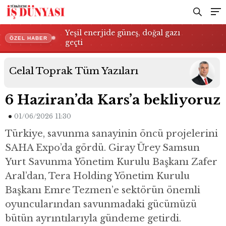
Yeşil enerjide güneş, doğal gazı
ÖZEL HABER
geçti
Celal Toprak
Tüm Yazıları
6 Haziran’da Kars’a bekliyoruz
01/06/2026 11:30
Türkiye, savunma sanayinin öncü projelerini
SAHA Expo’da gördü. Giray Ürey Samsun
Yurt Savunma Yönetim Kurulu Başkanı Zafer
Aral’dan, Tera Holding Yönetim Kurulu
Başkanı Emre Tezmen’e sektörün önemli
oyuncularından savunmadaki gücümüzü
bütün ayrıntılarıyla gündeme getirdi.