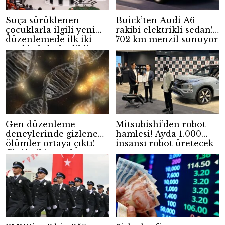
Suça sürüklenen
Buick’ten Audi A6
çocuklarla ilgili yeni
rakibi elektrikli sedan!
düzenlemede ilk iki
702 km menzil sunuyor
madde kabul edildi
Gen düzenleme
Mitsubishi’den robot
deneylerinde gizlenen
hamlesi! Ayda 1.000
ölümler ortaya çıktı!
insansı robot üretecek
Çin’de iki çocuk
hayatını kaybetti