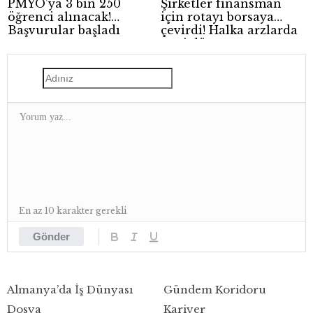
PMYO’ya 3 bin 250
Şirketler finansman
öğrenci alınacak!
için rotayı borsaya
Başvurular başladı
çevirdi! Halka arzlarda
yeni dönem
En az 10 karakter gerekli
Gönder
Almanya’da İş Dünyası
Gündem Koridoru
Dosya
Kariyer