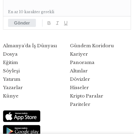
En az 10 karakter gerekli
Gönder
Almanya’da İş Dünyası
Gündem Koridoru
Dosya
Kariyer
Eğitim
Panorama
Söyleşi
Altınlar
Yatırım
Dövizler
Yazarlar
Hisseler
Künye
Kripto Paralar
Pariteler