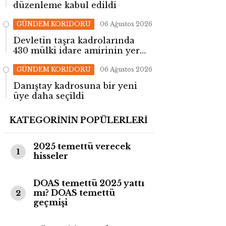
düzenleme kabul edildi
GÜNDEM KORİDORU
06 Ağustos 2026
Devletin taşra kadrolarında
430 mülki idare amirinin yeri
değişti!
GÜNDEM KORİDORU
06 Ağustos 2026
Danıştay kadrosuna bir yeni
üye daha seçildi
KATEGORİNİN POPÜLERLERİ
2025 temettü verecek
1
hisseler
DOAS temettü 2025 yattı
mı? DOAS temettü
2
geçmişi