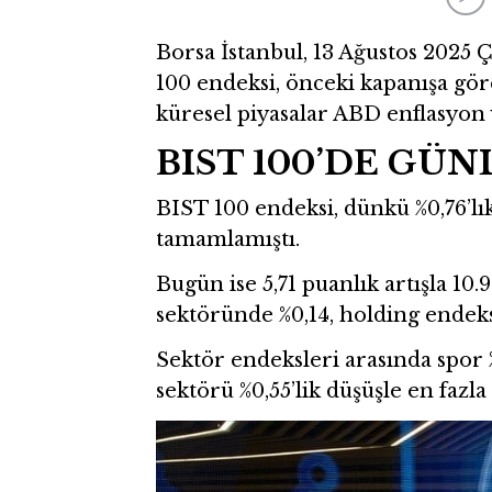
Borsa İstanbul, 13 Ağustos 2025 Ç
100 endeksi, önceki kapanışa gör
küresel piyasalar ABD enflasyon ve
BIST 100’DE GÜ
BIST 100 endeksi, dünkü %0,76’l
tamamlamıştı.
Bugün ise 5,71 puanlık artışla 10
sektöründe %0,14, holding endeks
Sektör endeksleri arasında spor %
sektörü %0,55’lik düşüşle en fazla