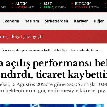
ALTIN
BIST
BITCOIN
6.294,61
14.827,35
2927713
0.64%
-0,79
2,82%
-1.8203%
Ekonomi
Yatırım
Şirketlerden
Kariyer
Diğer
üneş, doğal gazı geçti
 Borsa açılış performansı belli oldu! Spor kazandırdı, ticaret
a açılış performansı bel
ndırdı, ticaret kaybetti
ksi, 13 Ağustos 2025’te güne %0,05 artışla 10
im beklentilerini güçlendirmesiyle küresel piya