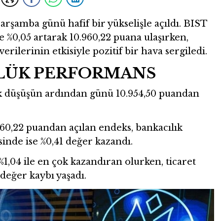
arşamba günü hafif bir yükselişle açıldı. BIST
e %0,05 artarak 10.960,22 puana ulaşırken,
rilerinin etkisiyle pozitif bir hava sergiledi.
NLÜK PERFORMANS
ık düşüşün ardından günü 10.954,50 puandan
.960,22 puandan açılan endeks, bankacılık
inde ise %0,41 değer kazandı.
1,04 ile en çok kazandıran olurken, ticaret
 değer kaybı yaşadı.