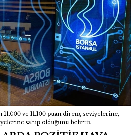
n 11.000 ve 11.100 puan direnç seviyelerine,
yelerine sahip olduğunu belirtti.