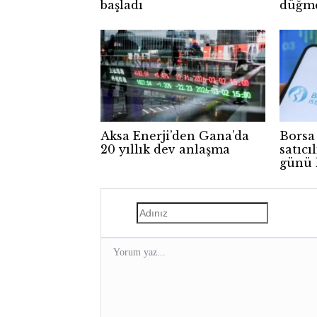
başladı
düğme
Aksa Enerji’den Gana’da
Borsa
20 yıllık dev anlaşma
satıcı
günü 