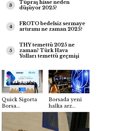
Tüpraş hisse neden
3
düşüyor 2025?
FROTO bedelsiz sermaye
4
artırımı ne zaman 2025?
THY temettü 2025 ne
zaman? Türk Hava
5
Yolları temettü geçmişi
Quick Sigorta
Borsada yeni
Borsa
halka arz
İstanbul’da
dalgası: 4 şirket
işlem görmeye
için düğmeye
başladı
basıldı