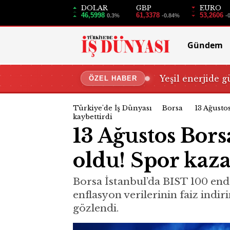
DOLAR
GBP
EURO
46,5998
61,3378
53,2606
0.3%
-0.84%
-
Gündem
Yeşil enerjide g
ÖZEL HABER
Türkiye'de İş Dünyası
Borsa
13 Ağustos
kaybettirdi
13 Ağustos Bors
oldu! Spor kaza
Borsa İstanbul’da BIST 100 ende
enflasyon verilerinin faiz indir
gözlendi.