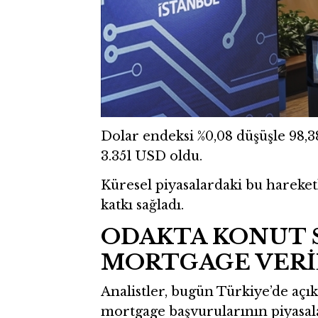
Dolar endeksi %0,08 düşüşle 98,38
3.351 USD oldu.
Küresel piyasalardaki bu hareketli
katkı sağladı.
ODAKTA KONUT S
MORTGAGE VERİ
Analistler, bugün Türkiye’de açık
mortgage başvurularının piyasalar