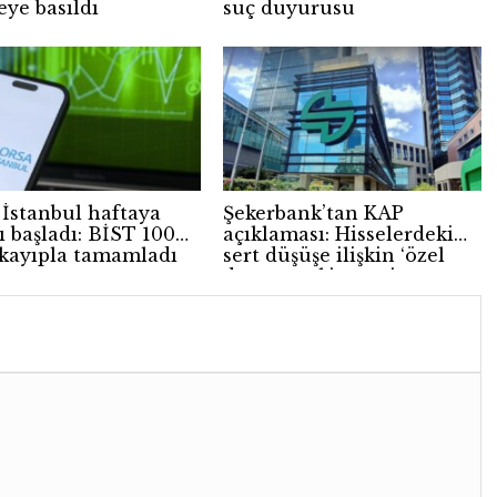
ye basıldı
suç duyurusu
 İstanbul haftaya
Şekerbank’tan KAP
lı başladı: BİST 100
açıklaması: Hisselerdeki
kayıpla tamamladı
sert düşüşe ilişkin ‘özel
durum yok’ mesajı