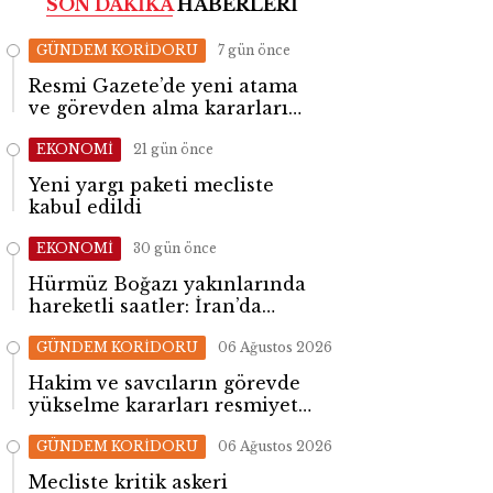
SON DAKİKA
HABERLERİ
GÜNDEM KORİDORU
7 gün önce
Resmi Gazete’de yeni atama
ve görevden alma kararları
yayımlandı
EKONOMİ
21 gün önce
Yeni yargı paketi mecliste
kabul edildi
EKONOMİ
30 gün önce
Hürmüz Boğazı yakınlarında
hareketli saatler: İran’da
patlama sesleri yükseldi
GÜNDEM KORİDORU
06 Ağustos 2026
Hakim ve savcıların görevde
yükselme kararları resmiyet
kazandı
GÜNDEM KORİDORU
06 Ağustos 2026
Mecliste kritik askeri