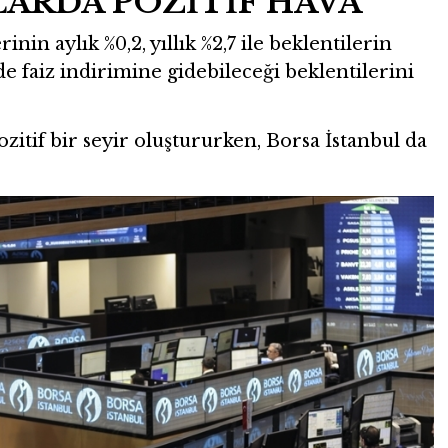
LARDA POZİTİF HAVA
n aylık %0,2, yıllık %2,7 ile beklentilerin
de faiz indirimine gidebileceği beklentilerini
zitif bir seyir oluştururken, Borsa İstanbul da