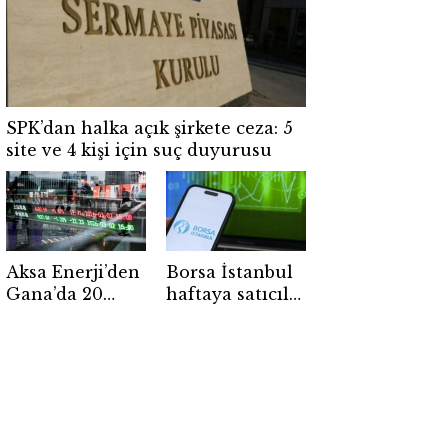
SPK’dan halka açık şirkete ceza: 5
site ve 4 kişi için suç duyurusu
Aksa Enerji’den
Borsa İstanbul
Gana’da 20
haftaya satıcılı
yıllık dev
başladı: BİST
anlaşma
100 günü
kayıpla
tamamladı