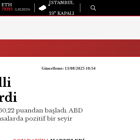
İSTANBUL
ETH
79393
-1.81301%
23°
KAPALI
Güncelleme: 13/08/2025 10:54
li
rdi
.960,22 puandan başladı. ABD
salarda pozitif bir seyir