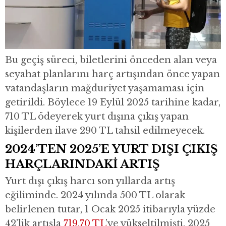
Bu geçiş süreci, biletlerini önceden alan veya
seyahat planlarını harç artışından önce yapan
vatandaşların mağduriyet yaşamaması için
getirildi. Böylece 19 Eylül 2025 tarihine kadar,
710 TL ödeyerek yurt dışına çıkış yapan
kişilerden ilave 290 TL tahsil edilmeyecek.
2024’TEN 2025’E YURT DIŞI ÇIKIŞ
HARÇLARINDAKİ ARTIŞ
Yurt dışı çıkış harcı son yıllarda artış
eğiliminde. 2024 yılında 500 TL olarak
belirlenen tutar, 1 Ocak 2025 itibarıyla yüzde
42’lik artışla
719,70 TL
’ye yükseltilmişti. 2025