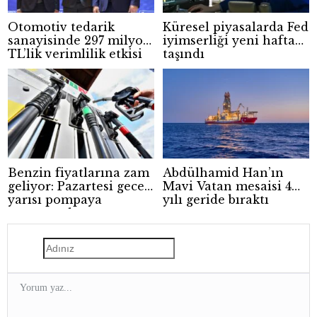
Otomotiv tedarik
Küresel piyasalarda Fed
sanayisinde 297 milyon
iyimserliği yeni haftaya
TL’lik verimlilik etkisi
taşındı
Benzin fiyatlarına zam
Abdülhamid Han’ın
geliyor: Pazartesi gece
Mavi Vatan mesaisi 4
yarısı pompaya
yılı geride bıraktı
yansıyacak