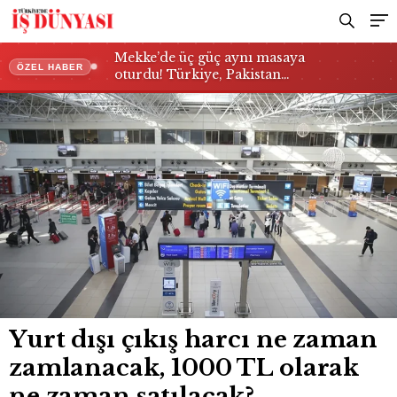
satılacak?
Mekke’de üç güç aynı masaya
ÖZEL HABER
oturdu! Türkiye, Pakistan…
Yurt dışı çıkış harcı ne zaman
zamlanacak, 1000 TL olarak
ne zaman satılacak?