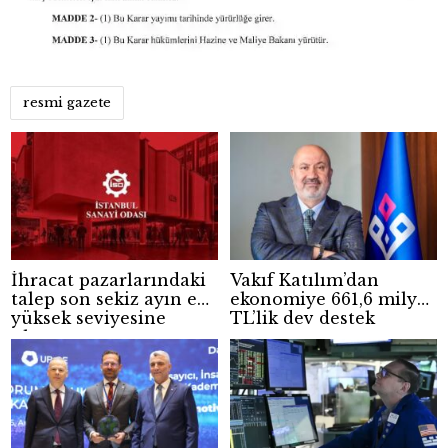
resmi gazete
İhracat pazarlarındaki
Vakıf Katılım’dan
talep son sekiz ayın en
ekonomiye 661,6 milyar
yüksek seviyesine
TL’lik dev destek
ulaştı