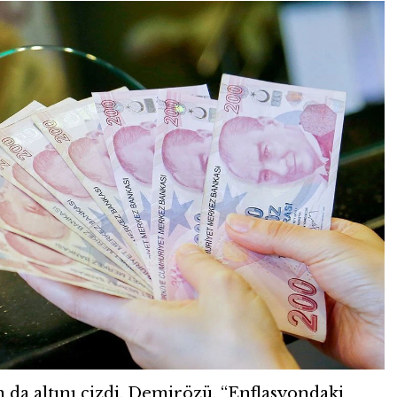
n da altını çizdi. Demirözü, “Enflasyondaki