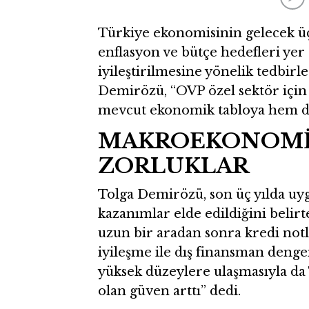
Türkiye ekonomisinin gelecek ü
enflasyon ve bütçe hedefleri yer 
iyileştirilmesine yönelik tedbir
Demirözü, “OVP özel sektör için 
mevcut ekonomik tabloya hem de y
MAKROEKONOMİK
ZORLUKLAR
Tolga Demirözü, son üç yılda u
kazanımlar elde edildiğini belir
uzun bir aradan sonra kredi notl
iyileşme ile dış finansman denge
yüksek düzeylere ulaşmasıyla da T
olan güven arttı” dedi.