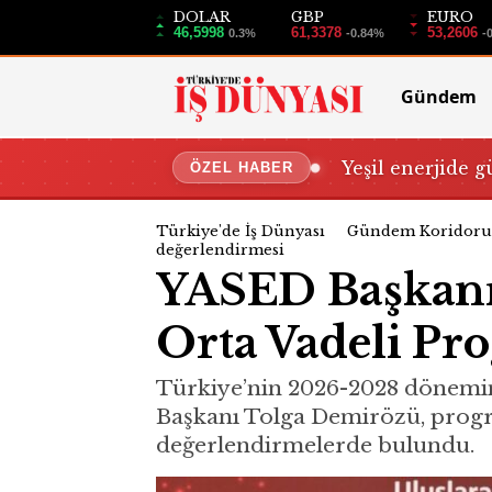
DOLAR
GBP
EURO
46,5998
61,3378
53,2606
0.3%
-0.84%
-
Gündem
Yeşil enerjide g
ÖZEL HABER
Türkiye'de İş Dünyası
Gündem Koridoru
değerlendirmesi
YASED Başkanı
Orta Vadeli Pr
Türkiye’nin 2026-2028 dönemin
Başkanı Tolga Demirözü, progr
değerlendirmelerde bulundu.