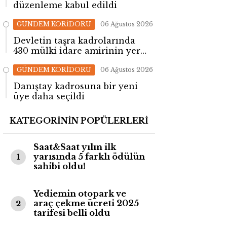
düzenleme kabul edildi
GÜNDEM KORİDORU
06 Ağustos 2026
Devletin taşra kadrolarında
430 mülki idare amirinin yeri
değişti!
GÜNDEM KORİDORU
06 Ağustos 2026
Danıştay kadrosuna bir yeni
üye daha seçildi
KATEGORİNİN POPÜLERLERİ
Saat&Saat yılın ilk
yarısında 5 farklı ödülün
1
sahibi oldu!
Yediemin otopark ve
araç çekme ücreti 2025
2
tarifesi belli oldu