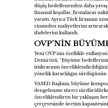
düşüş hedeflenenden daha yavaş 
finansal koşullar, firmaların nak
yarattı. Ayrıca Türk lirasının uz
cinsinden maliyetlerini artırara
ifadelerini kullandı.
OVP’NİN BÜYÜM
Yeni OVP’nin özellikle enflasyo
Demirözü, “Büyüme hedeflerinin a
istikrarının önceliklendirildiğin
yönelik kararlılığın sürdüğünün 
YASED Başkanı, büyüme kompozi
dengelenme süreci sürdürülürken
önceliklendiren bir yaklaşım ben
çerçevesinde üretim kapasitesini