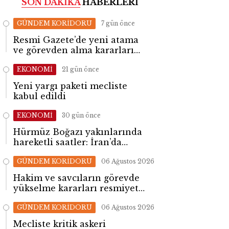
SON DAKİKA
HABERLERİ
GÜNDEM KORİDORU
7 gün önce
Resmi Gazete’de yeni atama
ve görevden alma kararları
yayımlandı
EKONOMİ
21 gün önce
Yeni yargı paketi mecliste
kabul edildi
EKONOMİ
30 gün önce
Hürmüz Boğazı yakınlarında
hareketli saatler: İran’da
patlama sesleri yükseldi
GÜNDEM KORİDORU
06 Ağustos 2026
Hakim ve savcıların görevde
yükselme kararları resmiyet
kazandı
GÜNDEM KORİDORU
06 Ağustos 2026
Mecliste kritik askeri