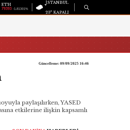
İSTANBUL
ETH
79393
-1.81301%
23°
KAPALI
Güncelleme: 09/09/2025 16:46
n
oyuyla paylaşılırken, YASED
na etkilerine ilişkin kapsamlı