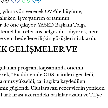
ç yılına yön verecek OVP’de büyüme,
alırken, iş ve yatırım ortamının
ler de öne çıkıyor. YASED Başkanı Tolga
temel bir referans belgesidir” diyerek, hem
eni hedeflere ilişkin görüşlerini aktardı.
 GELİŞMELER VE
ygulanan program kapsamında önemli
terek, “Bu dönemde CDS primleri geriledi,
arımız yükseldi, cari açıkta kaydedilen
miz güçlendi. Uluslararası rezervlerin yeniden
ürk lirası üzerindeki baskılar azaldı ve TL’ye