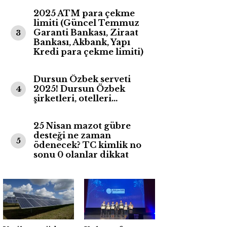
2025 ATM para çekme
limiti (Güncel Temmuz
Garanti Bankası, Ziraat
3
Bankası, Akbank, Yapı
Kredi para çekme limiti)
Dursun Özbek serveti
2025! Dursun Özbek
4
şirketleri, otelleri…
25 Nisan mazot gübre
desteği ne zaman
5
ödenecek? TC kimlik no
sonu 0 olanlar dikkat