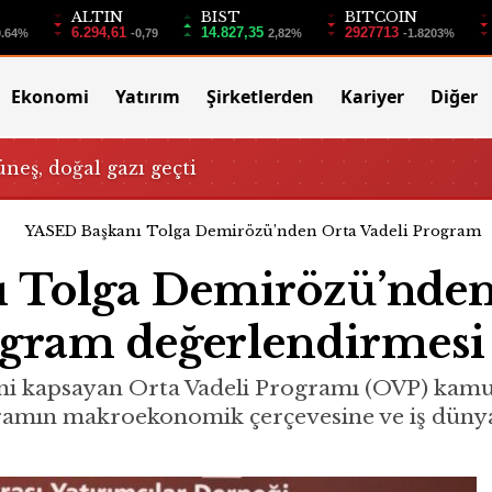
ALTIN
BIST
BITCOIN
6.294,61
14.827,35
2927713
0.64%
-0,79
2,82%
-1.8203%
Ekonomi
Yatırım
Şirketlerden
Kariyer
Diğer
üneş, doğal gazı geçti
YASED Başkanı Tolga Demirözü’nden Orta Vadeli Program
 Tolga Demirözü’nde
ogram değerlendirmesi
i kapsayan Orta Vadeli Programı (OVP) kamu
amın makroekonomik çerçevesine ve iş dünyası