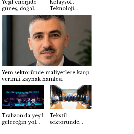
Yeşil enerjide
Kolaysoft
güneş, doğal
Teknoloji
gazı geçti
Bilişim500’de
beşinci kez
birinci seçildi
Yem sektöründe maliyetlere karşı
verimli kaynak hamlesi
Trabzon’da yeşil
Tekstil
geleceğin yol
sektöründe
haritası çizildi
geleceğin