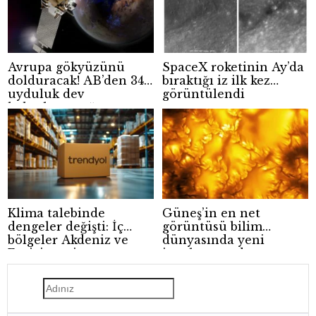
Avrupa gökyüzünü
SpaceX roketinin Ay’da
dolduracak! AB’den 348
bıraktığı iz ilk kez
uyduluk dev
görüntülendi
haberleşme ağı
Klima talebinde
Güneş’in en net
dengeler değişti: İç
görüntüsü bilim
bölgeler Akdeniz ve
dünyasında yeni
Ege’yi geçti
ipuçları sundu