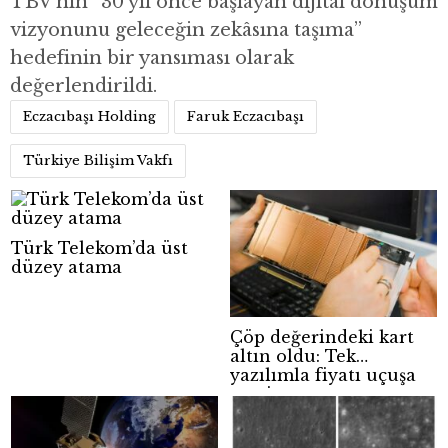
TBV’nin “30 yıl önce başlayan dijital dönüşüm
vizyonunu geleceğin zekâsına taşıma”
hedefinin bir yansıması olarak
değerlendirildi.
Eczacıbaşı Holding
Faruk Eczacıbaşı
Türkiye Bilişim Vakfı
Türk Telekom’da üst
düzey atama
Çöp değerindeki kart
altın oldu: Tek
yazılımla fiyatı uçuşa
geçti