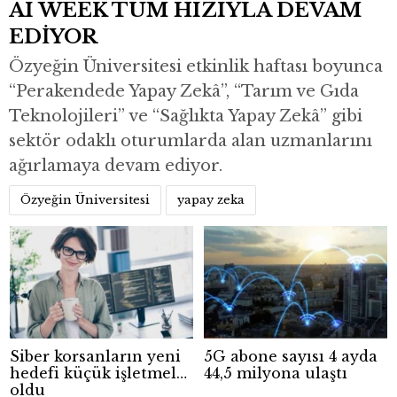
AI WEEK TÜM HIZIYLA DEVAM
EDİYOR
Özyeğin Üniversitesi etkinlik haftası boyunca
“Perakendede Yapay Zekâ”, “Tarım ve Gıda
Teknolojileri” ve “Sağlıkta Yapay Zekâ” gibi
sektör odaklı oturumlarda alan uzmanlarını
ağırlamaya devam ediyor.
Özyeğin Üniversitesi
yapay zeka
Siber korsanların yeni
5G abone sayısı 4 ayda
hedefi küçük işletmeler
44,5 milyona ulaştı
oldu