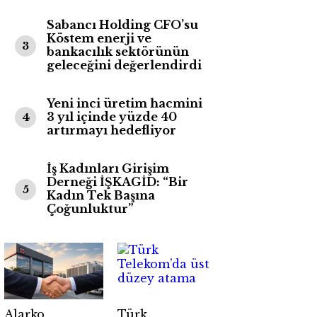
Sabancı Holding CFO’su
Köstem enerji ve
3
bankacılık sektörünün
geleceğini değerlendirdi
Yeni inci üretim hacmini
3 yıl içinde yüzde 40
4
artırmayı hedefliyor
İş Kadınları Girişim
Derneği İŞKAGİD: “Bir
5
Kadın Tek Başına
Çoğunluktur”
Alarko
Türk