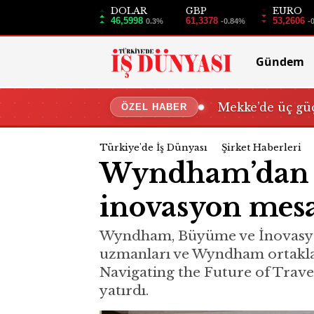
DOLAR
GBP
EURO
46,5998
61,3378
53,2606
0.3%
-0.84%
-
Gündem
Mekke’de üç güç
ÖZEL HABER
Türkiye'de İş Dünyası
Şirket Haberleri
Wyndham’dan o
inovasyon mesa
Wyndham, Büyüme ve İnovasyon S
uzmanları ve Wyndham ortakları
Navigating the Future of Trave
yatırdı.