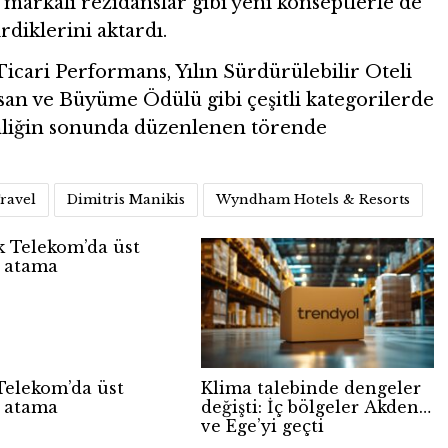
markalı rezidanslar gibi yeni konseptlerle de
diklerini aktardı.
Ticari Performans, Yılın Sürdürülebilir Oteli
san ve Büyüme Ödülü gibi çeşitli kategorilerde
nliğin sonunda düzenlenen törende
Travel
Dimitris Manikis
Wyndham Hotels & Resorts
Telekom’da üst
Klima talebinde dengeler
 atama
değişti: İç bölgeler Akdeniz
ve Ege’yi geçti