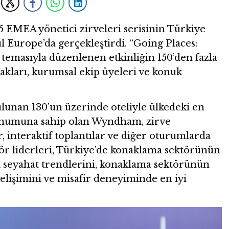
EMEA yönetici zirveleri serisinin Türkiye
Europe’da gerçekleştirdi. “Going Places:
 temasıyla düzenlenen etkinliğin 150’den fazla
takları, kurumsal ekip üyeleri ve konuk
bulunan 130’un üzerinde oteliyle ülkedeki en
 konumuna sahip olan Wyndham, zirve
 interaktif toplantılar ve diğer oturumlarda
tör liderleri, Türkiye’de konaklama sektörünün
ı seyahat trendlerini, konaklama sektörünün
gelişimini ve misafir deneyiminde en iyi