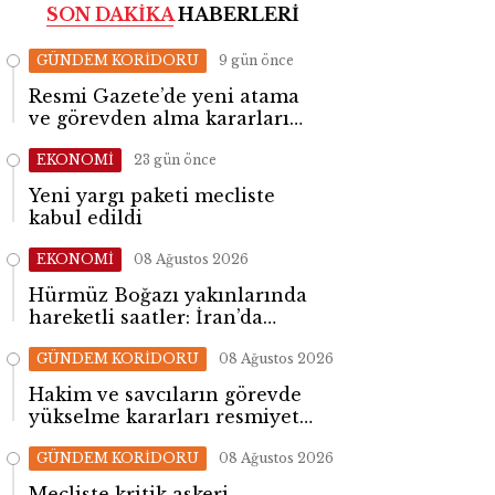
SON DAKİKA
HABERLERİ
GÜNDEM KORİDORU
9 gün önce
Resmi Gazete’de yeni atama
ve görevden alma kararları
yayımlandı
EKONOMİ
23 gün önce
Yeni yargı paketi mecliste
kabul edildi
EKONOMİ
08 Ağustos 2026
Hürmüz Boğazı yakınlarında
hareketli saatler: İran’da
patlama sesleri yükseldi
GÜNDEM KORİDORU
08 Ağustos 2026
Hakim ve savcıların görevde
yükselme kararları resmiyet
kazandı
GÜNDEM KORİDORU
08 Ağustos 2026
Mecliste kritik askeri