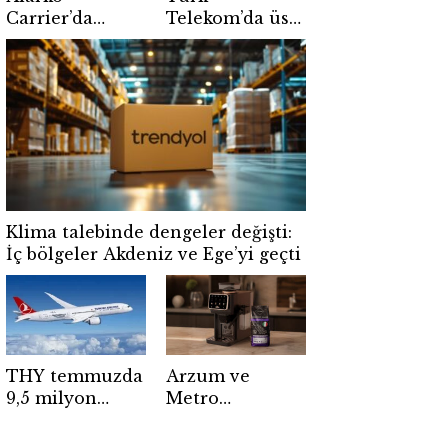
Carrier’da
Telekom’da üst
ortaklık yapısı
düzey atama
değişiyor
Klima talebinde dengeler değişti:
İç bölgeler Akdeniz ve Ege’yi geçti
THY temmuzda
Arzum ve
9,5 milyon
Metro
yolcu taşıdı: 7
Türkiye’den
ayda 54 milyon
kahve