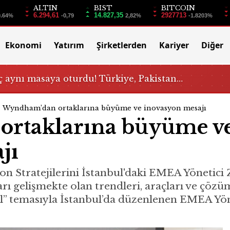
ALTIN
BIST
BITCOIN
6.294,61
14.827,35
2927713
0.64%
-0,79
2,82%
-1.8203%
Ekonomi
Yatırım
Şirketlerden
Kariyer
Diğer
 aynı masaya oturdu! Türkiye, Pakistan…
Wyndham’dan ortaklarına büyüme ve inovasyon mesajı
rtaklarına büyüme v
jı
tratejilerini İstanbul'daki EMEA Yönetici Zi
 gelişmekte olan trendleri, araçları ve çözüml
l” temasıyla İstanbul’da düzenlenen EMEA Yön