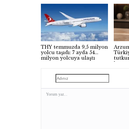
THY temmuzda 9,5 milyon
Arzum
yolcu taşıdı: 7 ayda 54
Türki
milyon yolcuya ulaştı
tutku
kamp