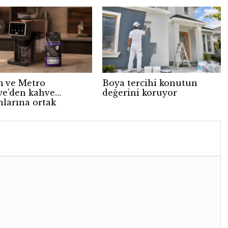
 ve Metro
Boya tercihi konutun
ye’den kahve
değerini koruyor
nlarına ortak
anya