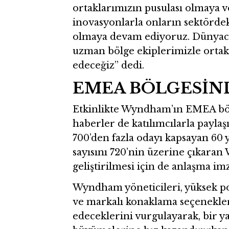
ortaklarımızın pusulası olmaya v
inovasyonlarla onların sektörde
olmaya devam ediyoruz. Dünyaca
uzman bölge ekiplerimizle ortak
edeceğiz” dedi.
EMEA BÖLGESİND
Etkinlikte Wyndham’ın EMEA bölge
haberler de katılımcılarla paylaşı
700’den fazla odayı kapsayan 60 y
sayısını 720’nin üzerine çıkara
geliştirilmesi için de anlaşma imz
Wyndham yöneticileri, yüksek pot
ve markalı konaklama seçenekl
edeceklerini vurgulayarak, bir y