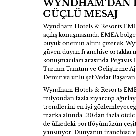
WYNDHAM’DAN 
GÜÇLÜ MESAJ
Wyndham Hotels & Resorts EMEA 
açılış konuşmasında EMEA bölgesi
büyük önemin altını çizerek, W
güven duyan franchise ortakların
konuşmacıları arasında Pegasus 
Turizm Tanıtım ve Geliştirme Aj
Demir ve ünlü şef Vedat Başaran 
Wyndham Hotels & Resorts EMEA 
milyondan fazla ziyaretçi ağırla
trendlerini en iyi gözlemleyeceğin
marka altında 130’dan fazla ote
de ülkedeki portföyümüzün çeşitl
yansıtıyor. Dünyanın franchise v