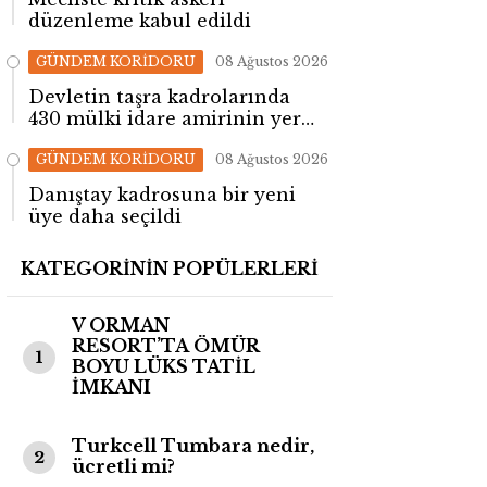
düzenleme kabul edildi
GÜNDEM KORİDORU
08 Ağustos 2026
Devletin taşra kadrolarında
430 mülki idare amirinin yeri
değişti!
GÜNDEM KORİDORU
08 Ağustos 2026
Danıştay kadrosuna bir yeni
üye daha seçildi
KATEGORİNİN POPÜLERLERİ
V ORMAN
RESORT’TA ÖMÜR
1
BOYU LÜKS TATİL
İMKANI
Turkcell Tumbara nedir,
2
ücretli mi?