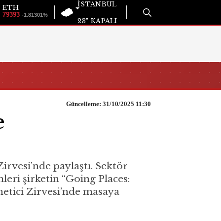
İSTANBUL
ETH
79393
-1.81301%
23°
KAPALI
Güncelleme: 31/10/2025 11:30
e
rvesi’nde paylaştı. Sektör
eri şirketin “Going Places:
etici Zirvesi’nde masaya