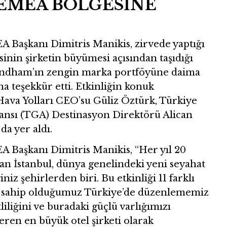
EMEA BÖLGESİNE
Başkanı Dimitris Manikis, zirvede yaptığı
nin şirketin büyümesi açısından taşıdığı
yndham’ın zengin marka portföyüne daima
a teşekkür etti. Etkinliğin konuk
Hava Yolları CEO’su Güliz Öztürk, Türkiye
ansı (TGA) Destinasyon Direktörü Alican
da yer aldı.
Başkanı Dimitris Manikis, “Her yıl 20
yan İstanbul, dünya genelindeki yeni seyahat
iz şehirlerden biri. Bu etkinliği 11 farklı
le sahip olduğumuz Türkiye’de düzenlememiz
iliğini ve buradaki güçlü varlığımızı
eren en büyük otel şirketi olarak