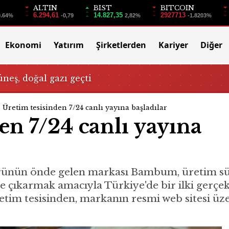
ALTIN
BIST
BITCOIN
6.294,61
14.827,35
2927713
0.64%
-0,79
2,82%
-1.8203%
Ekonomi
Yatırım
Şirketlerden
Kariyer
Diğer
üneş, doğal gazı geçti
Üretim tesisinden 7/24 canlı yayına başladılar
en 7/24 canlı yayına
ünün önde gelen markası Bambum, üretim süreç
ye çıkarmak amacıyla Türkiye'de bir ilki gerçe
tim tesisinden, markanın resmi web sitesi üzer