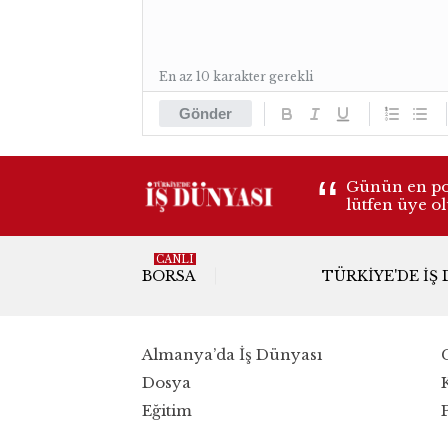
En az 10 karakter gerekli
Gönder
Günün en pop
lütfen üye o
CANLI
BORSA
TÜRKIYE'DE İŞ
Almanya’da İş Dünyası
Dosya
Eğitim