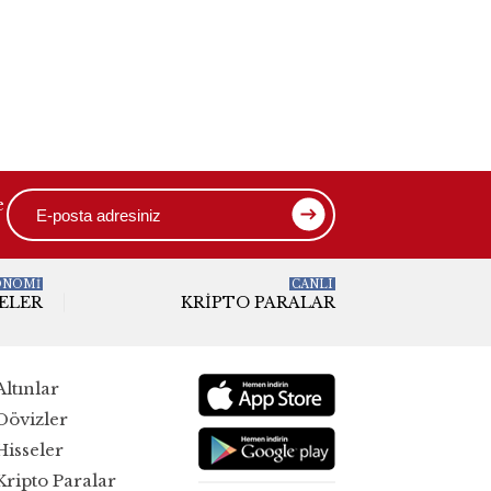
e
ONOMİ
CANLI
ELER
KRIPTO PARALAR
Altınlar
Dövizler
Hisseler
Kripto Paralar