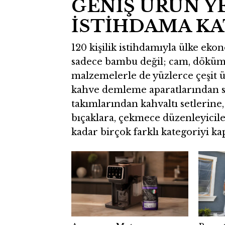
GENİŞ ÜRÜN Y
İSTİHDAMA KA
120 kişilik istihdamıyla ülke e
sadece bambu değil; cam, döküm d
malzemelerle de yüzlerce çeşit 
kahve demleme aparatlarından su
takımlarından kahvaltı setlerine,
bıçaklara, çekmece düzenleyicil
kadar birçok farklı kategoriyi ka