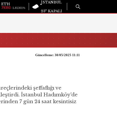
İSTANBUL
ETH
79393
-1.81301%
23°
KAPALI
Güncelleme: 30/05/2025 11:11
lerindeki şeffaflığı ve
kleştirdi. İstanbul Hadımköy'de
inden 7 gün 24 saat kesintisiz