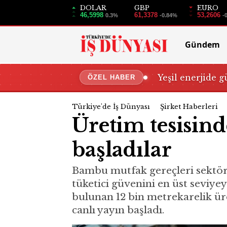
DOLAR
GBP
EURO
46,5998
61,3378
53,2606
0.3%
-0.84%
-
Gündem
Yeşil enerjide g
ÖZEL HABER
Türkiye'de İş Dünyası
Şirket Haberleri
Üretim tesisind
başladılar
Bambu mutfak gereçleri sektör
tüketici güvenini en üst seviye
bulunan 12 bin metrekarelik üre
canlı yayın başladı.