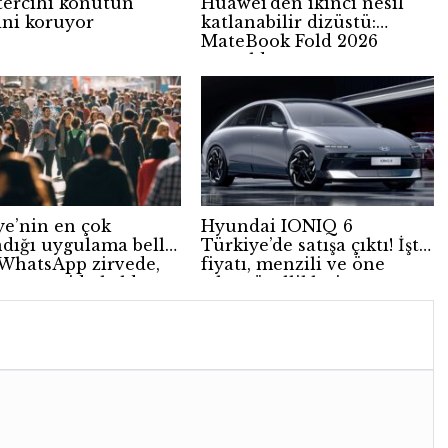
tercihi konutun
Huawei’den ikinci nesil
ini koruyor
katlanabilir dizüstü:
MateBook Fold 2026
tanıtıldı
ye’nin en çok
Hyundai IONIQ 6
ndığı uygulama belli
Türkiye’de satışa çıktı! İşte
 WhatsApp zirvede,
fiyatı, menzili ve öne
gram geride kaldı
çıkan özellikleri