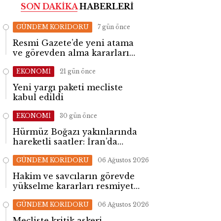
SON DAKİKA
HABERLERİ
GÜNDEM KORİDORU
7 gün önce
Resmi Gazete’de yeni atama
ve görevden alma kararları
yayımlandı
EKONOMİ
21 gün önce
Yeni yargı paketi mecliste
kabul edildi
EKONOMİ
30 gün önce
Hürmüz Boğazı yakınlarında
hareketli saatler: İran’da
patlama sesleri yükseldi
GÜNDEM KORİDORU
06 Ağustos 2026
Hakim ve savcıların görevde
yükselme kararları resmiyet
kazandı
GÜNDEM KORİDORU
06 Ağustos 2026
Mecliste kritik askeri