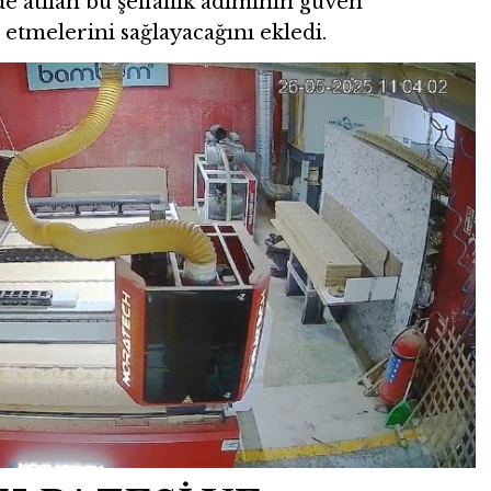
 atılan bu şeffaflık adımının güven
etmelerini sağlayacağını ekledi.