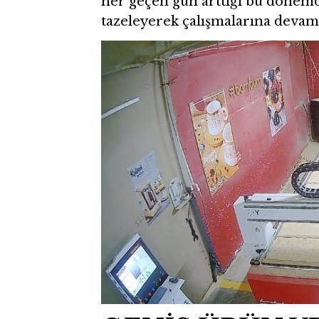
her geçen gün arttığı bu dönemde
tazeleyerek çalışmalarına devam 