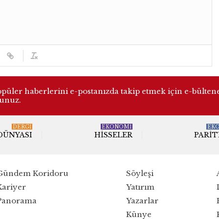
üler haberlerini e-postanızda takip etmek için e-bülten
lunuz.
DERGI
EKONOMİ
EK
 DÜNYASI
HISSELER
PARIT
Gündem Koridoru
Söyleşi
Kariyer
Yatırım
Panorama
Yazarlar
Künye