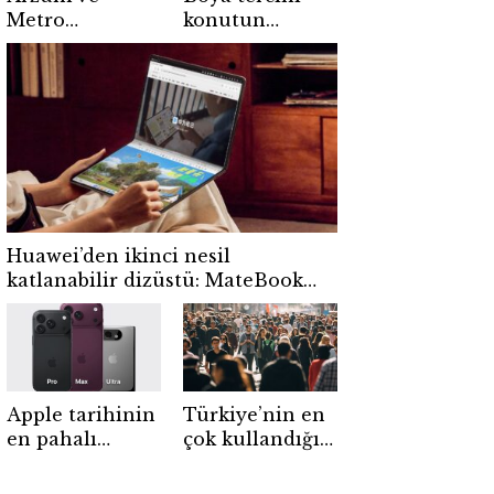
Metro
konutun
Türkiye’den
değerini
kahve
koruyor
tutkunlarına
ortak
kampanya
Huawei’den ikinci nesil
katlanabilir dizüstü: MateBook
Fold 2026 tanıtıldı
Apple tarihinin
Türkiye’nin en
en pahalı
çok kullandığı
iPhone’u
uygulama belli
olabilir! iPhone
oldu! WhatsApp