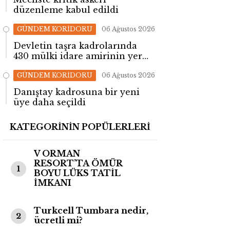
düzenleme kabul edildi
GÜNDEM KORİDORU
06 Ağustos 2026
Devletin taşra kadrolarında
430 mülki idare amirinin yeri
değişti!
GÜNDEM KORİDORU
06 Ağustos 2026
Danıştay kadrosuna bir yeni
üye daha seçildi
KATEGORİNİN POPÜLERLERİ
V ORMAN
RESORT’TA ÖMÜR
1
BOYU LÜKS TATİL
İMKANI
Turkcell Tumbara nedir,
2
ücretli mi?