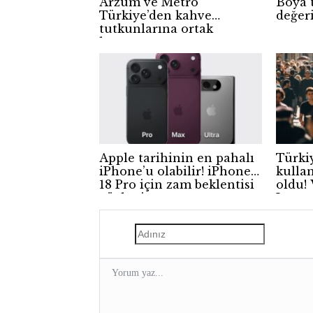
Arzum ve Metro
Boya 
Türkiye’den kahve
değer
tutkunlarına ortak
kampanya
Apple tarihinin en pahalı
Türki
iPhone’u olabilir! iPhone
kulla
18 Pro için zam beklentisi
oldu!
güçleniyor
Insta