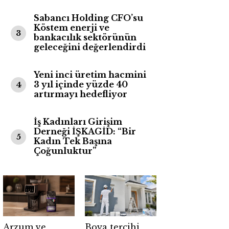
Sabancı Holding CFO’su
Köstem enerji ve
3
bankacılık sektörünün
geleceğini değerlendirdi
Yeni inci üretim hacmini
3 yıl içinde yüzde 40
4
artırmayı hedefliyor
İş Kadınları Girişim
Derneği İŞKAGİD: “Bir
5
Kadın Tek Başına
Çoğunluktur”
Arzum ve
Boya tercihi