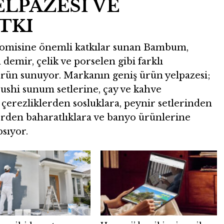
ELPAZESİ VE
TKI
konomisine önemli katkılar sunan Bambum,
emir, çelik ve porselen gibi farklı
ürün sunuyor. Markanın geniş ürün yelpazesi;
shi sunum setlerine, çay ve kahve
 çerezliklerden sosluklara, peynir setlerinden
erden baharatlıklara ve banyo ürünlerine
psıyor.