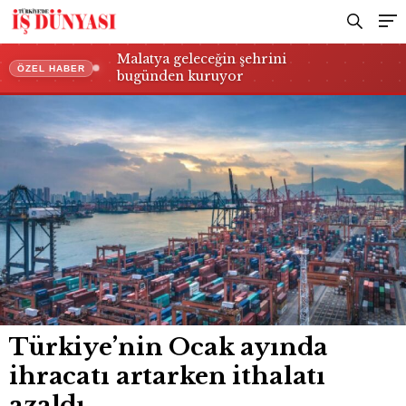
Malatya geleceğin şehrini
ÖZEL HABER
bugünden kuruyor
Türkiye’nin Ocak ayında
ihracatı artarken ithalatı
azaldı