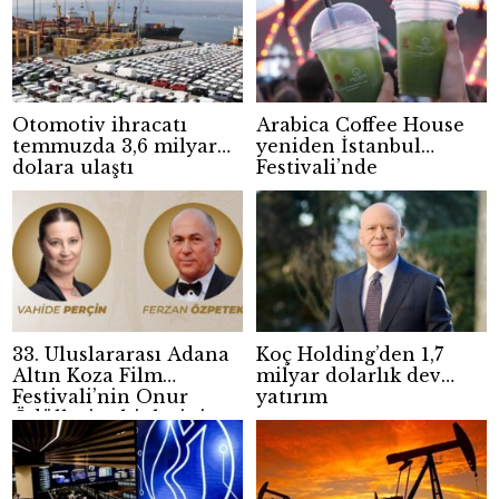
Otomotiv ihracatı
Arabica Coffee House
temmuzda 3,6 milyar
yeniden İstanbul
dolara ulaştı
Festivali’nde
33. Uluslararası Adana
Koç Holding’den 1,7
Altın Koza Film
milyar dolarlık dev
Festivali’nin Onur
yatırım
Ödülleri sahiplerini
buldu