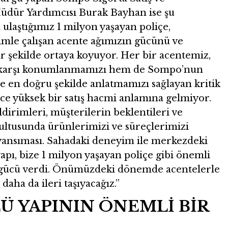
dür Yardımcısı Burak Bayhan ise şu
ulaştığımız 1 milyon yaşayan poliçe,
imle çalışan acente ağımızın gücünü ve
r şekilde ortaya koyuyor. Her bir acentemiz,
 karşı konumlanmamızı hem de Sompo’nun
e en doğru şekilde anlatmamızı sağlayan kritik
ece yüksek bir satış hacmi anlamına gelmiyor.
dirimleri, müşterilerin beklentileri ve
rultusunda ürünlerimizi ve süreçlerimizi
yansıması. Sahadaki deneyim ile merkezdeki
apı, bize 1 milyon yaşayan poliçe gibi önemli
 gücü verdi. Önümüzdeki dönemde acentelerle
daha da ileri taşıyacağız.”
LÜ YAPININ ÖNEMLİ BİR