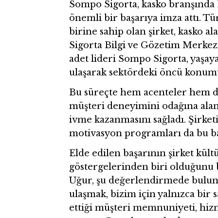
Sompo Sigorta, kasko branşında 
önemli bir başarıya imza attı. T
birine sahip olan şirket, kasko 
Sigorta Bilgi ve Gözetim Merkezi
adet lideri Sompo Sigorta, yaşay
ulaşarak sektördeki öncü konumu
Bu süreçte hem acenteler hem de 
müşteri deneyimini odağına ala
ivme kazanmasını sağladı. Şirketi
motivasyon programları da bu baş
Elde edilen başarının şirket kült
göstergelerinden biri olduğunu
Uğur, şu değerlendirmede bulund
ulaşmak, bizim için yalnızca bir s
ettiği müşteri memnuniyeti, hiz