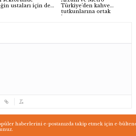
ğin ustaları için dev
Türkiye’den kahve
tutkunlarına ortak
kampanya
üler haberlerini e-postanızda takip etmek için e-bülten
lunuz.