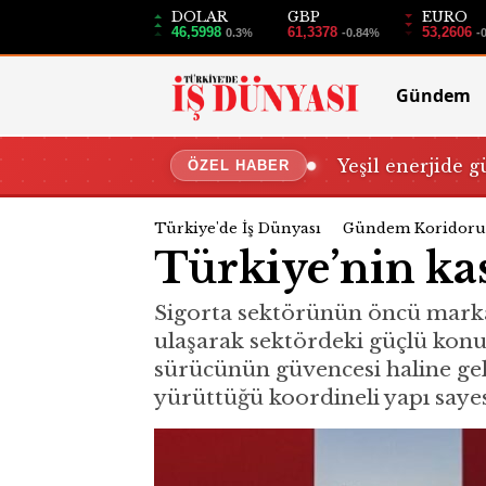
DOLAR
GBP
EURO
46,5998
61,3378
53,2606
0.3%
-0.84%
-
Gündem
Yeşil enerjide g
ÖZEL HABER
Türkiye'de İş Dünyası
Gündem Koridoru
Türkiye’nin ka
Sigorta sektörünün öncü marka
ulaşarak sektördeki güçlü konu
sürücünün güvencesi haline gel
yürüttüğü koordineli yapı sayes