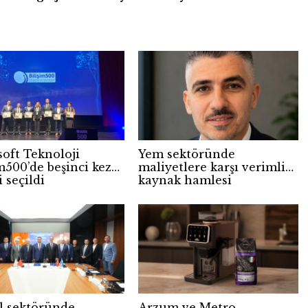
soft Teknoloji
Yem sektöründe
m500’de beşinci kez
maliyetlere karşı verimli
i seçildi
kaynak hamlesi
il sektöründe
Arzum ve Metro