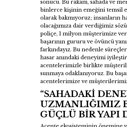
sonucu. Bu rakam, sahada ve mer
binlerce kişinin emeğini temsil e
olarak bakmıyoruz; insanların ha
olacağımıza dair verdiğimiz söz
poliçe, 1 milyon müşterimize ver
başarının gururu ve övüncü yan
farkındayız. Bu nedenle süreçleri
hasar anındaki deneyimi iyileşti
acentelerimizle birlikte müşteri
sunmaya odaklanıyoruz. Bu başar
acentelerimize ve müşterilerimiz
“SAHADAKİ DENE
UZMANLIĞIMIZ B
GÜÇLÜ BİR YAPI
Acente ekosisteminin önemine v