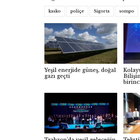
kasko
poliçe
Sigorta
sompo
Yeşil enerjide güneş, doğal
Kolay
gazı geçti
Bilişi
birinc
Trabzon’da yeşil geleceğin
Tekst