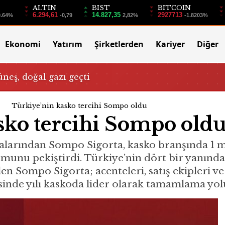
ALTIN
BIST
BITCOIN
6.294,61
14.827,35
2927713
0.64%
-0,79
2,82%
-1.8203%
Ekonomi
Yatırım
Şirketlerden
Kariyer
Diğer
üneş, doğal gazı geçti
Türkiye’nin kasko tercihi Sompo oldu
sko tercihi Sompo old
larından Sompo Sigorta, kasko branşında 1 m
munu pekiştirdi. Türkiye’nin dört bir yanınd
en Sompo Sigorta; acenteleri, satış ekipleri v
inde yılı kaskoda lider olarak tamamlama yolu