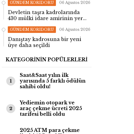
GÜNDEM KORİDORU
06 Ağustos 2026
Devletin taşra kadrolarında
430 mülki idare amirinin yeri
değişti!
GÜNDEM KORİDORU
06 Ağustos 2026
Danıştay kadrosuna bir yeni
üye daha seçildi
KATEGORİNİN POPÜLERLERİ
Saat&Saat yılın ilk
yarısında 5 farklı ödülün
1
sahibi oldu!
Yediemin otopark ve
araç çekme ücreti 2025
2
tarifesi belli oldu
2025 ATM para çekme