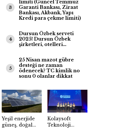
limiti (Güncel Temmuz
Garanti Bankası, Ziraat
3
Bankası, Akbank, Yapı
Kredi para çekme limiti)
Dursun Özbek serveti
2025! Dursun Özbek
4
şirketleri, otelleri…
25 Nisan mazot gübre
desteği ne zaman
5
ödenecek? TC kimlik no
sonu 0 olanlar dikkat
Yeşil enerjide
Kolaysoft
güneş, doğal
Teknoloji