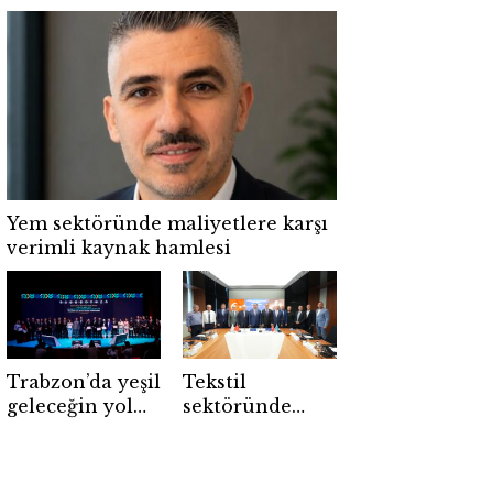
gazı geçti
Bilişim500’de
beşinci kez
birinci seçildi
Yem sektöründe maliyetlere karşı
verimli kaynak hamlesi
Trabzon’da yeşil
Tekstil
geleceğin yol
sektöründe
haritası çizildi
geleceğin
ustaları için
dev adım