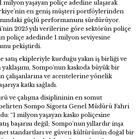
1 milyon yaşayan poliçe adedine ulaşarak
ürkiye’nin en geniş müşteri portföylerinden
alanındaki güçlü performansını sürdürüyor.
’nin 2025 yılı verilerine göre sektörün poliçe
an poliçe adedinde 1 milyon seviyesine
nu pekiştirdi.
satış ekipleriyle kurduğu yakın iş birliği ve
n yaklaşımı, Sompo’nun kaskoda büyük bir
n çalışanlarına ve acentelerine yönelik
arıya katkı sağladı.
ürü ve çalışma disiplininin en somut
 belirten Sompo Sigorta Genel Müdürü Fahri
u: “1 milyon yaşayan kasko poliçesine
atış başarısı değil; Sompo’nun yıllardır inşa
met standartları ve güven kültürünün doğal bir