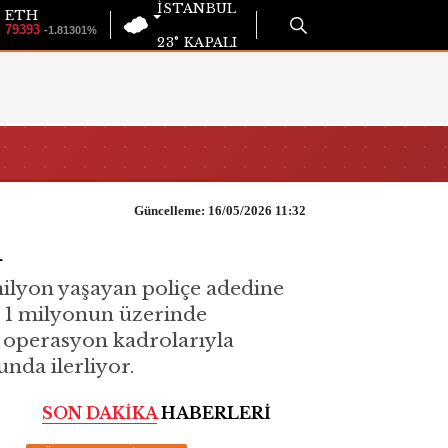
İSTANBUL
ETH
79393
-1.81301%
23°
KAPALI
Güncelleme: 16/05/2026 11:32
u
ilyon yaşayan poliçe adedine
a 1 milyonun üzerinde
e operasyon kadrolarıyla
nda ilerliyor.
SON DAKİKA
HABERLERİ