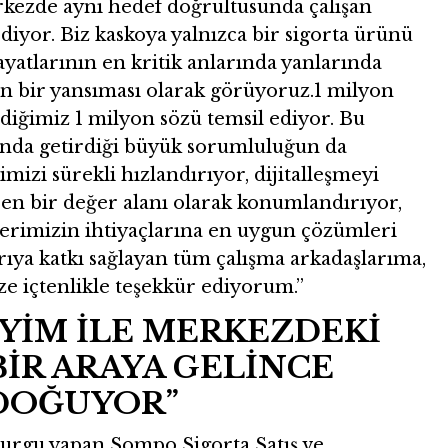
kezde aynı hedef doğrultusunda çalışan
diyor. Biz kaskoya yalnızca bir sigorta ürünü
yatlarının en kritik anlarında yanlarında
ün bir yansıması olarak görüyoruz.1 milyon
diğimiz 1 milyon sözü temsil ediyor. Bu
ında getirdiği büyük sorumluluğun da
mizi sürekli hızlandırıyor, dijitalleşmeyi
ren bir değer alanı olarak konumlandırıyor,
lerimizin ihtiyaçlarına en uygun çözümleri
ıya katkı sağlayan tüm çalışma arkadaşlarıma,
e içtenlikle teşekkür ediyorum.”
YİM İLE MERKEZDEKİ
İR ARAYA GELİNCE
 DOĞUYOR”
urgu yapan Sompo Sigorta Satış ve