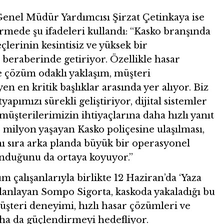
enel Müdür Yardımcısı Şirzat Çetinkaya ise
irmede şu ifadeleri kullandı: “Kasko branşında
çlerinin kesintisiz ve yüksek bir
beraberinde getiriyor. Özellikle hasar
 ve çözüm odaklı yaklaşım, müşteri
 en kritik başlıklar arasında yer alıyor. Biz
pımızı sürekli geliştiriyor, dijital sistemler
müşterilerimizin ihtiyaçlarına daha hızlı yanıt
1 milyon yaşayan Kasko poliçesine ulaşılması,
ı sıra arka planda büyük bir operasyonel
nduğunu da ortaya koyuyor.”
m çalışanlarıyla birlikte 12 Haziran’da ‘Yaza
lanlayan Sompo Sigorta, kaskoda yakaladığı bu
eri deneyimi, hızlı hasar çözümleri ve
aha da güçlendirmeyi hedefliyor.