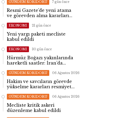
GÜNDEM KORİDORU
7 gün önce
Resmi Gazete’de yeni atama
ve görevden alma kararları
yayımlandı
EKONOMİ
21 gün önce
Yeni yargı paketi mecliste
kabul edildi
EKONOMİ
30 gün önce
Hürmüz Boğazı yakınlarında
hareketli saatler: İran’da
patlama sesleri yükseldi
GÜNDEM KORİDORU
06 Ağustos 2026
Hakim ve savcıların görevde
yükselme kararları resmiyet
kazandı
GÜNDEM KORİDORU
06 Ağustos 2026
Mecliste kritik askeri
düzenleme kabul edildi