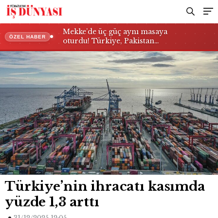
Mekke’de üç güç aynı masaya
ÖZEL HABER
oturdu! Türkiye, Pakistan…
Türkiye’nin ihracatı kasımda
yüzde 1,3 arttı
31/12/2025 12:05