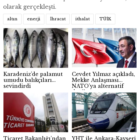
olarak gerçekleşti.
altın
enerji
İhracat
ithalat
TÜİK
Karadeniz’de palamut
Cevdet Yılmaz açıkladı,
umudu balıkçıları
Mekke Anlaşması
sevindirdi
NATO’ya alternatif
değil
Ticaret Bakanlığı’ndan
YHT ile Ankara-Kayseri