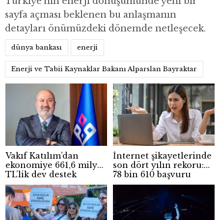
Türkiye’nin enerji dönüşümünde yeni bir
sayfa açması beklenen bu anlaşmanın
detayları önümüzdeki dönemde netleşecek.
dünya bankası
enerji
Enerji ve Tabii Kaynaklar Bakanı Alparslan Bayraktar
Vakıf Katılım’dan
İnternet şikayetlerinde
ekonomiye 661,6 milyar
son dört yılın rekoru:
TL’lik dev destek
78 bin 610 başvuru