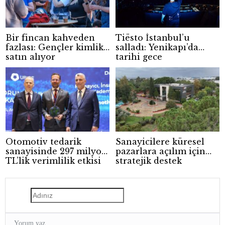
Bir fincan kahveden
Tiësto İstanbul’u
fazlası: Gençler kimlik
salladı: Yenikapı’da
satın alıyor
tarihi gece
Otomotiv tedarik
Sanayicilere küresel
sanayisinde 297 milyon
pazarlara açılım için
TL’lik verimlilik etkisi
stratejik destek