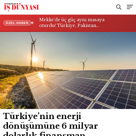
Mekke’de üç güç aynı masaya
ÖZEL HABER
oturdu! Türkiye, Pakistan…
Türkiye’nin enerji
dönüşümüne 6 milyar
dolarlık finansman