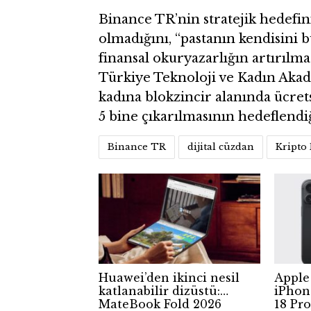
Binance TR’nin stratejik hedefin
olmadığını, “pastanın kendisini 
finansal okuryazarlığın artırılm
Türkiye Teknoloji ve Kadın Akadem
kadına blokzincir alanında ücretsi
5 bine çıkarılmasının hedeflendiğ
Binance TR
dijital cüzdan
Kripto
Huawei’den ikinci nesil
Apple
katlanabilir dizüstü:
iPhone
MateBook Fold 2026
18 Pro