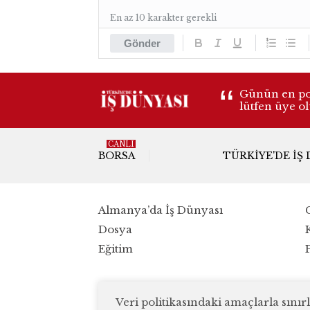
En az 10 karakter gerekli
Gönder
Günün en pop
lütfen üye o
CANLI
BORSA
TÜRKIYE'DE İŞ
Almanya’da İş Dünyası
Dosya
Eğitim
Veri politikasındaki amaçlarla sın