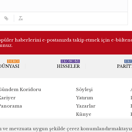
üler haberlerini e-postanızda takip etmek için e-bülten
lunuz.
DERGI
EKONOMİ
EK
 DÜNYASI
HISSELER
PARIT
Gündem Koridoru
Söyleşi
Kariyer
Yatırım
Panorama
Yazarlar
Künye
ırlı ve mevzuata uygun şekilde çerez konumlandırmaktayız