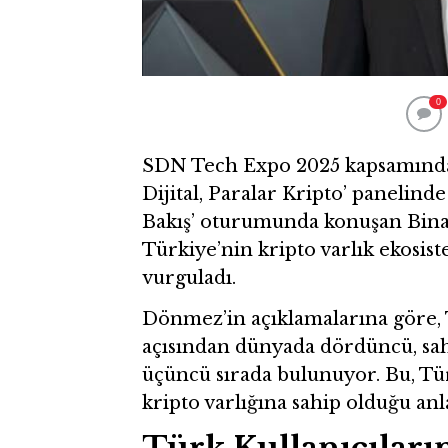
0
SDN Tech Expo 2025 kapsamında
Dijital, Paralar Kripto’ panelin
Bakış’ oturumunda konuşan Bi
Türkiye’nin kripto varlık ekosi
vurguladı.
Dönmez’in açıklamalarına göre, T
açısından dünyada dördüncü, sah
üçüncü sırada bulunuyor. Bu, Tür
kripto varlığına sahip olduğu an
Türk Kullanıcıları