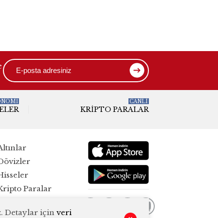
e
ONOMİ
CANLI
ELER
KRIPTO PARALAR
Altınlar
Dövizler
Hisseler
Kripto Paralar
Pariteler
. Detaylar için
veri