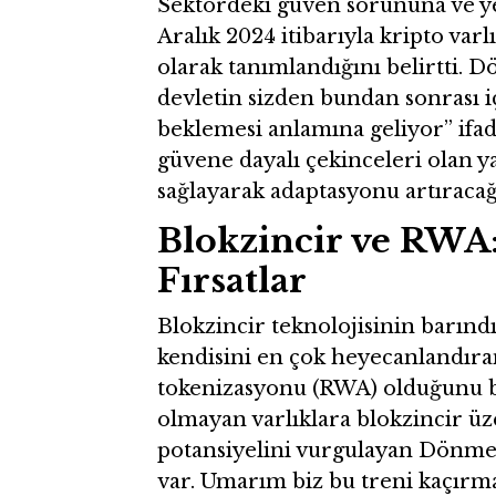
Sektördeki güven sorununa ve 
Aralık 2024 itibarıyla kripto var
olarak tanımlandığını belirtti. 
devletin sizden bundan sonrası i
beklemesi anlamına geliyor” ifade
güvene dayalı çekinceleri olan y
sağlayarak adaptasyonu artıracağı
Blokzincir ve RWA
Fırsatlar
Blokzincir teknolojisinin barınd
kendisini en çok heyecanlandıra
tokenizasyonu (RWA) olduğunu bel
olmayan varlıklara blokzincir üz
potansiyelini vurgulayan Dönmez,
var. Umarım biz bu treni kaçırma