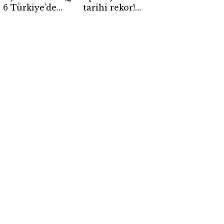
6 Türkiye’de
tarihi rekor!
satışa çıktı! İşte
Premium abone
fiyatı, menzili
sayısı 300
ve öne çıkan
milyonu aştı
özellikleri