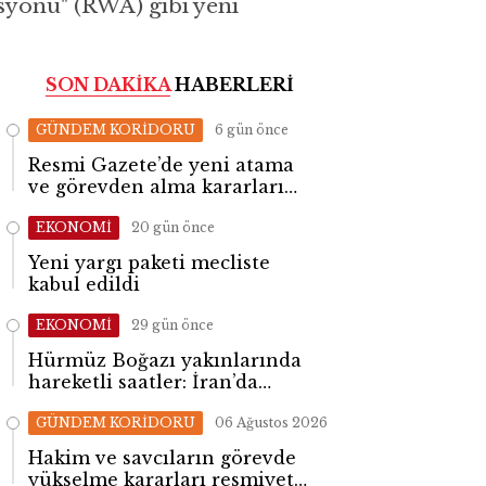
syonu" (RWA) gibi yeni
SON DAKİKA
HABERLERİ
GÜNDEM KORİDORU
6 gün önce
Resmi Gazete’de yeni atama
ve görevden alma kararları
yayımlandı
EKONOMİ
20 gün önce
Yeni yargı paketi mecliste
kabul edildi
EKONOMİ
29 gün önce
Hürmüz Boğazı yakınlarında
hareketli saatler: İran’da
patlama sesleri yükseldi
GÜNDEM KORİDORU
06 Ağustos 2026
Hakim ve savcıların görevde
yükselme kararları resmiyet