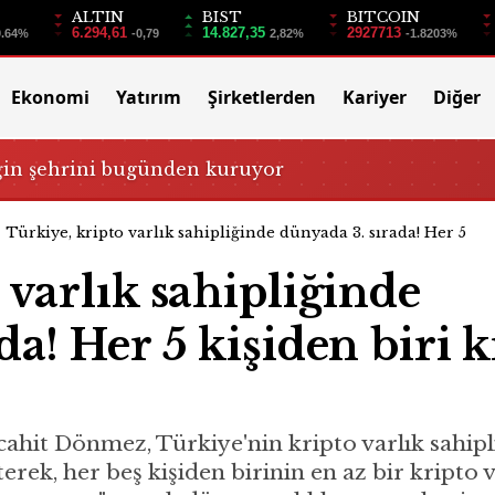
ALTIN
BIST
BITCOIN
6.294,61
14.827,35
2927713
0.64%
-0,79
2,82%
-1.8203%
Ekonomi
Yatırım
Şirketlerden
Kariyer
Diğer
ğin şehrini bugünden kuruyor
Türkiye, kripto varlık sahipliğinde dünyada 3. sırada! Her 5
 varlık sahipliğinde
da! Her 5 kişiden biri k
it Dönmez, Türkiye'nin kripto varlık sahipl
terek, her beş kişiden birinin en az bir kripto