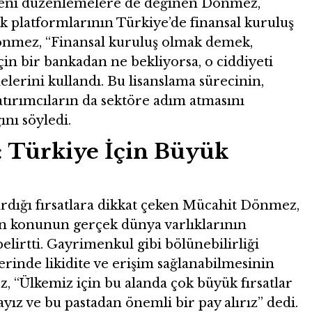
yeni düzenlemelere de değinen Dönmez,
lık platformlarının Türkiye’de finansal kuruluş
Dönmez, “Finansal kuruluş olmak demek,
çin bir bankadan ne bekliyorsa, o ciddiyeti
lerini kullandı. Bu lisanslama sürecinin,
atırımcıların da sektöre adım atmasını
nı söyledi.
: Türkiye İçin Büyük
ırdığı fırsatlara dikkat çeken Mücahit Dönmez,
n konunun gerçek dünya varlıklarının
irtti. Gayrimenkul gibi bölünebilirliği
erinde likidite ve erişim sağlanabilmesinin
 “Ülkemiz için bu alanda çok büyük fırsatlar
yız ve bu pastadan önemli bir pay alırız” dedi.