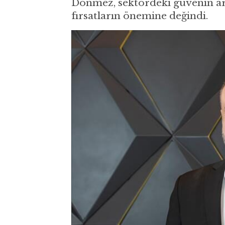
Dönmez, sektördeki güvenin art
fırsatların önemine değindi.