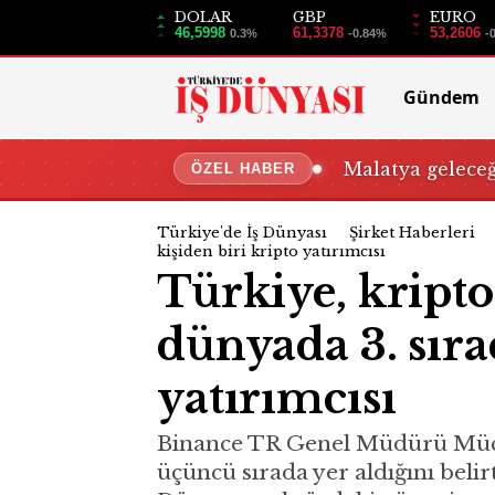
DOLAR
GBP
EURO
46,5998
61,3378
53,2606
0.3%
-0.84%
-
Gündem
Malatya gelece
ÖZEL HABER
Türkiye'de İş Dünyası
Şirket Haberleri
kişiden biri kripto yatırımcısı
Türkiye, kripto
dünyada 3. sıra
yatırımcısı
Binance TR Genel Müdürü Mücah
üçüncü sırada yer aldığını belir