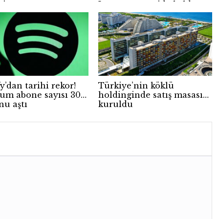
niyor
Instagram geride kaldı
y’dan tarihi rekor!
Türkiye’nin köklü
um abone sayısı 300
holdinginde satış masası
nu aştı
kuruldu