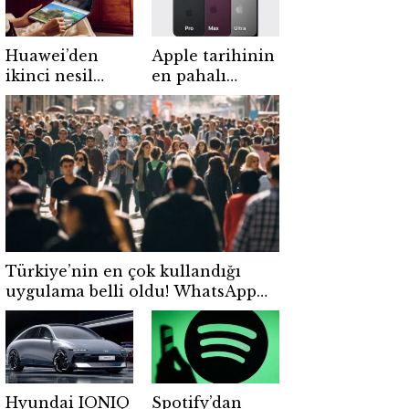
Huawei’den
Apple tarihinin
ikinci nesil
en pahalı
katlanabilir
iPhone’u
dizüstü:
olabilir! iPhone
MateBook Fold
18 Pro için zam
2026 tanıtıldı
beklentisi
güçleniyor
Türkiye’nin en çok kullandığı
uygulama belli oldu! WhatsApp
zirvede, Instagram geride kaldı
Hyundai IONIQ
Spotify’dan