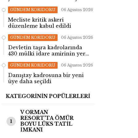
kazandı
GÜNDEM KORİDORU
06 Ağustos 2026
Mecliste kritik askeri
düzenleme kabul edildi
GÜNDEM KORİDORU
06 Ağustos 2026
Devletin taşra kadrolarında
430 mülki idare amirinin yeri
değişti!
GÜNDEM KORİDORU
06 Ağustos 2026
Danıştay kadrosuna bir yeni
üye daha seçildi
KATEGORİNİN POPÜLERLERİ
V ORMAN
RESORT’TA ÖMÜR
1
BOYU LÜKS TATİL
İMKANI