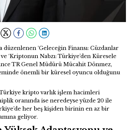
 düzenlenen ‘Geleceğin Finansı: Cüzdanlar
de ve ‘Kriptonun Nabzı: Türkiye’den Küresele
nance TR Genel Müdürü Mücahit Dönmez,
steminde önemli bir küresel oyuncu olduğunu
ürkiye kripto varlık işlem hacimleri
iplik oranında ise neredeyse yüzde 20 ile
kiye’de her beş kişiden birinin en az bir
lamına geliyor.
n Yüksek Adaptasyonu ve