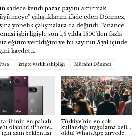
in sadece kendi pazar payını artırmak
büyütmeye” çalıştıklarını ifade eden Dönmez,
asına yönelik çalışmalara da değindi. Binance
isi işbirliğiyle son 1,5 yılda 1500’den fazla
z eğitim verildiğini ve bu sayının 5 yıl içinde
ini kaydetti.
 Para
kripto varlık sahipliği
Mücahit Dönmez
 tarihinin en pahalı
Türkiye’nin en çok
’u olabilir! iPhone
kullandığı uygulama belli
 için zam beklentisi
oldu! WhatsApp zirvede,