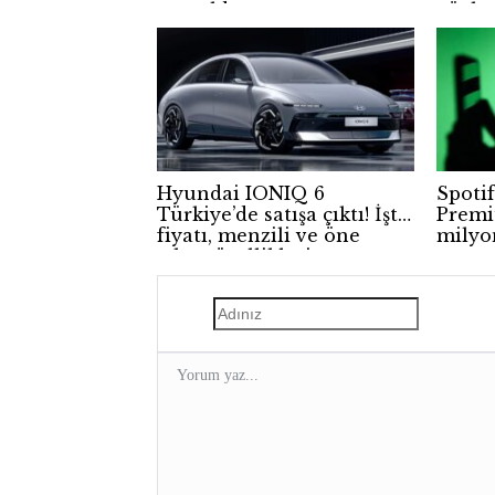
tanıtıldı
güçle
Hyundai IONIQ 6
Spotif
Türkiye’de satışa çıktı! İşte
Premi
fiyatı, menzili ve öne
milyo
çıkan özellikleri