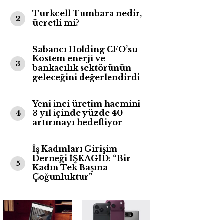
Turkcell Tumbara nedir,
2
ücretli mi?
Sabancı Holding CFO’su
Köstem enerji ve
3
bankacılık sektörünün
geleceğini değerlendirdi
Yeni inci üretim hacmini
3 yıl içinde yüzde 40
4
artırmayı hedefliyor
İş Kadınları Girişim
Derneği İŞKAGİD: “Bir
5
Kadın Tek Başına
Çoğunluktur”