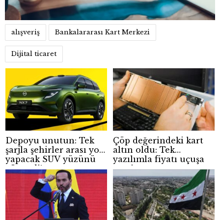
alışveriş
Bankalararası Kart Merkezi
Dijital ticaret
Depoyu unutun: Tek
Çöp değerindeki kart
şarjla şehirler arası yol
altın oldu: Tek
yapacak SUV yüzünü
yazılımla fiyatı uçuşa
gösterdi!
geçti