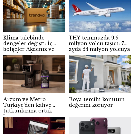
Klima talebinde
THY temmuzda 9,5
dengeler değişti: İç
milyon yolcu taşıdı: 7
bölgeler Akdeniz ve
ayda 54 milyon yolcuya
Ege’yi geçti
ulaştı
Arzum ve Metro
Boya tercihi konutun
Türkiye’den kahve
değerini koruyor
tutkunlarına ortak
kampanya