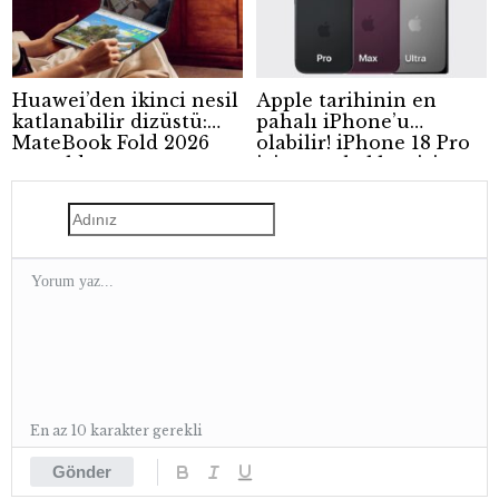
Huawei’den ikinci nesil
Apple tarihinin en
katlanabilir dizüstü:
pahalı iPhone’u
MateBook Fold 2026
olabilir! iPhone 18 Pro
tanıtıldı
için zam beklentisi
güçleniyor
En az 10 karakter gerekli
Gönder